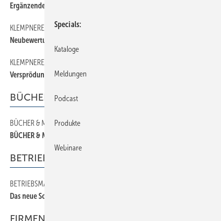
Ergänzende Befestigungstechnik
Specials
KLEMPNEREI
26
Neubewertung von Berechnungen
Kataloge
KLEMPNEREI
30
Meldungen
Versprödung bei Regenfallrohren
BÜCHER & MEDIEN
Podcast
BÜCHER & MEDIEN
34
Produkte
BÜCHER & MEDIEN
Webinare
BETRIEBSMANAGEMENT
BETRIEBSMANAGEMENT
38
Das neue Schuldrecht
FIRMEN & FAKTEN