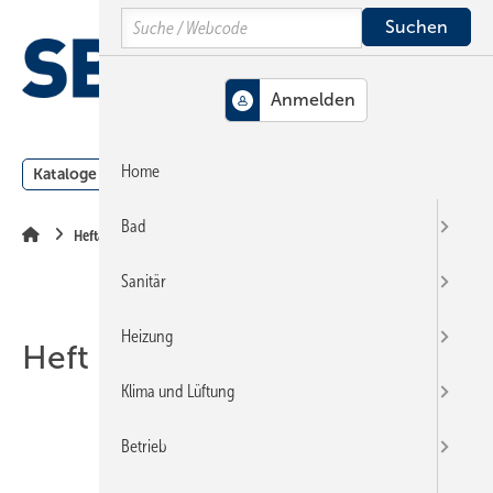
Springe
Springe
Springe
Search
auf
auf
auf
Hauptinhalt
Hauptmenü
SiteSearch
MENÜ
Home
Kataloge
Meldungen
Podcast
Produkte
Webin
Bad
Heftarchiv
Sanitär
Heizung
Heft 19-2002
Klima und Lüftung
Betrieb