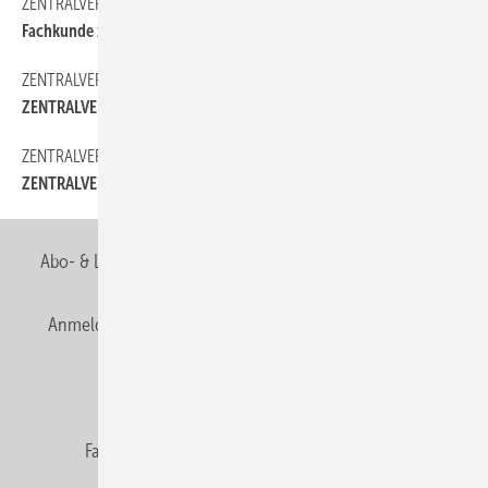
ZENTRALVERBAND
14
Fachkunde zwischen Sand und Sonne
ZENTRALVERBAND
12
ZENTRALVERBAND
ZENTRALVERBAND
16
ZENTRALVERBAND
Abo- & Leserservice
AGB
Alle Inhalte chronologisch
Anmelden
Anmeldung & Registrierung
Newsletter
Datenschutz
E-Paper
Editor's choice
Fachbeiträge
Gentner Verlag
Impressum