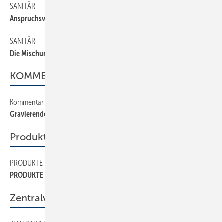
SANITÄR
22
Anspruchsvolle Pflicht
SANITÄR
24
Die Mischung macht’s
KOMMENTAR
Kommentar
2
Gravierende Veränderungen
Produkte
PRODUKTE
42
PRODUKTE
Zentralverband