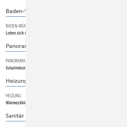
Baden-Württemberg
BADEN-WÜRTTEMBERG
18
Lohnt sich die Mitgliedschaft?
Panorama
PANORAMA
10
Solarindustrie setzt auf Wachstum
Heizung
HEIZUNG
36
Wärmezähler richtig dimensionieren
Sanitär