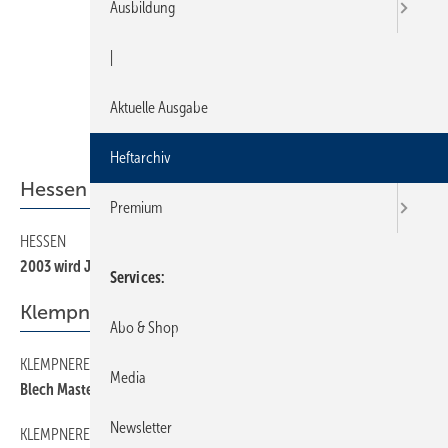
Ausbildung
|
Aktuelle Ausgabe
Heftarchiv
Hessen
Premium
HESSEN
20
2003 wird Jahr des Trinkwassers
Services
Klempnerei
Abo & Shop
KLEMPNEREI
32
Media
Blech Masters 2002
Newsletter
KLEMPNEREI
28