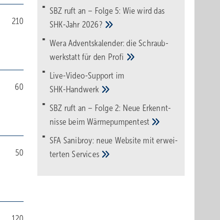
SBZ ruft an – Folge 5: Wie wird das
210
SHK-Jahr
2026?
Wera Adventskalender: die Schraub­
werk­statt für den
Pro­fi
Live-Video-Support im
60
SHK-Handwerk
SBZ ruft an – Folge 2: Neue Erkennt­
nisse beim
Wärme­pumpen­test
SFA Sanibroy: neue Web­site mit erwei­
50
terten
Services
120