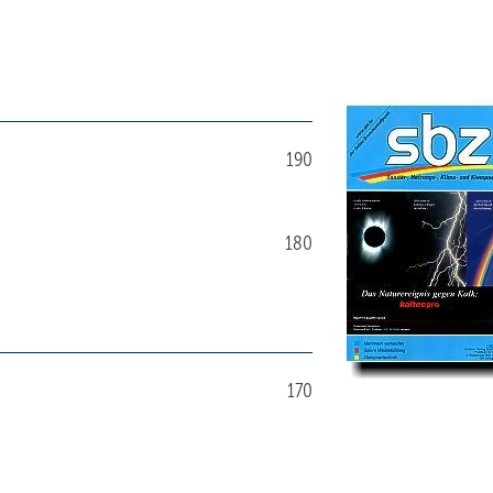
190
180
170