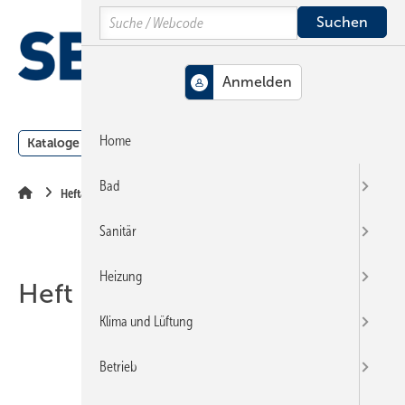
Springe
Springe
Springe
Search
auf
auf
auf
Hauptinhalt
Hauptmenü
SiteSearch
MENÜ
Home
Kataloge
Meldungen
Podcast
Produkte
Webin
Bad
Heftarchiv
Sanitär
Heizung
Heft 17-2000
Klima und Lüftung
Betrieb