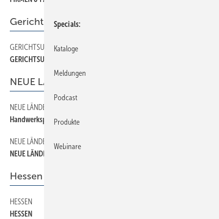
Gerichtsurteile
Specials
GERICHTSURTEILE
40
Kataloge
GERICHTSURTEILE
Meldungen
NEUE LÄNDER
Podcast
NEUE LÄNDER
18
Handwerkspreis in der Klempnertechnik
Produkte
NEUE LÄNDER
20
Webinare
NEUE LÄNDER
Hessen
HESSEN
14
HESSEN