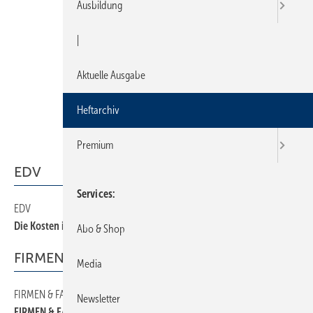
Ausbildung
|
Aktuelle Ausgabe
Heftarchiv
Premium
EDV
Services
EDV
42
Die Kosten im Griff?
Abo & Shop
FIRMEN & FAKTEN
Media
FIRMEN & FAKTEN
8
Newsletter
FIRMEN & FAKTEN