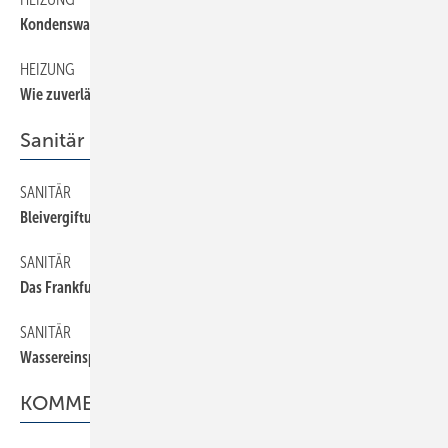
Kondenswasser sicher ableiten
HEIZUNG
34
Wie zuverlässig sind Öl-NT-Heizkessel?
Sanitär
SANITÄR
24
Bleivergiftung durch Trinkwasser?
SANITÄR
26
Das Frankfurter Blei-Projekt
SANITÄR
28
Wassereinsparung bei WC-Spülung
KOMMENTAR