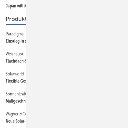
Japan will Marktführer werden
Produkte
Paradigma
30
Einstieg in solare Großanlagen
Weishaupt
30
Flachdach-Solarsystem für Großanlagen
Solarworld
30
Flexible Gestell­techno­logie präsentiert
Sonnenkraft
30
Maßgeschneidert für große Anlagen
Wagner & Co.
30
Neue Solar- und PV-Module