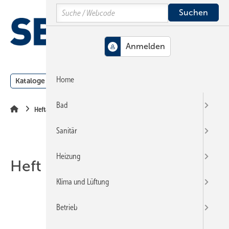
Springe
Springe
Springe
Search
auf
auf
auf
Hauptinhalt
Hauptmenü
SiteSearch
MENÜ
Home
Kataloge
Meldungen
Podcast
Produkte
Webin
Bad
Heftarchiv
Sanitär
Heizung
Heft 14-2007
Klima und Lüftung
Betrieb