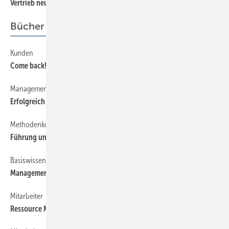
Vertrieb neu aufgestellt
Bücher + Medien
Kunden
56
Come back!
Management
56
Erfolgreich durch Spezialisierung
Methodenkoffer
56
Führung und ­Zusammenarbeit
Basiswissen
56
Management
Mitarbeiter
56
Ressource Mensch