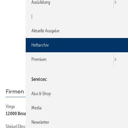
Ausbildung
|
Aktuelle Ausgabe
Heftarchiv
Premium
Services
Firmen + Fakten
Abo & Shop
Viega
6
Media
12000 Besucher sahen Roadshow
Newsletter
Stiebel Eltron
6