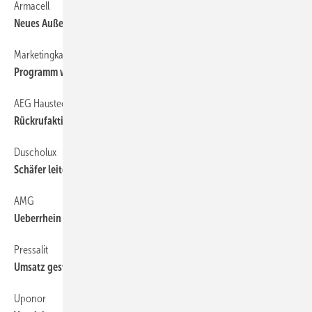
Armacell
6
Neues Außendienstkonzept
Marketingkampagne
6
Programm wirbt für Energieberater
AEG Haustechnik
6
Rückrufaktion für Wandspeicher
Duscholux
6
Schäfer leitet Vertrieb und Marketing
AMG
6
Ueberrhein zum Vorsitzenden gewählt
Pressalit
6
Umsatz gesteigert
Uponor
6