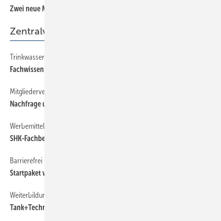
Zwei neue Montagesysteme
Zentralverband
Trinkwasserhygiene
12
Fachwissen speziell für Monteure
Mitgliederversammlung der ÜWG
12
Nachfrage und Angebot
Werbemittel
12
SHK-Fachbetrieb für Energieberatung
Barrierefrei
12
Startpaket wieder verfügbar
Weiterbildung
12
Tank+Technik-Check modifiziert