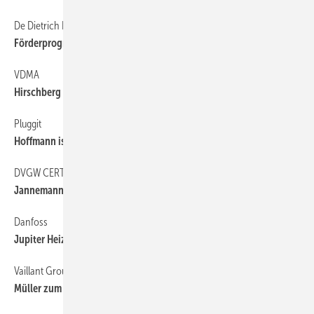
De Dietrich Remeha
6
Förderprogramm aufgelegt
VDMA
6
Hirschberg und Schumacher geehrt
Pluggit
6
Hoffmann ist neuer Vertriebsleiter
DVGW CERT
6
Jannemann wird Geschäftsführer
Danfoss
6
Jupiter Heizsysteme übernommen
Vaillant Group
6
Müller zum Geschäftsführer bestellt