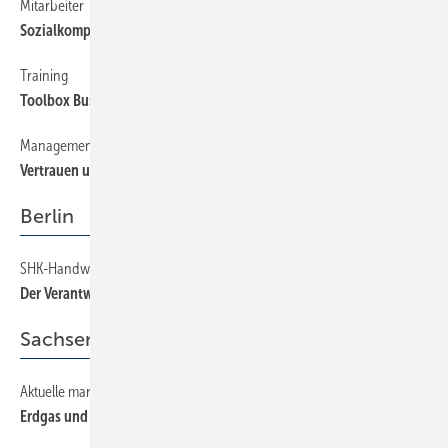
Mitarbeiter
56
Sozialkompetenz
Training
56
Toolbox Business-Kommunikation
Management
56
Vertrauen und Führung
Berlin
SHK-Handwerk feiert das Berliner Ausbildungszentrum
24
Der Verantwortung bewusst
Sachsen-Anhalt
Aktuelle marktpolitische und technische Themen
26
Erdgas und Handwerk