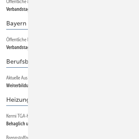
Öffentliche Mitgliederversammlung und Fachtagungen, Teil 1
16
Verbandstag in Oberschwaben
Bayern
Öffentliche Kundgebung und Fachtagungen
22
Verbandstag in Schweinfurt
Berufsbildung
Aktuelle Ausbildungsstätten-Übersicht
54
Weiterbildung zum Energieberater
Heizung
Kermi TGA-Kongress 2007
42
Behaglich und ­energetisch effizient
Brennstoffzellen-Heizgeräte
46