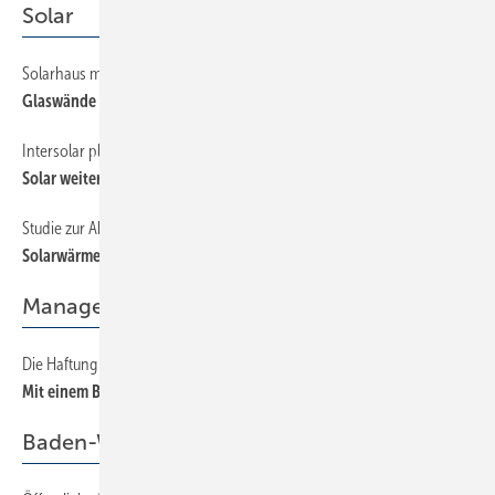
Solar
Solarhaus mit ausgeklügelter Badarchitektur
36
Glaswände statt Fliesen
Intersolar platzte aus allen Nähten
28
Solar weiter im Aufwind
Studie zur Akzeptanz von Solartechnik in Deutschland
40
Solarwärme bleibt im Trend
Management
Die Haftung des GmbH-Geschäftsführers — Teil 2
50
Mit einem Bein im Knast
Baden-Württemberg