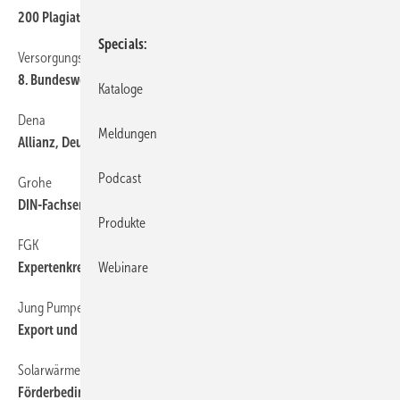
200 Plagiate plattgemacht
Specials
Versorgungstechnik
6
8. Bundesweite Fachtagung in Kassel
Kataloge
Dena
6
Meldungen
Allianz, Deutsche Bank und DZ Bank steigen ein
Podcast
Grohe
6
DIN-Fachseminar in München
Produkte
FGK
6
Webinare
Expertenkreis Klimaschutz gegründet
Jung Pumpen
6
Export und Marketing verstärkt
Solarwärmeanlagen
6
Förderbedingungen geändert