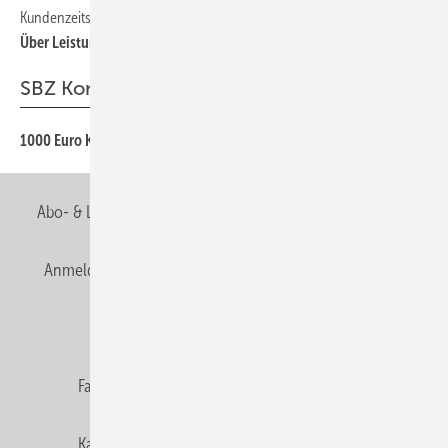
Kundenzeitschrift
12
Über Leistungen informieren
SBZ Kommentar
1000 Euro Kopfgeld
3
Abo- & Leserservice
AGB
Alle Inhalte chronologisch
Anmelden
Anmeldung & Registrierung
Newsletter
Datenschutz
E-Paper
Editor's choice
Fachbeiträge
Gentner Verlag
Impressum
Karriere bei Gentner
Team
Mediaservice