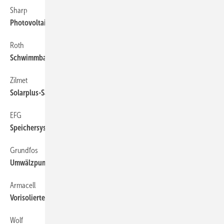
Sharp
30
Photovoltaik mit neuen Triple-Zellen
Roth
30
Schwimmbadabsorber für direkte solare ­Erwärmung
Zilmet
30
Solarplus-Safe
EFG
30
Speichersystem und PhotovoltaikInstallationsbox
Grundfos
30
Umwälzpumpen für thermische ­Solaranlagen
Armacell
30
Vorisolierte Solarleitungen
Wolf
30