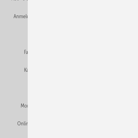
Anmelden
Anmeldung & Registrierung
Newsletter
Datenschutz
E-Paper
Editor's choice
Fachbeiträge
Gentner Verlag
Impressum
Karriere bei Gentner
Team
Mediaservice
Mitgliedschaften und Engagement
Montagezeiten Heizung
Montagezeiten Sanitär
Online Mediadaten
Privacy Manager
RSS-Feed