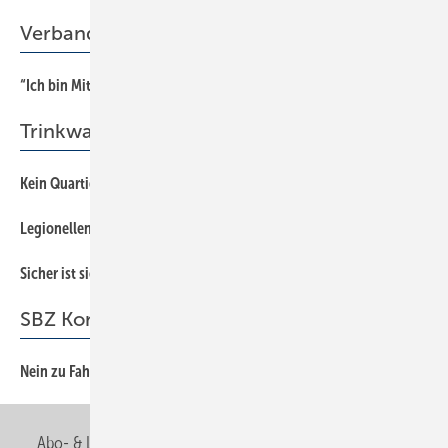
Verband
“Ich bin Mitglied der Berufsorganisation, weil …
22
Trinkwasserhygiene
Kein Quartier für Legionellen
18
Legionellentest binnen Minuten
20
Sicher ist sicher, weniger ist mehr
14
SBZ Kommentar
Nein zu Fahrverboten
3
Abo- & Leserservice
AGB
Alle Inhalte chronologisch