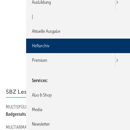
Ausbildung
|
Aktuelle Ausgabe
Heftarchiv
Premium
Services
SBZ Leserforum
Abo & Shop
MULTISPÜLKASTEN
12
Media
Badgestaltung 0,nix
Newsletter
MULTIARMATUR
12