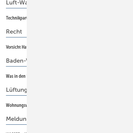
Luft-Wasser-Wärmepumpen
Technikpartnerschaften erweitern das Anwendungsspektrum
46
Recht
Vorsicht Haftungsfalle!
62
Baden-Württemberg
Was in den kommenden Jahren für Fachbetriebe wichtig wird
27
Lüftung im Wohnungsbau
Wohnungsweise zentral lüften
36
Meldungen