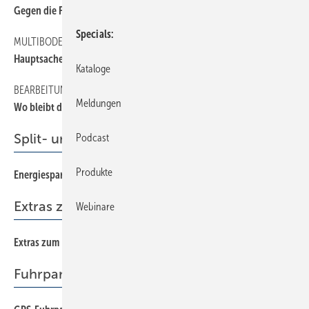
Gegen die Fließrichtung
Specials
MULTIBODEN
12
Hauptsache schön schräg
Kataloge
BEARBEITUNG IN DER KRITIK
12
Meldungen
Wo bleibt die Bestätigung?
Split- und Multisplitgeräte
Podcast
Produkte
Energiesparend und komfortabel kühlen — aber wie?
32
Extras zum Heft
Webinare
Extras zum Heft SBZ 12/2018
Fuhrpark