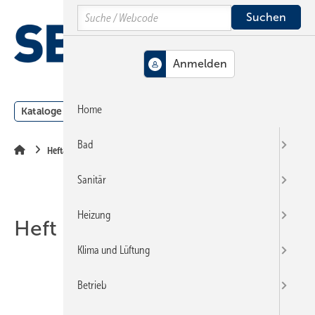
Springe
Springe
Springe
Search
auf
auf
auf
Hauptinhalt
Hauptmenü
SiteSearch
MENÜ
Home
Kataloge
Meldungen
Podcast
Produkte
Webin
Bad
Heftarchiv
Sanitär
Heizung
Heft 12-2018
Klima und Lüftung
Betrieb