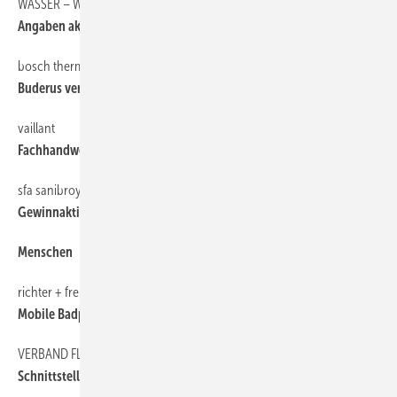
WASSER – Wärme – LUFT
23
Angaben aktuell halten
bosch thermotechnik
6
Buderus vertreibt Mikro-KWK Bluegen
vaillant
6
Fachhandwerker für Live-Check gesucht
sfa sanibroy
6
Gewinnaktion für Handwerker
Menschen
6
richter + frenzel
6
Mobile Badpräsentation
VERBAND FLÄCHENHEIZUNG
6
Schnittstellen koordinieren