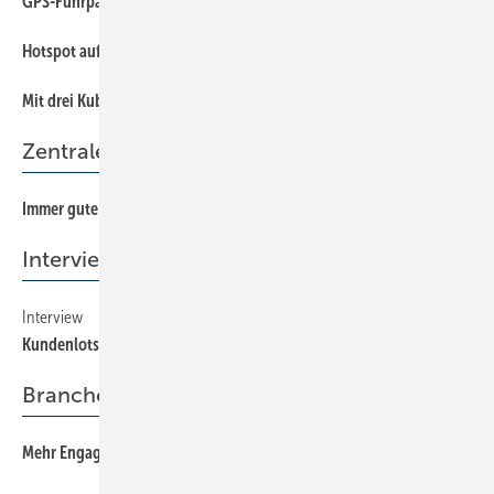
GPS-Fuhrparkmanagement
56
Hotspot auf vier Rädern
60
Mit drei Kubik von A nach B
50
Zentrale Wohnungslüftung
Immer gute Luft am alten Flugfeld
40
Interview
Interview
10
Kundenlotse sein
Branchentreff
Mehr Engagement fürs Handwerk
8