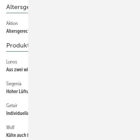
Altersgerechtes Wohnen
Aktion
65
Altersgerechtes Wohnen
Produkte
Lunos
44
Aus zwei wird eins
Siegenia
44
Hoher Lüftungskomfort
Getair
44
Individuelle Blende zum Wechseln
Wolf
44
Kälte auch für kleine Anlagen