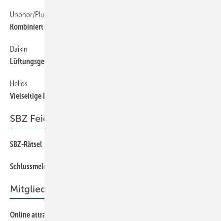
Uponor/Pluggit
44
Kombiniert heizen und lüften
Daikin
44
Lüftungsgeräte zur Deckenmontage
Helios
44
Vielseitige Kompakt-Lüftungsgeräte
SBZ Feierabend
SBZ-Rätsel
66
Schlussmeldung
66
Mitgliederversammlung
Online attraktiv sein
24