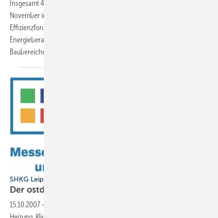
Insgesamt 450 Kongressteilnehmer trafen sich am 8. und 9.
November in der Neuen Messe Stuttgart zur ersten Auflage des
Effizienz­forum 2007. Zu den Teilnehmern der Kongressmesse zählten
Energieberater, Architekten, Ingenieure und Fachhandwerker der
Baubereiche. In Fachvorträgen, Workshops
sowie...
SHKG Leipzig vom 24. bis 26. Oktober
Der ostdeutsche
Branchentreff
15.10.2007
-
Wenn am 24. Oktober die SHKG – Messe für Sanitär,
Heizung, Klima und Gebäudeautomation – in Leipzig öffnet, treffen