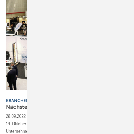
Bild: Branchentreff Direkt
BRANCHENTREFF DIREKT
Nächster Halt:
Dortmund
28.09.2022
-
Die Fachveranstaltung „Branchentreff Direkt“ öffnet am
19. Oktober ihre Pforten in der Messe Dortmund. Es werden rund 40
Unternehmen aus der Bad-, Heizungs- und Servicebranche Produkte