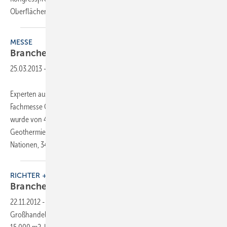
Oberflächennahen und Tiefen Geothermie.
Zusätzlich...
MESSE
Branchentreff
Geothermie
25.03.2013
-
Experten aus 36 Nationen haben sich auf der internationalen
Fachmesse Geotherm in Offenburg zusammengefunden. Die Messe
wurde von 40 Kongressvorträgen zur oberflächennahen und tiefen
Geothermie begleitet. Mit der Beteiligung von 180 Ausstellern aus 14
Nationen, 3492 Fachbesuchern sowie
einer...
RICHTER + FRENZEL
Branchentreff
RIFA
22.11.2012
-
Am 19. und 20. Oktober 2012 fand die
Großhandelsfachmesse RIFA in Nürnberg statt, mit 250 Ausstellern auf