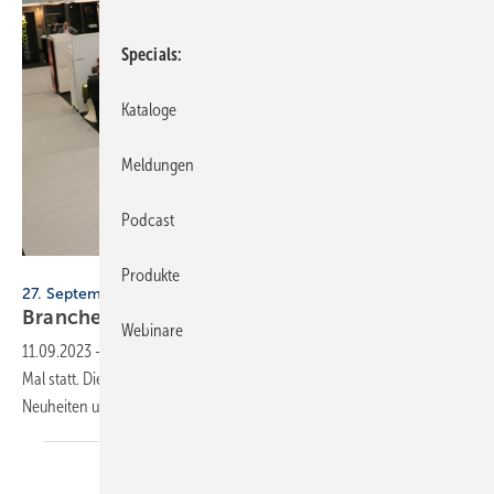
Specials
Kataloge
Meldungen
Podcast
Branchentreff Direkt
Produkte
27. September, Neumark / 11. Oktober, Hannover
Branchentreff Direkt: Die Aussteller stehen
fest
Webinare
11.09.2023
-
Der SHK-Branchentreff findet diese Jahr zum zehnten
Mal statt. Diese Aussteller informieren in Neumark und Hannover über
Neuheiten und
Trends.