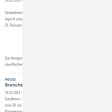
30.12.2013
-
Umweltminister Franz Untersteller eröffnet die achte Geotherm –
expo & congress am Messestandort Offenburg, bei dem vom 20. bis
21. Februar die Geothermie-Branche zusammentrifft.
Das Kongressprogramm 2014 widmet sich den großen Themen der
oberflächennahen und tiefen
Geothermie...
MESSE
Branchentreff
Geotherm
19.12.2013
-
Umweltminister Franz Untersteller eröffnet die achte
Geotherm - expo & congress am Messestandort Offenburg, bei dem
vom 20. bis 21. Februar die Geothermie-Branche zusammentrifft. Das
Kongressprogramm 2014 widmet sich den großen Themen der