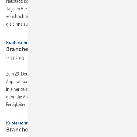
Neustadt) kommen die Behälter- und Apparatebauer zusammen. Zwei
Tage im Herzen des Schwarzwaldes bieten die Möglichkeit, Abstand
vom hochtechnisierten Alltag im eigenen Unternehmen zu finden und
die Sinne zu schärfen für Aufgaben
im...
Kupferschmiedetag
Branchentreff am
Chiemsee
11.11.2010
-
Zum 29. Deutschen Kupferschmiedetag trafen sich die Behälter- und
Apparatebauer am 8. und 9. Oktober 2010 in Prien. Zunächst ging es
in einer ganztägigen Exkursion zur Wacker Chemie nach Burghausen,
denn die Anlagentechnik dort ist zu einem erheblichen Teil auf die
Fertigkeiten der
Behälter-...
Kupferschmiedetag
Branchentreff am
Chiemsee