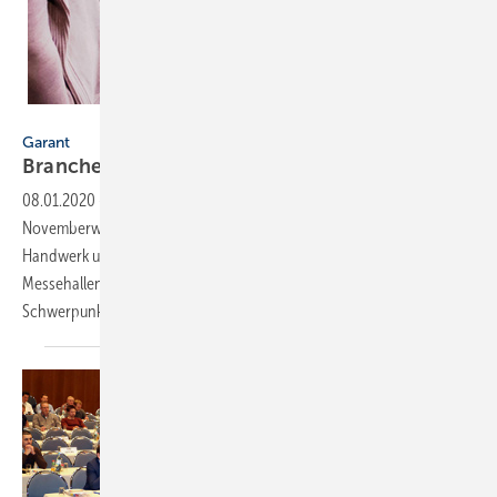
Garant
Garant
Branchentreff: Bad 60+ im
Fokus
08.01.2020
-
Beim GARANT Partnerforum am 2.
Novemberwochenende trafen sich Branchenvertreter aus dem SHK-
Handwerk und Handel sowie dem Küchen- und Möbelbereich in den
Messehallen des A2 Forums in Rheda-Wiedenbrück. SHK-
Schwerpunkt war das pflegegerechte
Komfortbad.