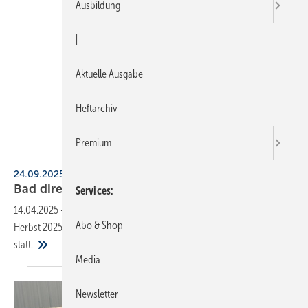
Ausbildung
|
Aktuelle Ausgabe
Heftarchiv
Premium
Das Bad direkt
24.09.2025, Neu-Ulm / 29.10.2025, Halle (Saale)
Bad direkt 2025 – der
Bran­chen­treff
Services
14.04.2025
-
Bad Direkt – ehemals Branchentreff Direkt – findet im
Abo & Shop
Herbst 2025 zum 13. Mal an zwei Veranstaltungsorten in Deutschland
statt.
Media
Newsletter