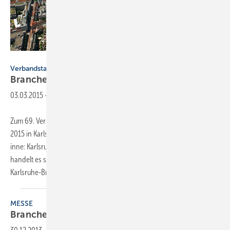
Bild: Stadt Karlsruhe
Verbandstag 2015
Branchentreff in
Karlsruhe
03.03.2015
-
Zum 69. Verbandstag trifft sich die SHK-Branche am 26. und 27. Juni
2015 in Karlsruhe. Damit hat die badische Fächerstadt einen Rekord
inne: Karlsruhe ist bereits zum fünften Mal Austragungsort. Gleichzeitig
handelt es sich um eine Premiere: Für die 2012 fusionierte Innung
Karlsruhe-Bruchsal...
MESSE
Branchentreff
­Geotherm