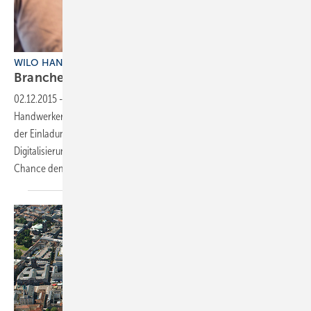
WILO HANDWERKERTAGE
Branchentreff mit
Mehrwert
02.12.2015
-
Zum neunten Mal hatte Wilo Anfang Oktober zu den
Handwerkertagen eingeladen. Rund 500 SHK-Fachhandwerker waren
der Einladung des Pumpenherstellers nach Bremen gefolgt. Fazit: Die
Digitalisierung ist in der Branche angekommen und sollte mehr als
Chance denn als Bedrohung angesehen
werden.