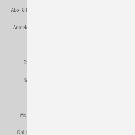
Abo- & Leserservice
AGB
Alle Inhalte chronologisch
Anmelden
Anmeldung & Registrierung
Newsletter
Datenschutz
E-Paper
Editor's choice
Fachbeiträge
Gentner Verlag
Impressum
Karriere bei Gentner
Team
Mediaservice
Mitgliedschaften und Engagement
Montagezeiten Heizung
Montagezeiten Sanitär
Online Mediadaten
Privacy Manager
RSS-Feed