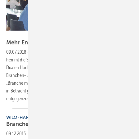
DHBW
Mehr Engagement fürs
Handwerk
09.07.2018
-
Gegen den Fachkräftemangel
Fehlendes Fachpersonal
hemmt die SHK-Branche. Aber was kann man dagegen tun? An der
Dualen Hochschule Mosbach diskutierten Dozenten, Studierende,
Branchen- und Verbandsvertreter das Problem. Bei der Veranstaltung
„Branche meets Hochschule“ wurden verschiedene Lösungsansätze
in Betracht gezogen, um der Personalknappheit
entgegenzuwirken.
WILO-HANDWERKERTAGE
Branchentreff mit
Mehrwert
09.12.2015
-