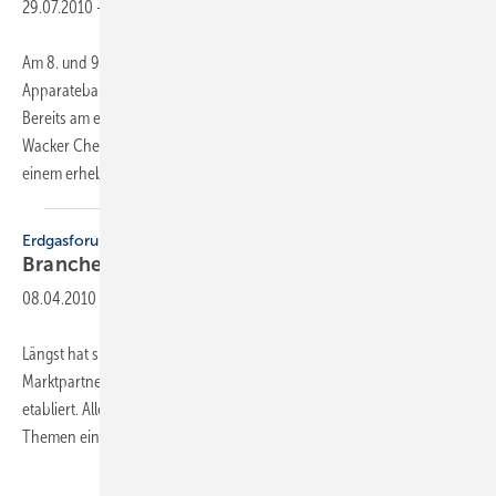
29.07.2010
-
Am 8. und 9. Oktober 2010 treffen sich die Behälter- und
Apparatebauer zum 29. Deutschen Kupferschmiedetag in Prien.
Bereits am ersten Tag geht es auf eine ganztägige Exkursion zur
Wacker Chemie nach Burghausen. Die Anlagentechnik dort ist zu
einem erheblichen Teil auf die Fertigkeiten
der...
Erdgasforum
Branchentreff in Bad
Neuenahr
08.04.2010
-
Längst hat sich das bundesweite Erdgasforum in der
Marktpartnerschaft zwischen SHK-Handwerk und Gaswirtschaft
etabliert. Alle zwei Jahre wird ein Forum geboten, in dem interessante
Themen einem größeren Fachpublikum vorgestellt werden.