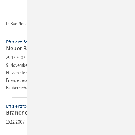
In Bad Neuenahr steht am 18. Juni die
Energie-...
Effizienz.forum 2007
Neuer Branchentreff übertrifft
Erwartungen
29.12.2007
-
Insgesamt 450 Kongressteilnehmer trafen sich am 8. und
9. November in der Neuen Messe Stuttgart zur ersten Auflage des
Effizienz.forum 2007. Zu den Teilnehmern der Kongressmesse zählten
Energieberater, Architekten, Ingenieure und Fachhandwerker der
Baubereiche.
Effizienzforum 2007
Branchentreff übertrifft
Erwartungen
15.12.2007
-