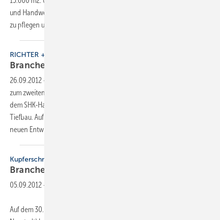
15.000 m2. Über 10.000 Fachbesucher kamen: Großhandel, Hersteller
und Handwerker nutzten die willkommene Gelegenheit, um Kontakte
zu pflegen und nach den neuesten Trends zu schauen.
Erstmalig...
RICHTER + FRENZEL
Branchentreff
RIFA
26.09.2012
-
Die RIFA öffnet am 19. und 20. Oktober 2012 in Nürnberg
zum zweiten Mal ihre Pforten für das interessierte Fachpublikum aus
dem SHK-Handwerk – und erstmalig auch für Experten aus dem
Tiefbau. Auf 15.000 qm Fläche präsentieren rund 250 Aussteller ihre
neuen Entwicklungen aus den
Sortimenten...
Kupferschmiedetag
Branchentreff im
Schwarzwald
05.09.2012
-
Auf dem 30. Kupferschmiedetag (4./5. Oktober 2012 in Titisee-