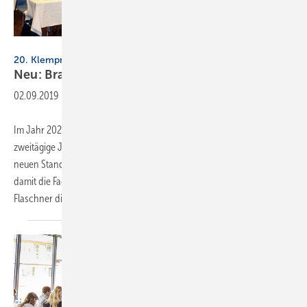
Thomas Dietrich
20. Klempnertag
Neu: Branchentreff in
Ulm
02.09.2019
-
Im Jahr 2020 findet der Klempnertag zum 20. Mal statt – und für die
zweitägige Jubiläumsveranstaltung am 18. und 19. März gibt es den
neuen Standort Ulm. Die Vorankündigung kommt deshalb so zeitig,
damit die Fachleute aus dem Gewerk der Klempner, Spengler und
Flaschner diesen Termin schon
jetzt...