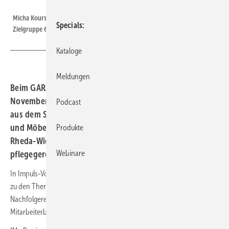
Garant
Micha Kours gab Einblicke in das pflegegerechte Komfortbad für die
Specials
Zielgruppe 60+ und für Pflegekräfte.
Kataloge
Meldungen
Beim GARANT Partnerforum am 2.
Novemberwochenende trafen sich Branchenvertreter
Podcast
aus dem SHK-Handwerk und Handel sowie dem Küchen-
und Möbelbereich in den Messehallen des A2 Forums in
Produkte
Rheda-Wiedenbrück. SHK-Schwerpunkt war das
Webinare
pflegegerechte Komfortbad.
In Impuls-Vorträgen informierte Bad-Innenarchitektin Bettina Bickert
zu den Themen digitales Marketing, Gewährleistung,
Nachfolgeregelung bei der Betriebsübergabe,
Mitarbeiterbindungskonzepte und neue Badtrends.