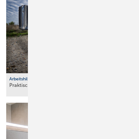
Arbeitshilfen
Praktische Hilfs­mittel für
Hand­werker