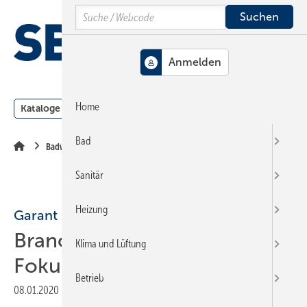
Springe
Springe
Springe
Search
auf
auf
auf
Hauptinhalt
Hauptmenü
SiteSearch
MENÜ
Home
Kataloge
Meldungen
Podcast
Produkte
Webin
Bad
Badwelt
Sanitär
Heizung
Garant
Branchentreff: Bad 60+ im
Klima und Lüftung
Fokus
Betrieb
08.01.2020
|
Druckvorschau