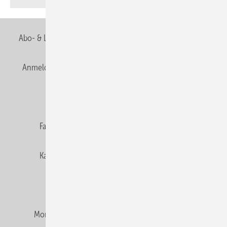
Abo- & Leserservice
AGB
Alle Inhalte chronologisch
Anmelden
Anmeldung & Registrierung
Newsletter
Datenschutz
E-Paper
Editor's choice
Fachbeiträge
Gentner Verlag
Impressum
Karriere bei Gentner
Team
Mediaservice
Mitgliedschaften und Engagement
Montagezeiten Heizung
Montagezeiten Sanitär