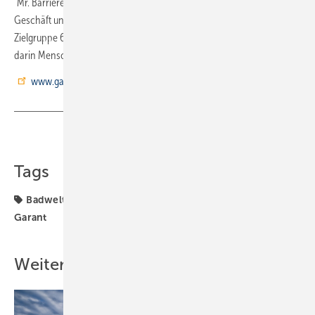
"Mr. Barrierefrei", Micha Kours, gab einen umfassenden Einblick in das
Geschäft und vor allem den Umgang mit der kaufkraftstarken
Zielgruppe 60+ und dem Bad als Arbeitsplatz – zu dem es wird, sobald
darin Menschen gepflegt werden müssen.
www.garant-gruppe.de
Teilen
Link kopieren
Tags
Badwelt
Barrierefrei
Branchentreff
Fokus
Garant
Weitere Inhalte