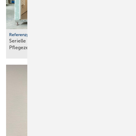
Referenzprojekt Geberit
Serielle Badfertigung im Pful­len­dor­fer
Pfle­ge­zen­trum