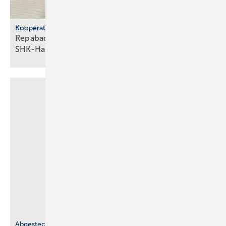
Kooperation
Repabad übernimmt Ver­trieb von Er­lau im
SHK-Han­del
Abgesteckt