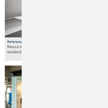
Referenzprojekt
Keuco stattet Bäder im Kli­ni­kum Gar­misch-Par­
ten­kir­chen
aus