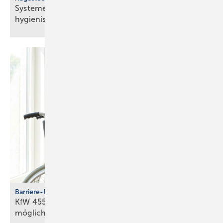
Systeme für SHK-Profis: mo­du­lar, struk­tu­riert,
hy­gie­nisch
Barriere-Reduzierung
KfW 455-B: In 2026 keine Antragstellung mehr
möglich