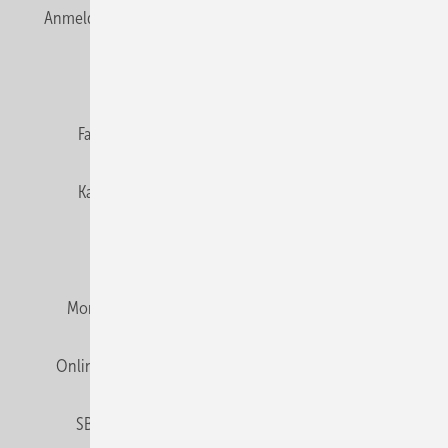
Anmelden
Anmeldung & Registrierung
Newsletter
Datenschutz
E-Paper
Editor's choice
Fachbeiträge
Gentner Verlag
Impressum
Karriere bei Gentner
Team
Mediaservice
Mitgliedschaften und Engagement
Montagezeiten Heizung
Montagezeiten Sanitär
Online Mediadaten
Privacy Manager
RSS-Feed
SBZ abonnieren
Veranstaltungen / Webinare