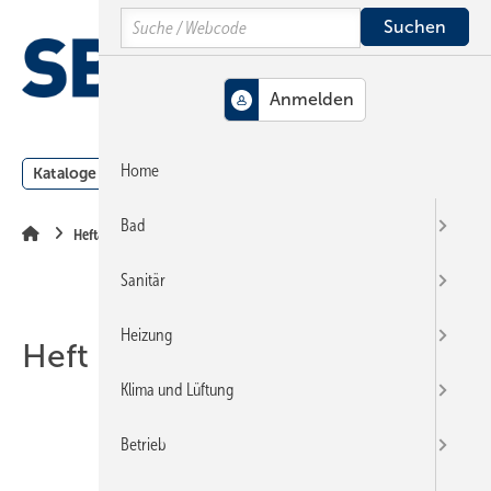
Springe
Springe
Springe
Search
auf
auf
auf
Hauptinhalt
Hauptmenü
SiteSearch
MENÜ
Home
Kataloge
Meldungen
Podcast
Produkte
Webin
Bad
Heftarchiv
Sanitär
Heizung
Heft 12-1997
Klima und Lüftung
Betrieb