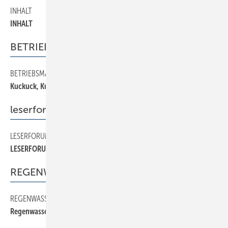
INHALT
20
INHALT
BETRIEBSMANAGEMENT
BETRIEBSMANAGEMENT
200
Kuckuck, Kuckuck, . . .
leserforum
LESERFORUM
30
LESERFORUM
REGENWASSER
REGENWASSER
120
Regenwassernutzung