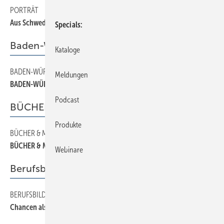
PORTRÄT
100
Aus Schweden in alle Welt
Specials
Baden-Württemberg
Kataloge
BADEN-WÜRTTEMBERG
60
Meldungen
BADEN-WÜRTTEMBERG
Podcast
BÜCHER & MEDIEN
Produkte
BÜCHER & MEDIEN
140
BÜCHER & MEDIEN
Webinare
Berufsbildung
BERUFSBILDUNG
190
Chancen als Gebäudetechniker