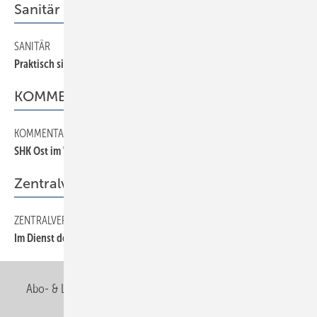
Sanitär
SANITÄR
110
Praktisch sicher?
KOMMENTAR
KOMMENTAR
10
SHK Ost im Wechsel Berlin und Leipzig
Zentralverband
ZENTRALVERBAND
50
Im Dienst der Betriebe
Abo- & Leserservice
AGB
Alle Inhalte chronologisch