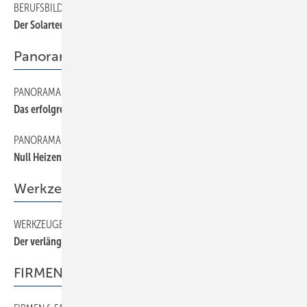
BERUFSBILDUNG
180
Der Solarteur kommt
Panorama
PANORAMA
90
Das erfolgreiche Dutzend
PANORAMA
170
Null Heizenergie, aber hohe Baukosten
Werkzeuge
WERKZEUGE
210
Der verlängerte Arm
FIRMEN & FAKTEN