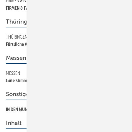
FIRMEN & FAKTEN
40
FIRMEN & FAKTEN
Thüringen
THÜRINGEN
70
Fürstliche Atmosphäre
Messen
MESSEN
80
Gute Stimmung in Bremen
Sonstiges Thema
IN DEN MUND GELEGT
220
Inhalt