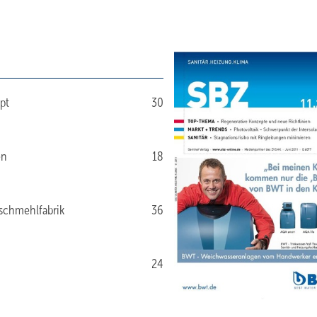
pt
30
en
18
schmehlfabrik
36
24