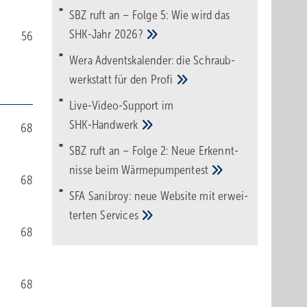
SBZ ruft an – Folge 5: Wie wird das
SHK-Jahr
2026?
56
Wera Adventskalender: die Schraub­
werk­statt für den
Pro­fi
Live-Video-Support im
SHK-Handwerk
68
SBZ ruft an – Folge 2: Neue Erkennt­
nisse beim
Wärme­pumpen­test
68
SFA Sanibroy: neue Web­site mit erwei­
terten
Services
68
68