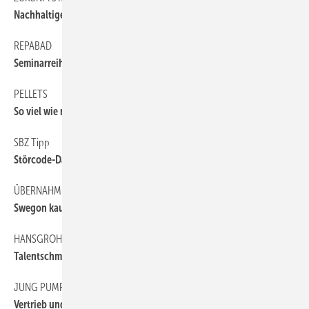
Nachhaltiges Bauen lohnt sich
REPABAD
6
Seminarreihe fortgesetzt
PELLETS
6
So viel wie nie
SBZ Tipp
6
Störcode-Datenbank
ÜBERNAHME
6
Swegon kauft Walter Meier Klima
HANSGROHE
6
Talentschmiede
JUNG PUMPEN
6
Vertrieb und Kundendienst für Nocchi