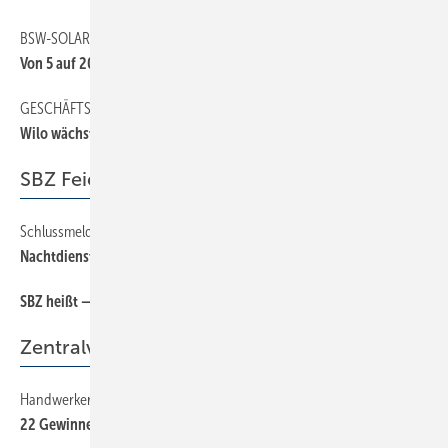
BSW-SOLAR
6
Von 5 auf 20 %
GESCHÄFTSBERICHT 2012
6
Wilo wächst weiter
SBZ Feierabend
Schlussmeldung
72
Nachtdienst
SBZ heißt — wissen was läuft!
38
Zentralverband
Handwerkermarke
38
22 Gewinner gesucht