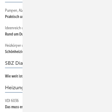
Pumpen, Abläufe, Rohre und Tanks
44
Praktisch und funktionell
Ideenreich und innovativ
16
Rund um Dusche und Wanne
Heizkörper und Flächenheizungen
60
Schönheizideale
SBZ Dialog
Wie weit ist es bis Zypern?
3
Heizung
VDI 6036
58
Das muss er ­abkönnen