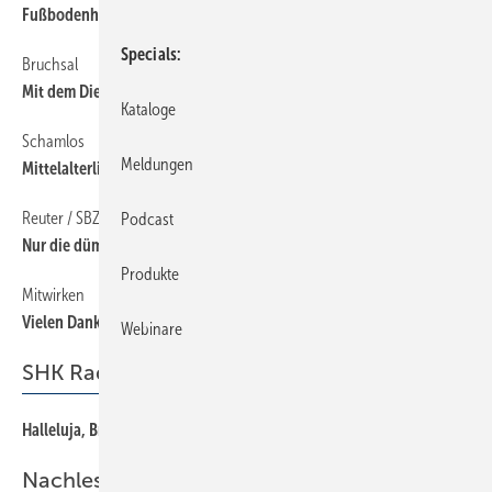
Fußbodenheizung auch unter Küchenzeilen?
Specials
Bruchsal
12
Mit dem Dienstrad Außenstände eintreiben?
Kataloge
Schamlos
12
Meldungen
Mittelalterliches Gemeinschafts­erlebnis
Reuter / SBZ 9/2013
12
Podcast
Nur die dümmsten Kälber...
Produkte
Mitwirken
12
Vielen Dank für ­Ihre Leserbriefe
Webinare
SHK Radar
Halleluja, Brüder im Biere!
72
Nachlese ISH