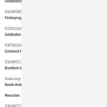
Festbrennstoffe am günstigsten
SOLARFÖRDERUNG
6
Förderprogramm für Batteriespeicher
FLÜSSIGGAS-KARTELL
6
Geldbußen verschärft
FORTBILDUNG
6
Grünbeck Forum mit neuem Angebot
SOLARFOCUS
6
Krumbein leitet deutsche GmbH
Studie birgt Überraschungen
14
Kunde droht mit Auftrag
Menschen
6
ZUKUNFTSTAG
6