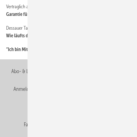
Vertraglich abgesichert
38
Garantie für fünf Jahre
Dessauer Tagung mit Status quo
38
Wie läufts denn?
“Ich bin Mitglied der Berufsorganisation, weil...
38
Abo- & Leserservice
AGB
Alle Inhalte chronologisch
Anmelden
Anmeldung & Registrierung
Newsletter
Datenschutz
E-Paper
Editor's choice
Fachbeiträge
Gentner Verlag
Impressum