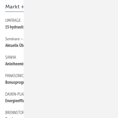
Markt + Trends
UMFRAGE
6
15 hydraulische ­Abgleiche pro Jahr
Seminare — Schulungen — Termine
6
Aktuelle Übersicht auf sbz-online.de
SANHA
6
Anleiheemission geplant
PANASONIC
6
Bonusprogramm
DAIKIN-PLANERTAG
6
Energieeffizienz hat Priorität
BRENNSTOFFSPIEGEL
6