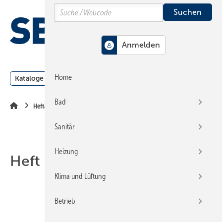
Springe
Springe
Springe
Search
auf
auf
auf
Hauptinhalt
Hauptmenü
SiteSearch
MENÜ
Home
Kataloge
Meldungen
Podcast
Produkte
Webin
Bad
Heftarchiv
Sanitär
Heizung
Heft 10-2013
Klima und Lüftung
Betrieb