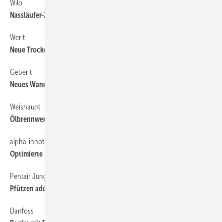
Wilo
36
Nassläufer-Zirkulationspumpe
Werit
36
Neue Trockenbauelemente
Geberit
36
Neues Wand-WC-Element
Weishaupt
30
Ölbrennwertkessel ab 12 kW
alpha-innotec
30
Optimierte Einzelraumregelung für Wärmepumpen
Pentair Jung Pumpen
36
Pfützen adé!
Danfoss
30