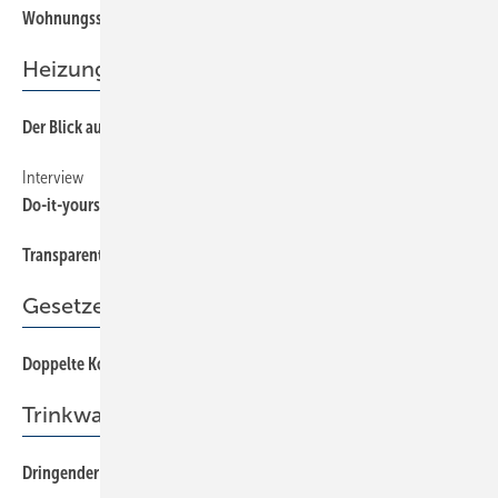
Wohnungsstationen in Modulbauweise
Heizungseffizienz
Der Blick auf die Umwälzpumpe kann sich jetzt doppelt lohnen
20
Interview
22
Do-it-yourself wird nicht unterstützt
Transparente Werte beeinflussen den Nutzer
14
Gesetze
Doppelte Kosten abschaffen
26
Trinkwasserinstallation
Dringender Handlungsbedarf
44