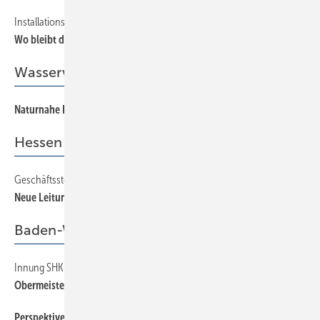
Installationstechnik
12
Wo bleibt die DIN-Norm für Verbundrohre?
Wasserwirtschaft
Naturnahe Bewirtschaftung von Niederschlagswasser
46
Hessen
Geschäftsstelle
29
Neue Leitung
Baden-Württemberg
Innung SHK Tuttlingen
29
Obermeisterwechsel
Perspektiven aufgezeigt
28