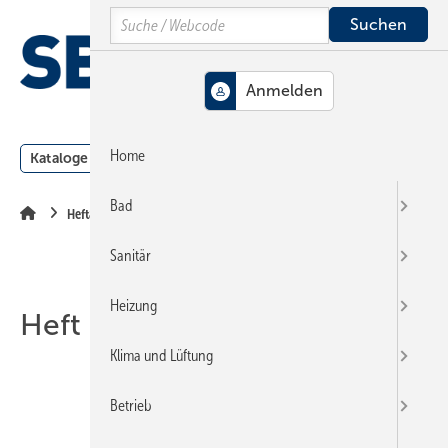
Springe
Springe
Springe
Search
auf
auf
auf
Hauptinhalt
Hauptmenü
SiteSearch
MENÜ
Home
Kataloge
Meldungen
Podcast
Produkte
Webin
Bad
Heftarchiv
Sanitär
Heizung
Heft 08-2016
Klima und Lüftung
Betrieb