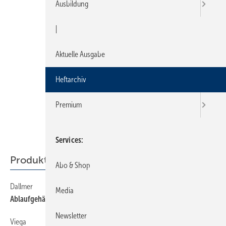
Ausbildung
|
Aktuelle Ausgabe
Heftarchiv
Premium
Services
Produkte von den Frühjahrsmessen
Abo & Shop
Dallmer
36
Media
Ablaufgehäuse für Duschrinnen
Newsletter
Viega
36