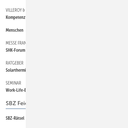
VILLEROY & BOCH
6
Kompetenztag Aging Society
Menschen
6
MESSE FRANKFURT
6
SHK-Forum Ost
RATGEBER
6
Solarthermie- und PV-E-Books
SEMINAR
6
Work-Life-Balance im Handwerk
SBZ Feierabend
SBZ-Rätsel
66