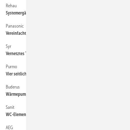
Rehau
36
Systemergänzungen
Panasonic
30
Vereinfachte Installation
Syr
36
Vernetztes Trinkwassermanagement
Purmo
30
Vier seitliche Muffen
Buderus
30
Wärmepumpe mit Glasfront
Sanit
36
WC-Element für Trockenbau
AEG
30