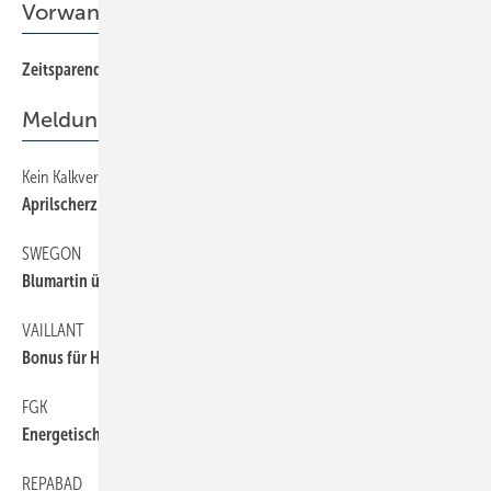
Vorwandinstallation
Zeitsparend installieren
52
Meldungen
Kein Kalkverbot der EU
6
Aprilscherz 2016
SWEGON
6
Blumartin übernommen
VAILLANT
6
Bonus für Heizgerätetausch
FGK
6
Energetische Bewertung von Klimaanlagen
REPABAD
6