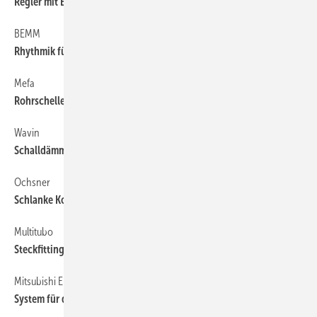
Regler mit Estrich-Aufheizfunktion
BEMM
30
Rhythmik fürs Auge
Mefa
36
Rohrschelle für mittelschwere Lasten
Wavin
36
Schalldämmendes Abflusssystem
Ochsner
30
Schlanke Komplettlösung
Multitubo
36
Steckfitting mit transparenter Hülse
Mitsubishi Electric
30
System für den Neubau