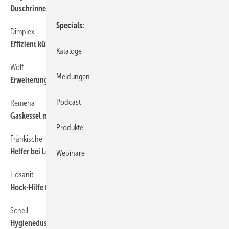
Duschrinnen nach dem Baukastenprinzip
Specials
Dimplex
30
Effizient kühlen
Kataloge
Wolf
30
Meldungen
Erweiterung für Smart-Home
Podcast
Remeha
30
Gaskessel mit 160 kW
Produkte
Fränkische
36
Helfer bei Leckagen
Webinare
Hosanit
36
Hock-Hilfe für Standard-WCs
Schell
36
Hygienedusche für Notunterkünfte