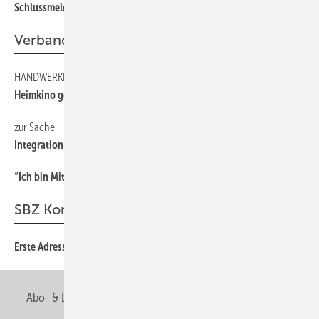
Schlussmeldung
66
Verband
HANDWERKERMARKE
25
Heimkino gewonnen
zur Sache
25
Integration ist harte Arbeit
“Ich bin Mitglied der Berufsorganisation, weil …
24
SBZ Kommentar
Erste Adresse für ein Praktikum
3
Abo- & Leserservice
AGB
Alle Inhalte chronologisch