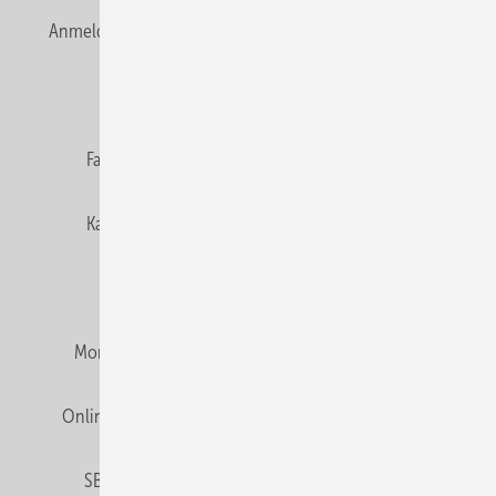
Anmelden
Anmeldung & Registrierung
Newsletter
Datenschutz
E-Paper
Editor's choice
Fachbeiträge
Gentner Verlag
Impressum
Karriere bei Gentner
Team
Mediaservice
Mitgliedschaften und Engagement
Montagezeiten Heizung
Montagezeiten Sanitär
Online Mediadaten
Privacy Manager
RSS-Feed
SBZ abonnieren
Veranstaltungen / Webinare