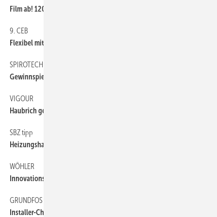
Film ab! 120 Formen zum Entspannen
9. CEB
6
Flexibel mit Kongress-Flatrate
SPIROTECH
6
Gewinnspiel zur EM
VIGOUR
6
Haubrich gewinnt Traumbad-Duell
SBZ tipp
6
Heizungshandbuch
WÖHLER
6
Innovations-Forum
GRUNDFOS
6
Installer-Champion gekürt