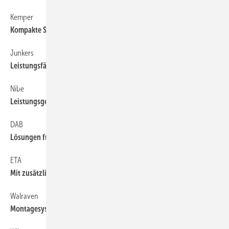
Kemper
36
Kompakte Sicherheitstrennstation
Junkers
30
Leistungsfähiger Sonnenfänger
Nibe
30
Leistungsgeregelte Sole/Wasser-Wärmepumpen
DAB
36
Lösungen für Druckerhöhung
ETA
30
Mit zusätzlichem Partikelabscheider
Walraven
36
Montagesystem für Dachinstallationen