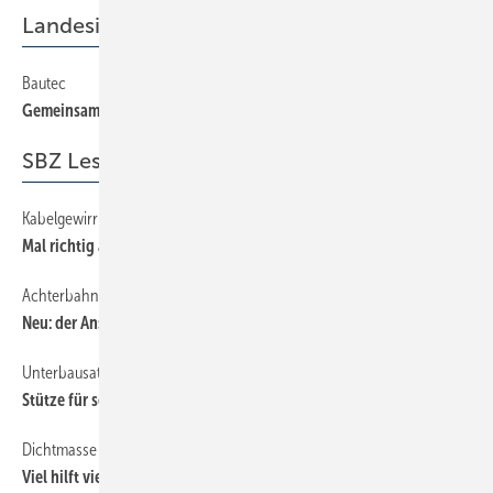
Landesinnung
Bautec
29
Gemeinsam mehr erreicht
SBZ Leserforum
Kabelgewirr
12
Mal richtig abhängen
Achterbahnfahrt
12
Neu: der Anschlussknoten
Unterbausatz
12
Stütze für schwere Jungs
Dichtmasse
12
Viel hilft viel