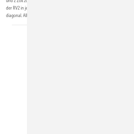
und 2 Zoll zur Verfügung. Durch den drehbaren Anschluss lässt sich
der RV2 in jeder Position einbauen – waagerecht, senkrecht oder
diagonal. Alle
neuen...