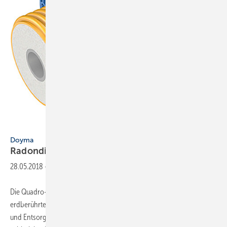
Doyma
Doyma
Radondichte
Durchführungen
28.05.2018
-
Die Quadro-Secura- und Curaflex-Dichtungssysteme dichten in
erdberührten Sohlen und Kellerwänden die Durchführung von Ver-
und Entsorgungsleitungen auch gegen Radon ab. Das wurde anhand