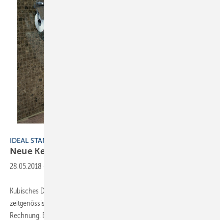
Ideal Standard
IDEAL STANDARD
Neue
Keramikkollektion
28.05.2018
-
Kubisches Design mit abgerundeten Ecken ist ein Dauerthema im
zeitgenössischen Design. Dem trägt Strada II von Ideal Standard
Rechnung. Besonders charakteristisch für die Keramikserie sind ihre