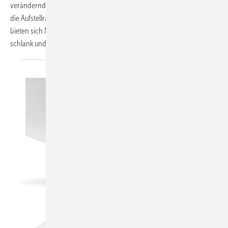
verändernden Raumsituationen im Markt. Denn immer häufiger sind
die Aufstellräume flächenmäßig beschränkt. Als praktische Lösung
bieten sich Membran-Druckausdehnungsgefäße (MAG) an, die
schlank und kompakt gebaut sind, wie die
SlimLine...