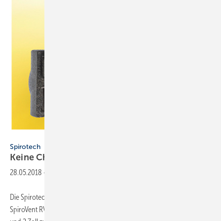
Spirotech
Spirotech
Keine Chance für
Mikroblasen
28.05.2018
-
Die Spirotech-Mikroblasenabscheider-Familie wurde erweitert: Der
SpiroVent RV2 steht nun zusätzlich in den fünf Größen ¾, 1, 1¼, 1½