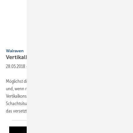
Walraven
Walraven
Vertikalkonsole für enge
Schächte
28.05.2018
-
Möglichst dicht nebeneinander sollen die Rohre befestigt werden
und, wenn möglich, direkt an der Schachtwand. Die BIS-RapidStrut-
Vertikalkonsole von Walraven ist die Lösung für Rohrinstallationen in
Schachtsituationen mit oder ohne Wand. Für verstärkten Halt sorgt
das versetzt und hochkant
auf...