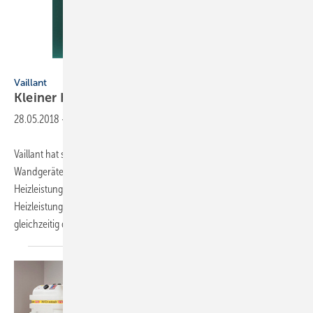
Vaillant
Vaillant
Kleiner
Kraftprotz
28.05.2018
-
Vaillant hat seine Palette an (internetfähigen) Gasbrennwert-
Wandgeräten der Serie Ecotec plus um Modelle mit 40, 47 und 63 kW
Heizleistung und einer Modulation von 1 : 5 erweitert (gesamter
Heizleistungs-Einsatzbereich der Reihe: 14 bis 120 kW). Sie ersetzen
gleichzeitig die Geräte
Ecotec...