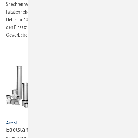
Spechtenhauser Pumpen hat sein Abwasser- und
Fäkalienhebeanlagen-Programm Hebestar ergänzt. Die Einzelanlage
Hebestar 400 und die Doppelanlage 420 Duplex sind vorwiegend für
den Einsatz in Ein- und Mehrfamilienhäusern, Büros, Wohnblocks und
Gewerbebetrieben konzipiert. Die schräge Anordnung
der...
Aschl
Aschl
Edelstahl-Rohrleitungssystem