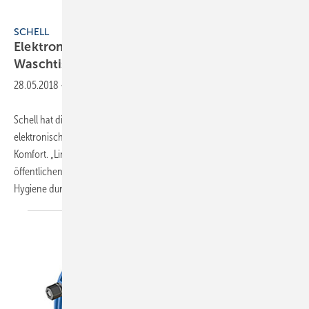
Schell
SCHELL
Elektronischer Wandauslauf für den
Waschtisch
28.05.2018
-
Schell hat die Wandauslaufserie „Linus“ für den Waschtisch um eine
elektronische Variante ergänzt – für mehr Sicherheit, Sauberkeit und
Komfort. „Linus E“ entspricht den gestiegenen Ansprüchen im
öffentlichen und halböffentlichen Sanitärraum: Sie bietet optimale
Hygiene durch die
berührungslose...