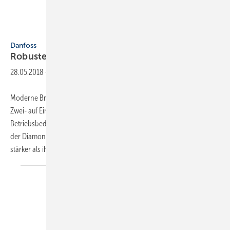
Danfoss
Danfoss
Robuste
Service-Ölpumpe
28.05.2018
-
Moderne Brenner mit höherem Öldruck sowie die Umstellung von
Zwei- auf Einrohrsysteme haben massiven Einfluss auf die
Betriebsbedingungen der Ölpumpen. Die neue BFP-Service-Ölpumpe
der Diamond-Serie 2.0 von Danfoss ist daher deutlich robuster und
stärker als ihre Vorgängermodelle. Die
neue...