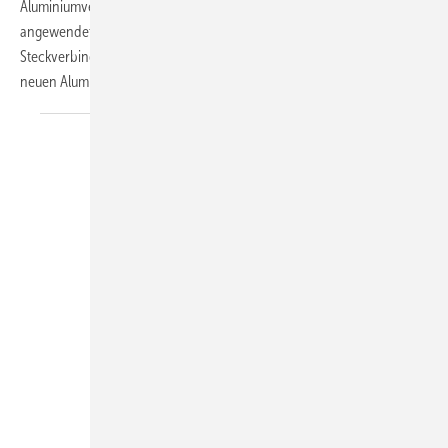
Aluminiumverbundrohre mit unterschiedlichen Innendurchmessern
angewendet werden. Er wurde entwickelt, um eine schnelle
Steckverbindung für die Reparatur, Erweiterung oder Installation von
neuen Aluminiumverbundrohrsystemen zu
ermöglichen...