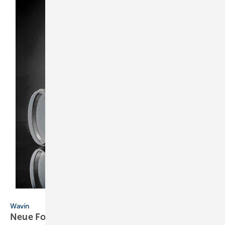
Wavin
Wavin
Neue Formteile für
SiTech+