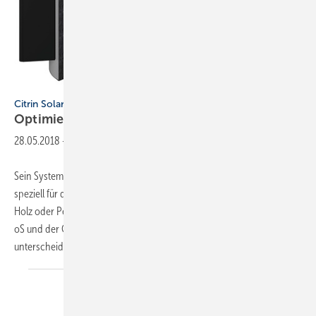
Citrin Solar
Optimierte Speicher für die
Brennwertnutzung
28.05.2018
-
Sein Systemspeichersortiment hat Citrin Solar um zwei Produkte
speziell für die Zusammenarbeit mit Brennstoffsystemen wie Öl, Gas,
Holz oder Pellets ohne solare Unterstützung optimiert: Der CS Fresh
oS und der CS Hygienic oS (mit jeweils 825 oder 1000 l Volumen)
unterscheiden sich durch die
Art...