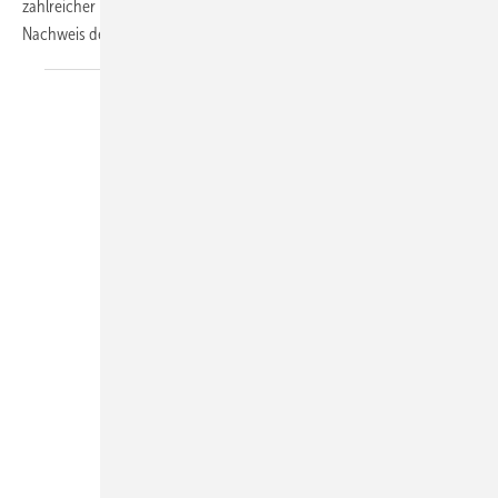
zahlreicher Tests mit Dichtungssystemen von Doyma bestätigt. Zum
Nachweis der Radondichtheit
wird...