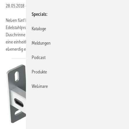
28.05.2018
-
Specials
Neben fünf Designvarianten mit zwei unterschiedlich ausgeformten
Edelstahlprofilen (CleanLine20 und CleanLine60) gibt es die
Kataloge
Duschrinne Geberit CleanLine nun auch als befliesbare Variante – für
eine einheitliche und ruhige Fliesenoptik im Duschbereich. Sie wird
Meldungen
ebenerdig eingebaut und lässt
den...
Podcast
Produkte
Webinare