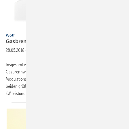
Wolf
Wolf
Gasbrennwertkessel bis 1000
kW
28.05.2018
-
Insgesamt elf Baugrößen stehen bei der Mittel-
GasbrennwertkesselBaureihe MGK-2 von Wolf zur Verfügung. Der
Modulationsbereich des kleinsten MGK-2-130 beginnt bei 23 kW; die
beiden größten, neuen Modelle kommen auf bis zu 800 kW bzw. 1000
kW Leistung. Mit ihrem Modulationsbereich von 17 bis
100...