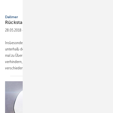
Dallmer
Dallmer
Rückstau-Kellerablauf
28.05.2018
-
Insbesondere in Kellerräumen von Ein- und Zweifamilienhäusern, die
unterhalb der Rückstauebene liegen, kommt es bei Starkregen gerne
mal zu Überschwemmungen über die Kellerabläufe. Um dies zu
verhindern, hat Dallmer den Rückstau-Kellerablauf DallSafe 200 in
verschiedenen Ausführungen
entwickelt...