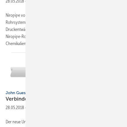
28.05.2018
-
Niropipe von Aschl ist ein universell einsetzbares Edelstahl-
Rohrsystem (V2A und V4A) für die Freigefälle- und
Druckentwässerung und mit Kunststoffrohren kompatibel. Das
Niropipe-Rohrsystem ist unempfindlich gegenüber zahlreichen
Chemikalien und Säuren, UV-Einwirkungen sowie
hohen...
John Guest
John Guest
Verbinder für
Aluverbundrohre
28.05.2018
-
Der neue Universal Verbinder von John Guest kann für alle