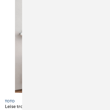
Toto
TOTO
Leise trotz
Tornado-Flush