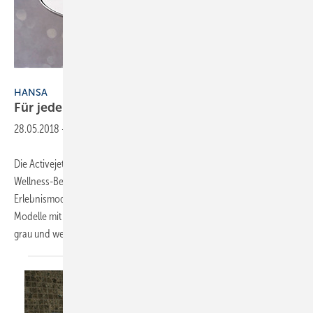
Hansa
HANSA
Für jeden Duschtyp die richtige
Strahlart
28.05.2018
-
Die Activejet-Handbrausen von Hansa orientieren sich an den
Wellness-Bedürfnissen der Nutzer. So reagieren sie mit verschiedenen
Erlebnismodi auf den Megatrend Wellbeing. Zur Auswahl stehen
Modelle mit rundem oder Softedge-Brausekopf in den Farboptionen
grau und weiß. Sie sind jeweils
als...