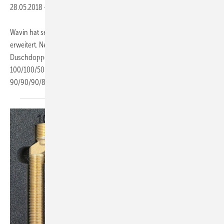
28.05.2018
-
Wavin hat sein Entwässerungssystem SiTech+ um Sonderformteile
erweitert. Neu hinzugekommen sind ein Parallelabzweig DN 100, ein
Duschdoppelabzweig in den Dimensionen DN 90/90/50 und
100/100/50 (links und rechts), ein Eckdoppelabzweig DN
90/90/90/87° und ein Doppelabzweig DN 90/90/90/87°.
Die...