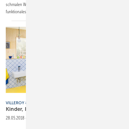
schmalen Wandungen, die die gesamte Keramik umspielen – ein
funktionales sowie ein optisches
Detail...
Villeroy & Boch
VILLEROY & BOCH
Kinder,
Kinder
28.05.2018
-