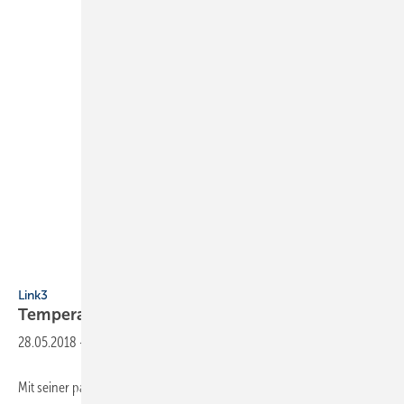
Link3
Link3
Temperaturstabile
Dreifachschichtung
28.05.2018
-
Mit seiner patentierten Gegenstromtauscher-Technik nutzt der Ecolink