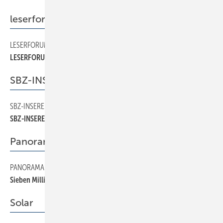
leserforum
LESERFORUM
4
LESERFORUM
SBZ-INSERENTEN
SBZ-INSERENTEN
34
SBZ-INSERENTEN
Panorama
PANORAMA
16
Sieben Millionen potentielle Badkunden
Solar