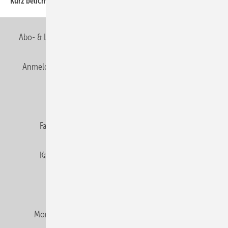
Kurz belichtet
Abo- & Leserservice
AGB
Alle Inhalte chronologisch
Anmelden
Anmeldung & Registrierung
Newsletter
Datenschutz
E-Paper
Editor's choice
Fachbeiträge
Gentner Verlag
Impressum
Karriere bei Gentner
Team
Mediaservice
Mitgliedschaften und Engagement
Montagezeiten Heizung
Montagezeiten Sanitär