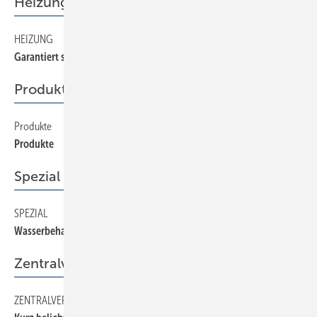
Heizung
HEIZUNG
24
Garantiert schneeund eisfrei
Produkte
Produkte
32
Produkte
Spezial
SPEZIAL
8
Wasserbehandler im Focus
Zentralverband
ZENTRALVERBAND
12