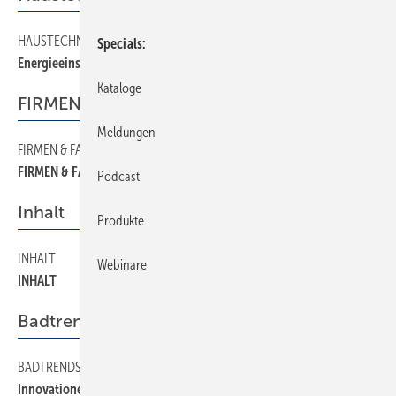
HAUSTECHNIK
22
Specials
Energieeinsparung contra kostengünstiges Bauen?
Kataloge
FIRMEN & FAKTEN
Meldungen
FIRMEN & FAKTEN
6
FIRMEN & FAKTEN
Podcast
Inhalt
Produkte
INHALT
2
Webinare
INHALT
Badtrends
BADTRENDS
20
Innovationen fürs Bad