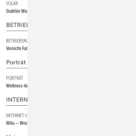
SOLAR
10
Stabiler Wachstumskurs
BETRIEBSMANAGEMENT
BETRIEBSMANAGEMENT
30
Vorsicht Falle
Porträt
PORTRÄT
18
Wellness-Ambiente auf hessischer Alm
INTERNET-OSCAR
INTERNET-OSCAR
28
Wilu — Wode-Unger