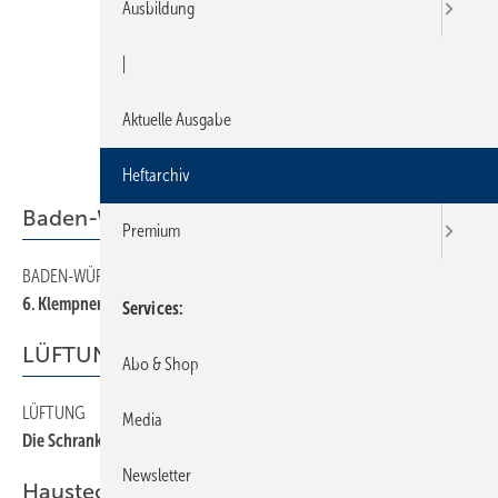
Ausbildung
|
Aktuelle Ausgabe
Heftarchiv
Baden-Württemberg
Premium
BADEN-WÜRTTEMBERG
14
6. Klempnertreff am Titisee
Services
LÜFTUNG
Abo & Shop
LÜFTUNG
26
Media
Die Schrankwand als Raumkühler
Newsletter
Haustechnik