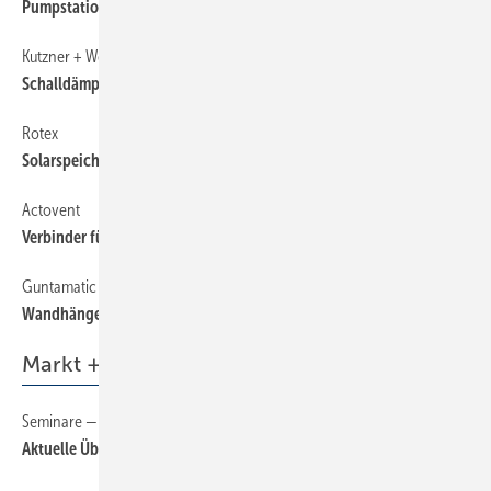
Pumpstation aus Kunststoff
Kutzner + Weber
79
Schalldämpfer für kleine BHKW
Rotex
79
Solarspeicher mit Direkteinschichtung
Actovent
79
Verbinder für Flachkanäle
Guntamatic
79
Wandhängendes Pelletgerät
Markt + Trends
Seminare — Schulungen — Termine
6
Aktuelle Übersicht auf sbz-online.de