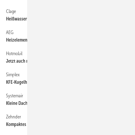
Clage
79
Heißwassertechnik unter der Küchenspüle
AEG
79
Heizelemente für Wellness-Liegenprogramm
Hotmobil
79
Jetzt auch mit mobiler Kälte
Simplex
79
KFE-Kugelhahn “2 in 1“
Systemair
79
Kleine Dachventilatoren
Zehnder
79
Kompaktes Lüftungsgerät