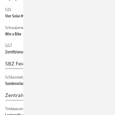
GSS
6
Vier Solar-Marken unter einer Führung
Schrauberwettbewerb
6
Win a Bike
GGT
6
Zertifizierungen und Seminare für 50+
SBZ Feierabend
Schlussmeldung
98
Sonderurlaub
Zentralverband
Trinkwasserinstallation weiterent­wickelt
38