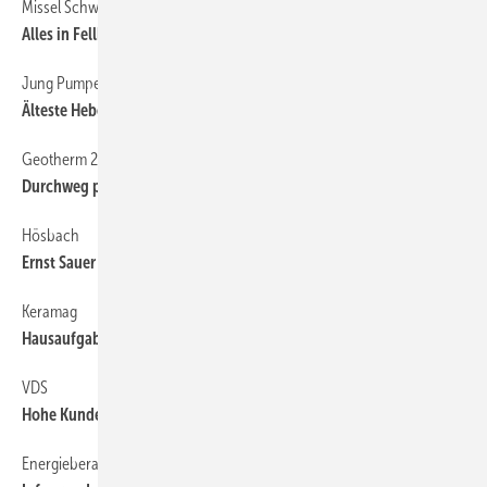
Missel Schwab
6
Alles in Fellbach
Jung Pumpen
6
Älteste Hebeanlage Deutschlands gesucht
Geotherm 2010
6
Durchweg positiv
Hösbach
6
Ernst Sauer gestorben
Keramag
6
Hausaufgaben gemacht
VDS
6
Hohe Kundenzufriedenheit bei Badrenovierung
Energieberater-Symposium
6