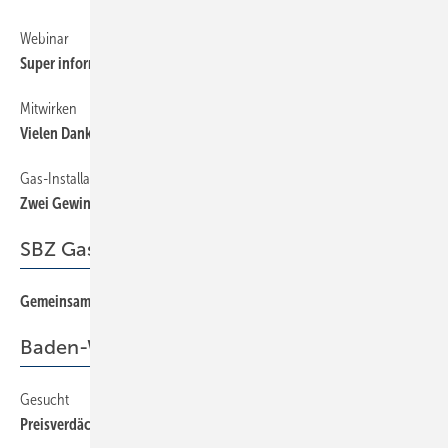
Webinar
14
Super informativ und kurzweilig
Mitwirken
14
Vielen Dank für ­ Ihre Leserbriefe
Gas-Installation
14
Zwei Gewindegänge reichen — oder was?
SBZ Gastkommentar
Gemeinsam stark!
3
Baden-Württemberg
Gesucht
38
Preisverdächtige Abschlussarbeiten