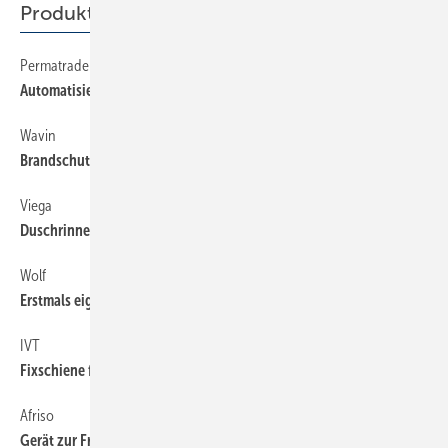
Produkte
Permatrade
79
Automatisierter Rückspülfilter
Wavin
79
Brandschutz­manschette für universellen Einsatz
Viega
79
Duschrinne für das Objektgeschäft
Wolf
79
Erstmals eigene Wärmepumpenserie
IVT
79
Fixschiene für Flächen­heizungsrohre
Afriso
79
Gerät zur Frisch­wasser­nach­speisung