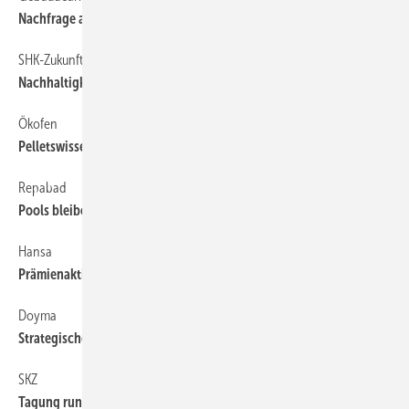
Nachfrage auch im Ausland gesunken
SHK-Zukunftsgespräch
6
Nachhaltigkeit als Schlüssel zum Erfolg
Ökofen
6
Pelletswissen nach Maß
Repabad
6
Pools bleiben „made in Germany“
Hansa
6
Prämienaktion zum Pinto-Verkaufsstart
Doyma
6
Strategische Partnerschaft mit HKD
SKZ
6
Tagung rund ums Rohr