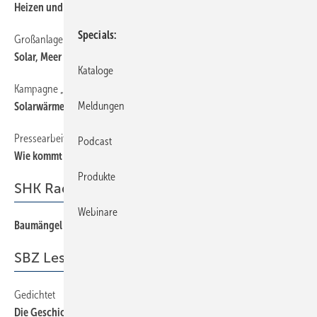
Heizen und Kühlen zu 100 % erneuerbar
Specials
Großanlagen in Hotellerie und Gastronomie
36
Solar, Meer und Strand
Kataloge
Kampagne „Solar — so heizt man heute“ startet
22
Meldungen
Solarwärme für Mehrfamilienhäuser
Pressearbeit zur „Woche der Sonne“
28
Podcast
Wie kommt Handwerk in die lokalen Medien?
Produkte
SHK Radar
Webinare
Baumängel im Kanzleramt
98
SBZ Leserforum
Gedichtet
14
Die Geschichte von der Mütze