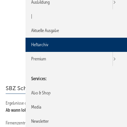
Ausbildung
|
Aktuelle Ausgabe
Heftarchiv
Premium
Services
SBZ Schwerpunkt
Abo & Shop
Ergebnisse des Online-Rechners
22
Media
Ab wann lohnt sich die Solaranlage?
Newsletter
Firmenzentrale als Aushängeschild für Solartechnik
32