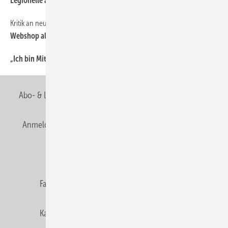
Legionelle als Wappentier?
Kritik an neuer Bestellmöglichkeit
38
Webshop als Schmalspurlösung
„Ich bin Mitglied der Berufsorganisation, weil...
38
Abo- & Leserservice
AGB
Alle Inhalte chronologisch
Anmelden
Anmeldung & Registrierung
Newsletter
Datenschutz
E-Paper
Editor's choice
Fachbeiträge
Gentner Verlag
Impressum
Karriere bei Gentner
Team
Mediaservice