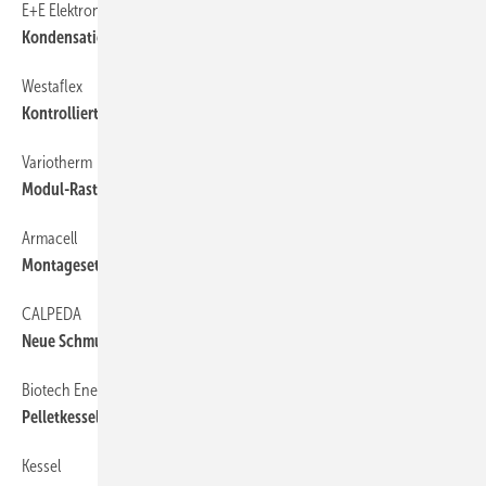
E+E Elektronik
79
Kondensationswächter für Kühldecken
Westaflex
79
Kontrollierte Lüftung im Altbau
Variotherm
79
Modul-Rasterdecke heizt und kühlt
Armacell
79
Montageset für Wärmepumpen
CALPEDA
79
Neue Schmutzwasser­pumpen-Generation
Biotech Energietechnik
79
Pelletkessel mit niedrigen Emissionen
Kessel
79