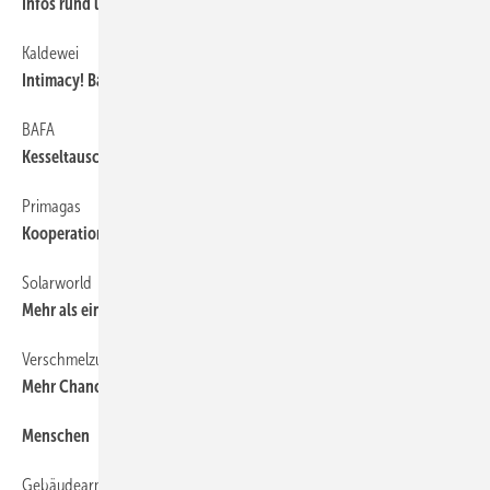
Infos rund um EnEV und Fördermittel
Kaldewei
6
Intimacy! Baden in der Kunst
BAFA
6
Kesseltauschbonus verlängert
Primagas
6
Kooperationen mit Senertec und Kübler
Solarworld
6
Mehr als eine Milliarde Umsatz
Verschmelzung
6
Mehr Chancen, mehr Konkurrenz
Menschen
6
Gebäudearmaturen
6