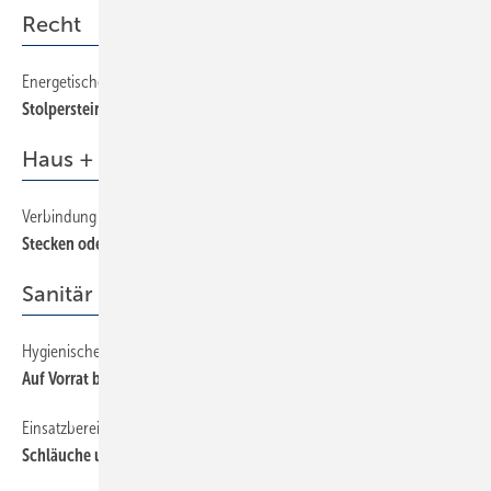
Recht
Energetische Gebäudesanierung (EGS)
90
Stolpersteine bei der Auftragsabwicklung
Haus + Gebäudetechnik
Verbindung diverser Rohrleitungssegmente.
52
Stecken oder pressen?
Sanitär
Hygienischer Oberflächenschutz im Trinkwasserrohrnetz
54
Auf Vorrat bauen birgt vielerlei Risiken
Einsatzbereiche in Trinkwasser-Installationen
46
Schläuche und Schlauchleitungen