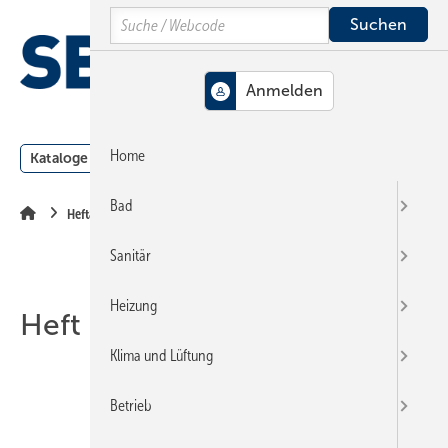
Springe
Springe
Springe
Search
auf
auf
auf
Hauptinhalt
Hauptmenü
SiteSearch
MENÜ
Home
Kataloge
Meldungen
Podcast
Produkte
Webin
Bad
Heftarchiv
Sanitär
Heizung
Heft 07-2010
Klima und Lüftung
Betrieb