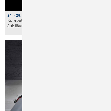
24. - 28. November 2025, online
Kompetenzwoche Haus­tech­nik (KWHT) fei­ert
Ju­bi­lä­um