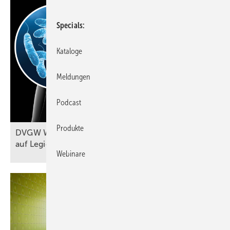
Specials
Kataloge
Meldungen
Podcast
Produkte
DVGW W 551-1 (A): Probennahmen
auf Legionellen im
Fokus
Webinare