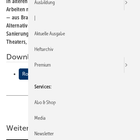
In älteren und vor allem öffentlichen Gebäuden ist das
Ausbildung
Arbeiten mit offener Flamme — wie Löten und Schweißen
— aus Brandschutzgründen oft nicht gestattet. Als
|
Alternative bietet sich das Verpressen an. So auch bei der
Sanierung der haustechnischen Anlagen des Duisburger
Aktuelle Ausgabe
Theaters, von der wir im Folgenden berichten.
Heftarchiv
Downloads:
Premium
Rohrleitungen “kalt“ erneuert
Services
Abo & Shop
Teilen
Link kopieren
Media
Weitere Inhalte
Newsletter