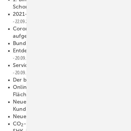
Schornsteine abgesegnet
22.09.2021
2021-07: 0,8 % weniger Baugenehmigungen
22.09.2021
Corona-RLT-Richtlinie erweitert und Budget
aufgestockt
21.09.2021
Bundestagswahl-Spezial
21.09.2021
Entdecken Sie die TECE Spültechnik!
20.09.2021
Anzeige
Servicemobil für Presswerkzeuge
20.09.2021
Der bestellte Handwerker
19.09.2021
Online-Seminarprogramm: Schwerpunkt
Flächenheizung und -kühlung
18.09.2021
Neue Website für verbesserten
Kundenservice
17.09.2021
Neues E-Service-Portal
17.09.2021
CO
-Fußabdruck reduzieren: So wird die
2
SHK-Branche klimaneutral