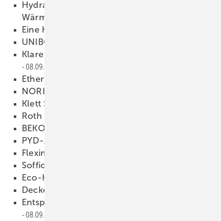
Hydraulikmodul zur Ergänzung der
Wärmepumpe
08.09.2021
Eine historische Kombination
08.09.2021
UNIBOX
08.09.2021
Klare Linie in Neubau und Bestand
08.09.2021
Etherma Fußbodenheizung
08.09.2021
NORIT
08.09.2021
Klett Silent
08.09.2021
Roth Floorfix
08.09.2021
BEKOTEC-THERM
08.09.2021
PYD-ALU TOPMODUL
08.09.2021
Fleximo
08.09.2021
Soffio Wandheizelemente
08.09.2021
Eco-Konvektoren
08.09.2021
Deckenstrahlplatten ZFP
08.09.2021
Entspannt bleiben bei schwierigen Kunden
08.09.2021