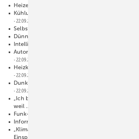
Heizen und kühlen mit Lehm
22.09.2021
Kühlung wird wichtig im Wohnbau
22.09.2021
Selbstklebende Heizmatte
22.09.2021
Dünnes Elektro-Heizvlies
22.09.2021
Intelligenter Regelantrieb
22.09.2021
Automatischer hydraulischer Abgleich
22.09.2021
Heizkreisverteiler mit Steckverbindung
22.09.2021
Dunkelstrahler zur Hallenbeheizung
22.09.2021
„Ich bin Mitglied der Berufsorganisation,
weil …
22.09.2021
Funk-Einzelraumregelung
22.09.2021
Informationen per Download
22.09.2021
„Klimaschutz: Anlagenwartung bietet
Einsparpotenzial“
22.09.2021