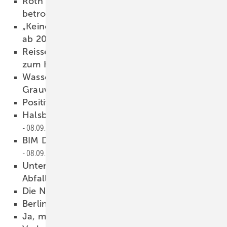
Roth unterstützt stark vom Hochwasser
betroffene Haushalte
10.09.2021
„Keine neuen Öl- und Gas-Heizungen mehr
ab 2024“
09.09.2021
Reisser: Emissionsfrei auf dem Lastenfahrrad
zum Kunden
09.09.2021
Wasserrecycling: Regenwasser und
Grauwassernutzung
08.09.2021
Positive Preisentwicklung
08.09.2021
Halsbrecherische Preispolitik bei Amazon
08.09.2021
BIM Daten für die integrale ­Planung
08.09.2021
Unterstützung für die Vision „eine Welt ohne
Abfall”.
08.09.2021
Die Nummer für heiße Themen
08.09.2021
Berlin, Berlin, fahrt nach Berlin!
08.09.2021
Ja, mir san mit‘m Radl da
08.09.2021