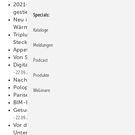
2021-08: Erzeugerpreise um 12,0 %
gestiegen
24.09.2021
Specials
Neu im Ifeu-Podcast: Was jetzt für die
Wärmewende passieren muss
24.09.2021
Kataloge
Triplus, die Evolution der Abflusssysteme mit
Steckverbindung
23.09.2021
Anzeige
Meldungen
Appell an die Politik!
22.09.2021
Von Steinen und Brücken
22.09.2021
Podcast
Digitaler Zugang für Unternehmen
22.09.2021
Produkte
Nachfolge geregelt
22.09.2021
Poloplast
22.09.2021
Webinare
Pariser Abkommen verpflichtet
22.09.2021
BIM-Portal online
22.09.2021
Gesunde Luft ist wichtiger denn je!
22.09.2021
Vor der IFH, für den Messebesuch, für den
Unternehmenserfolg
22.09.2021