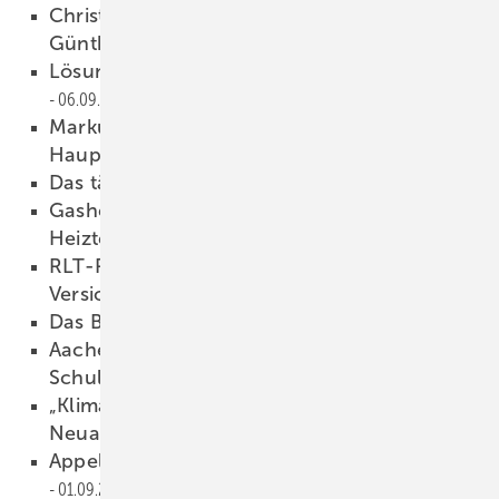
Christoph Brauneis wird Nachfolger von
Günther Mertz
06.09.2021
Lösungsangebot zur Heizungsbefüllung
06.09.2021
Markus Staudt ist neuer BDH-
Hauptgeschäftsführer
06.09.2021
Das tägliche Butterbrot
05.09.2021
Gasheizungen sind die beliebteste
Heiztechnologie
04.09.2021
RLT-Richtlinie 01 in einer aktualisierten
Version veröffentlicht
03.09.2021
Das BVF Gütesiegel
03.09.2021
Aachener Tag: Luftqualität & nachhaltige
Schullüftung
02.09.2021
„Klimakälte heute“ in aktualisierter
Neuauflage
02.09.2021
Appell der Sanitärwirtschaft an die Politik
01.09.2021