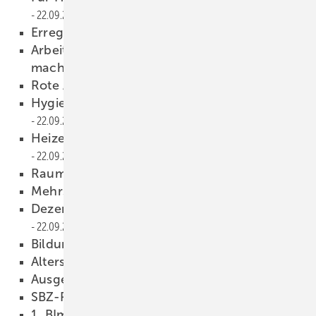
22.09.2021
Erreger müssen draußen bleiben
22.09.2021
Arbeitsstätten sicher und flexibel nutzbar
machen
22.09.2021
Rote Ampel bei schlechter Luft
22.09.2021
Hygienisch reinigen – aber richtig!
22.09.2021
Heizen, Kühlen und Warmwasser
22.09.2021
Raumluftqualität überwachen
22.09.2021
Mehrstufig gefilterte Raumluft
22.09.2021
Dezentrales Lüftungsgerät für Schulen
22.09.2021
Bildungsstätten dezentral lüften
22.09.2021
Altersgerechtes Wohnen
22.09.2021
Ausgetrickst
22.09.2021
SBZ-Rätsel
22.09.2021
1. BImSchV: Neue Vorschriften für