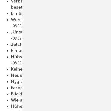
Verbandsspitze der Heizungsindustrie neu
besetzt
08.09.2021
Ein Bund fürs Leben
08.09.2021
Wenig Raum, dennoch viel Platz
08.09.2021
„Unsere Tankstelle ist auf dem Dach“
08.09.2021
Jetzt auch ein Dusch-WC
08.09.2021
Einfach vor die Wand gesetzt
08.09.2021
Hübsch anzusehen, sicher abgedichtet
08.09.2021
Keine Gefahr erkannt
08.09.2021
Neue Wannen
08.09.2021
Hygiene im Fokus
08.09.2021
Farbpalette erweitert
08.09.2021
Blickfang in schwarz-matt
08.09.2021
Wie aus einem Guss
08.09.2021
Höhe jederzeit einstellbar
08.09.2021