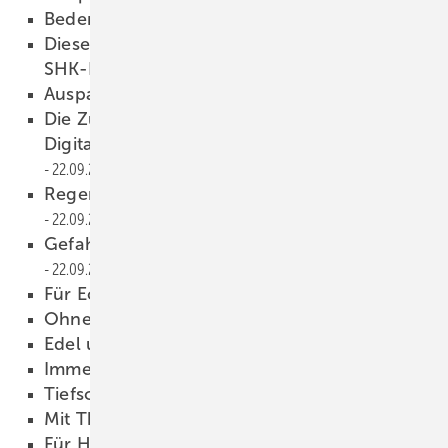
Bedenkenlos zugreifen
22.09.2021
Diese Unternehmen stehen für Qualität im
SHK-Handwerk:
22.09.2021
Auspacken und einbauen !
22.09.2021
Die Zukunft im Blick: Chancen von
Digitalisierung und Klimaschutz nutzen
22.09.2021
Regenwasser dezentral versickern
22.09.2021
Gefahr erkannt, Gefahr gebannt
22.09.2021
Für Ecken und Kanten
22.09.2021
Ohne paralleles Lüftungsrohr
22.09.2021
Edel und funktionell
22.09.2021
Immer auf dem ­Laufenden
22.09.2021
Tiefschwarz und extralang
22.09.2021
Mit Thermoentkoppler
22.09.2021
Für Haupt- und Notentwässerung