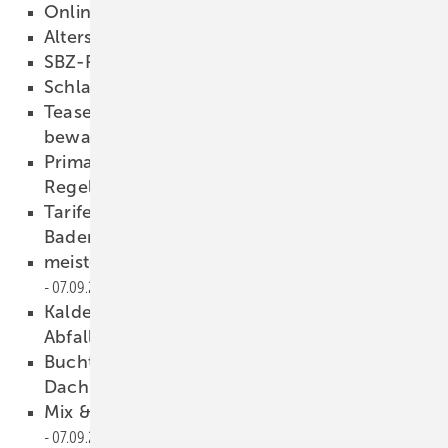
Online Eindruck hinterlassen
08.09.2021
Altersgerechtes Wohnen
08.09.2021
SBZ-Rätsel
08.09.2021
Schlagfertige Faulheit
08.09.2021
Teaser-Clip: Bei nervigen Kunden Ruhe
bewahren!
08.09.2021
Primagas: Schulungen zur Technischen
Regel Flüssiggas
08.09.2021
Tariferhöhung für die TGA-Branche in
Baden-Württemberg
08.09.2021
meisterwerke-Ausgabe 1-2021 steht online
07.09.2021
Kaldewei unterstützt Vision „eine Welt ohne
Abfall“
07.09.2021
Buchtipp: Unsere Tankstelle ist auf dem
Dach!
07.09.2021
Mix & match – Badgestaltung mit SPRINZ
07.09.2021
Anzeige