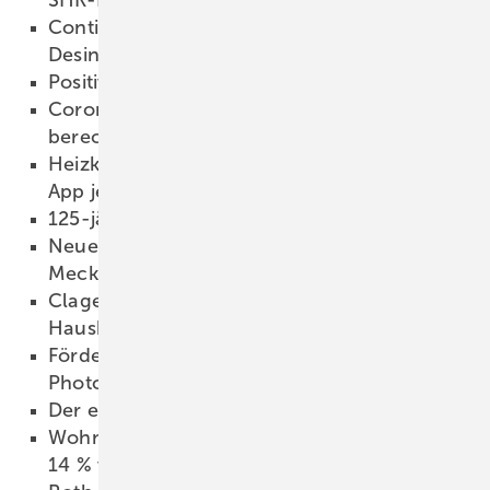
16.09.2021
Conti+ spendet mehr als 2.000 Liter
Desinfektionsmittel
16.09.2021
Positive Bilanz zur VIEW 2021
16.09.2021
Corona-Infektionsrisiko einfacher
berechnen
15.09.2021
Heizkosten und Energieverbrauch mit Tado-
App jederzeit einsehen
15.09.2021
125-jähriges Jubiläum von Alape
14.09.2021
Neuer Vorstand beim Fachverband SHK
Mecklenburg-Vorpommern
14.09.2021
Clage: Neuer Warmwasser-Guide für den
Hausbau
13.09.2021
Förderdeckel und Auktionspflicht bremsen
Photovoltaik-Zubau
13.09.2021
Der einsame Bierkasten
12.09.2021
Wohnen: CO
-Fußabdruck in 20 Jahren um
2
14 % verkleinert
11.09.2021