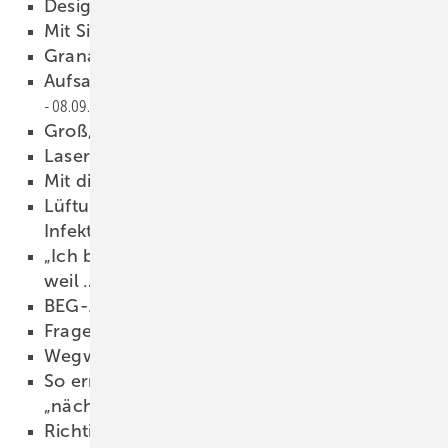
Design und Funktionalität
08.09.2021
Mit Sicherheit
08.09.2021
Granat-stark
08.09.2021
Aufsatzwaschtische in neuen Farben
08.09.2021
Groß, rund und schwarz
08.09.2021
Laserscharfes Design
08.09.2021
Mit digitaler Verbrauchsanzeige
08.09.2021
Lüftungstechnik: Wirkungsvoller
Infektionsschutz
08.09.2021
„Ich bin Mitglied der Berufsorganisation,
weil …
08.09.2021
BEG-Antrag für Betroffene
08.09.2021
Fragen und Antworten
08.09.2021
Wegweiser in der Krise
08.09.2021
So erreichen SHK-Betriebe digital den
„nächsten Level“
08.09.2021
Richtig rein und raus
08.09.2021