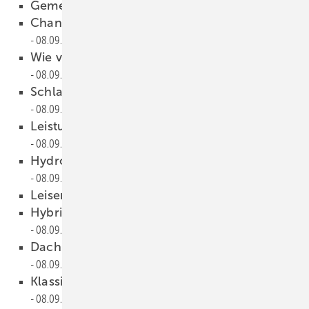
Gemeinsam noch effizienter
08.09.2021
Change-over-Systeme sicher betreiben
08.09.2021
Wie viel Klimaschutz bringt H2-ready?
08.09.2021
Schlanke Warmwasser-Wärmepumpe
08.09.2021
Leistungsstarkes Gas-Brennwertgerät
08.09.2021
Hydrosplit-Luft/Wasser-Wärmepumpe
08.09.2021
Leiser Gas-Brennwertkessel
08.09.2021
Hybridheizung für die Modernisierung
08.09.2021
Dac h- und fachgerecht installiert
08.09.2021
Klassik- und Premium-Wärmepumpen
08.09.2021