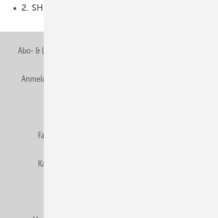
2. SHK-Unternehmertag 2021
01.09.2021
Abo- & Leserservice
AGB
Alle Inhalte chronologisch
Anmelden
Anmeldung & Registrierung
Newsletter
Datenschutz
E-Paper
Editor's choice
Fachbeiträge
Gentner Verlag
Impressum
Karriere bei Gentner
Team
Mediaservice
Mitgliedschaften und Engagement