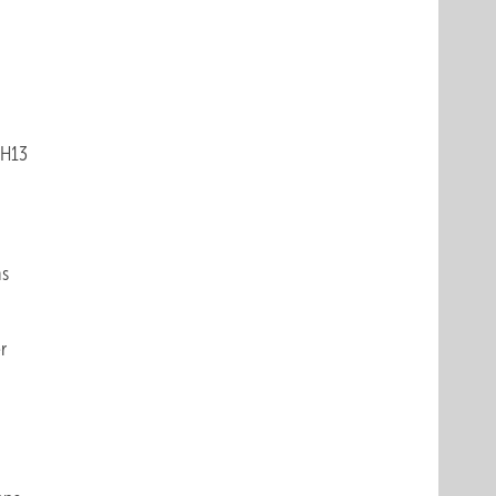
 H13
ns
r