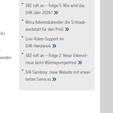
SBZ ruft an – Folge 5: Wie wird das
SHK-Jahr
2026?
Wera Adventskalender: die Schraub­
werk­statt für den
Pro­fi
 bis
Live-Video-Support im
SHK-Handwerk
e
SBZ ruft an – Folge 2: Neue Erkennt­
 werden
nisse beim
Wärme­pumpen­test
SFA Sanibroy: neue Web­site mit erwei­
terten
Services