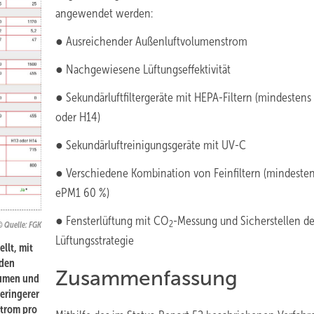
angewendet werden:
● Ausreichender Außenluftvolumenstrom
● Nachgewiesene Lüftungseffektivität
● Sekundärluftfiltergeräte mit HEPA-Filtern (mindestens
oder H14)
● Sekundärluftreinigungsgeräte mit UV-C
● Verschiedene Kombination von Feinfiltern (mindeste
ePM1 60 %)
● Fensterlüftung mit CO
-Messung und Sicherstellen de
2
Quelle: FGK
Lüftungsstrategie
llt, mit
rden
Zusammenfassung
lumen und
geringerer
strom pro