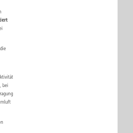
n
iert
ei
 die
tivität
, bei
ragung
Umluft
en