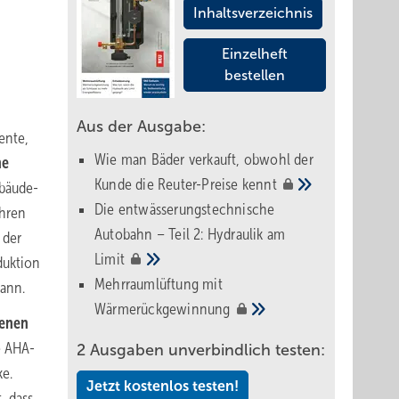
Inhaltsverzeichnis
Einzelheft
bestellen
Aus der Ausgabe:
ente,
Wie man Bäder verkauft, obwohl der
ne
Kunde die Reuter-Preise
kennt
ebäude-
Die entwässerungstechnische
ahren
Autobahn – Teil 2: Hydraulik am
 der
Limit
duktion
Mehrraumlüftung mit
kann.
Wärmerückgewinnung
genen
e AHA-
2 Ausgaben unverbindlich testen:
ke.
Jetzt kostenlos testen!
, dass