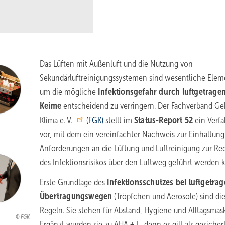
Das Lüften mit Außenluft und die Nutzung von
Sekundärluftreinigungssystemen sind wesentliche Elem
um die mögliche
Infektionsgefahr durch luftgetrage
Keime
entscheidend zu verringern. Der Fachverband G
Klima e. V.
(FGK)
stellt im
Status-Report 52
ein Verf
vor, mit dem ein vereinfachter Nachweis zur Einhaltung
Anforderungen an die Lüftung und Luftreinigung zur Re
des Infektionsrisikos über den Luftweg geführt werden 
Erste Grundlage des
Infektionsschutzes bei luftgetra
Übertragungswegen
(Tröpfchen und Aerosole) sind di
Regeln. Sie stehen für Abstand, Hygiene und Alltagsmas
FGK
Ergänzt wurden sie zu AHA + L, denn es gilt als gesichert