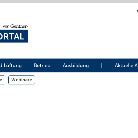
d Lüftung
Betrieb
Ausbildung
|
Aktuelle 
e
Webinare