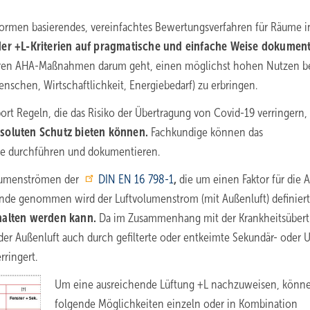
Normen basierendes, vereinfachtes Bewertungsverfahren für Räume i
er +L-Kriterien auf pragmatische und einfache Weise dokument
nderen AHA-Maßnahmen darum geht, einen möglichst hohen Nutzen b
schen, Wirtschaftlichkeit, Energiebedarf) zu erbringen.
port Regeln, die das Risiko der Übertragung von Covid-19 verringern,
oluten Schutz bieten können.
Fachkundige können das
se durchführen und dokumentieren.
olumenströmen
der
DIN EN 16 798-1
,
die um einen Faktor für die Ak
unde genommen wird der Luftvolumenstrom (mit Außenluft) definiert
halten werden kann.
Da im Zusammenhang mit der Krankheitsübert
 der Außenluft auch durch gefilterte oder entkeimte Sekundär- oder 
rringert.
Um eine ausreichende Lüftung +L nachzuweisen, könn
folgende Möglichkeiten einzeln oder in Kombination