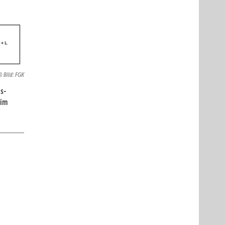
Bild: FGK
s-
 im