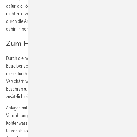
dafür, die Fördermaßnahme auch danach beizubehalten, denn es ist
nicht zu erwarten, dass die wirtschaftliche Belastung für Betreiber
durch die Anschaffung von Anlagen mit alternativen Kältemitteln bis
dahin in nennenswertem Umfang zurückgehen wird.
Zum Hintergrund
Durch die novellierte F-Gase-Verordnung wächst der Druck auf
Betreiber von Kälte- und Klimaanlagen mit fluorierten Kältemitteln,
diese durch Anlagen mit nicht-halogenierten Kältemitteln zu ersetzen.
Verschärft wird diese Situation durch das PFAS-
Beschränkungsvorhaben, durch das die Verwendung von F-Gasen
zusätzlich eingeschränkt werden könnte.
Anlagen mit alternativen Kältemitteln, die weder von der F-Gase-
Verordnung noch vom PFAS-Verbot betroffen sind (Ammoniak,
Kohlenwasserstoffe, Kohlendioxid), sind in vielen Fällen deutlich
teurer als solche mit F-Gasen – ein doppelt so hoher Preis ist keine