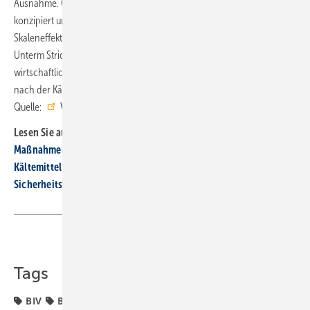
Ausnahme. Gerade bei größeren Kälteanlagen, die individuell
konzipiert und errichtet werden, sind auch keine nennenswerten
Skaleneffekte zu erwarten, die die Investitionskosten senken würden.
Unterm Strich bedeutet das: hohe Kosten für Betreiber in schwierigen
wirtschaftlichen Zeiten, die durch eine Fortsetzung der Förderung
nach der Kälte-Klima-Richtlinie reduziert werden könnten. ■
Quelle:
VDKF
/ ml
Lesen Sie auch:
Maßnahmen gegen illegalen Kältemittelhandel gefordert
Kältemittel in Wärmepumpen: Gefährdungspotenziale und
Sicherheitsmaßnahmen
Teilen
Link kopieren
Tags
BIV
BTGA
FGK
Förderung
Klimaschutzziele