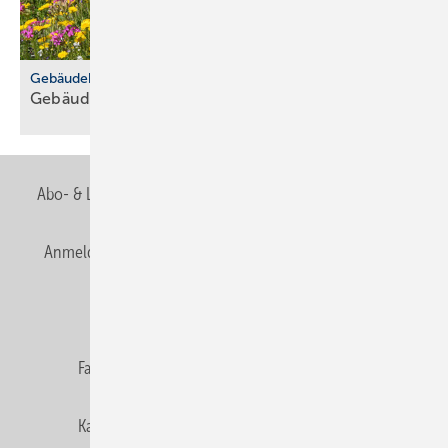
Gebäudehülle
Gebäude­be­grü­nung trotzt
Ex­trem­wet­ter
Abo- & Leserservice
AGB
Alle Inhalte chronologisch
Anmelden
Anmeldung & Registrierung
Newsletter
Datenschutz
E-Paper
Editor's choice
Fachbeiträge
Gentner Verlag
Impressum
Karriere bei Gentner
Team
Mediaservice