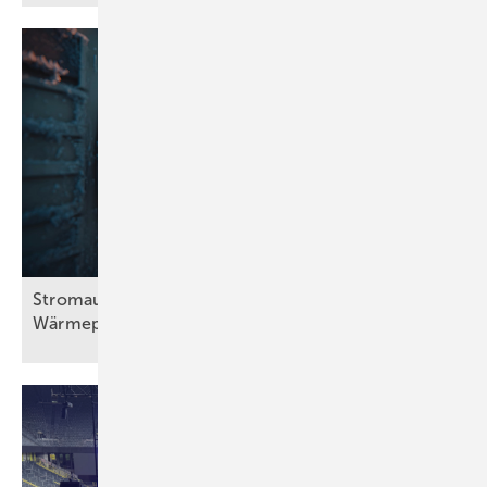
Stromausfall bei Frost: Wie viel halten
Wärmepumpen
aus?