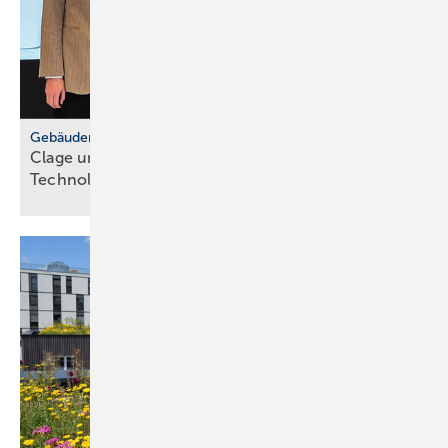
Gebäudemodernisierungsgesetz
Clage und Grüne MdB for­dern
Tech­no­lo­gie­of­fen­heit