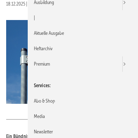
Ausbildung
18.12.2025
|
Druckvorschau
|
Aktuelle Ausgabe
Heftarchiv
Premium
Services
Abo & Shop
Daniel Ernst - stock.adobe.com
Media
Newsletter
Ein Bündnis plädiert dafür, die Förde­rung nach der Kälte-Klima-