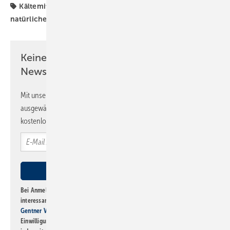
Kältemittel
RLT-Herstellerverband
VDKF
natürliche Kältemittel
Keine Zeit? Kein Problem mit dem SBZ
Newsletter!
Mit unserem Newsletter erhalten Sie regelmäßig von uns
ausgewählte Informationen und Neuigkeiten, gebündelt und
kostenlos direkt ins Postfach.
Bei Anmeldung zu diesem Newsletter bin ich damit einverstanden, über
interessante Verlags- und Online-Angebote
der Marken der Alfons W.
Gentner Verlag GmbH & Co. KG
informiert zu werden. Diese
Einwilligung kann ich jederzeit widerrufen und eine Abmeldung ist