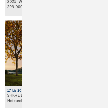
2025: Wärmepumpenabsatz steigt um 55 % auf
299.000
Geräte
17. bis 20. März 2026, Messe Essen
SHK+E Essen 2026: Sanitär-, Wasser-, Luft- und
Heiztechnik