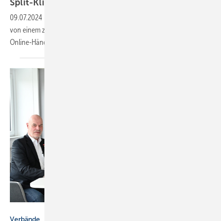
Split-Klimageräte werden oft illegal
verkauft
09.07.2024
-
Split-Klimageräte dürfen nur verkauft werden, wenn sie
von einem zertifizierten Unternehmen eingebaut werden. Besonders
Online-Händler verstoßen häufig gegen das
Gesetz.
ZIV
Verbände