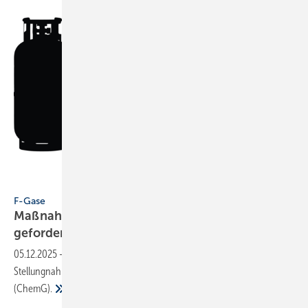
Runa - stock.adobe.com
F-Gase
Maßnahmen gegen illegalen Kältemittelhandel
gefordert
05.12.2025
-
BIV und VDKF äußern sich in einer gemein­samen
Stellung­nahme zum geplanten deut­schen Chemi­ka­lien­ge­setz
(ChemG).