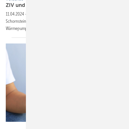
ZIV und BIV Kälte
kooperieren
11.04.2024
-
Ziel ist eine gewerkeübergreifende Zusammenarbeit von
Schornsteinfegern und Kälteanlagenbauern im Bereich
Wärmepumpe.
AREE – stock.adobe.com