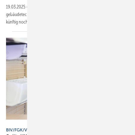
19.03.2025
-
Um die Energiewende voranzubringen, arbeiten die
gebäudetechnischen Klimahandwerke im Rahmen einer Taskforce
künftig noch enger
zusammen.
Serhii - stock.adobe.com
BIV/FGK/VDKF