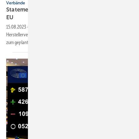
Verbände
Statement zum geplanten PFAS-Verbot in der
EU
15.08.2023
-
BIV, BTGA, Bundesfachschule, FGK, RLT-
Herstellerverband, VDKF und ZVKKW beziehen gemeinsam Stellung
zum geplanten Verbot der
PFAS-Chemikaliengruppe.