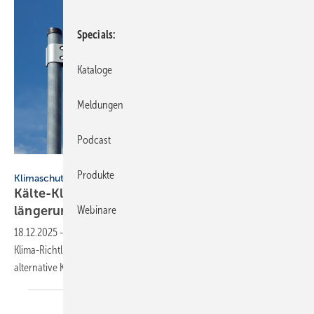
Specials
Kataloge
Meldungen
Podcast
Daniel Ernst - stock.adobe.com
Produkte
Klimaschutzziele
Kälte-Klima-Förderung: Branche for­dert Ver­
län­ge­rung über 2026
hinaus
Webinare
18.12.2025
-
Ein Bündnis plädiert dafür, die Förde­rung nach der Kälte-
Klima-Richt­linie fort­zu­füh­ren, um Anla­gen­be­trei­ber beim Um­stieg auf
alter­na­tive Kälte­mittel zu
unter­stüt­zen.