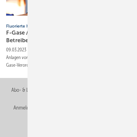
Eakrin – stock.adobe.com
Fluorierte Kältemittel
F-Gase / PFAS-Verbot: Kältebranche will
Betreiber
mobilisieren
09.03.2023
-
Die Kältebranche warnt die Betreiber kältetechnischer
Anlagen vor gravierenden Folgen durch die geplante Novelle der F-
Gase-Verordnung und drohende
PFAS-Verbote.
Abo- & Leserservice
AGB
Alle Inhalte chronologisch
Anmelden
Anmeldung & Registrierung
Newsletter
Datenschutz
E-Paper
Editor's choice