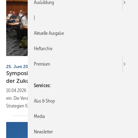
Ausbildung
|
Aktuelle Ausgabe
Heftarchiv
BIV Kälte
Premium
25. Juni 2026, Darmstadt
Symposium: Käl­te­tech­nik prägt „Su­per­markt
der
Zu­kunft“
Services
10.04.2026
-
BIV und VDKF laden zum Supermarkt-Symposium 2026
ein. Die Veranstaltung beleuchtet aktuelle Entwicklungen und
Abo & Shop
Strategien für die Kältetechnik im
Lebensmittel-Einzelhandel.
Media
Newsletter