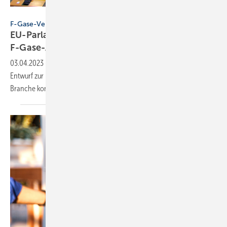
Screenshot / Livestream des EU-Parlaments
F-Gase-Verordnung
EU-Parlament stimmt für beschleunigten
F-Gase-Ausstieg
03.04.2023
-
Am 30. März 2023 hat das EU-Parlament den ENVI-
Entwurf zur Novelle der F-Gase-Verordnung angenommen. Die
Branche konnte eine Entschärfung
erreichen.