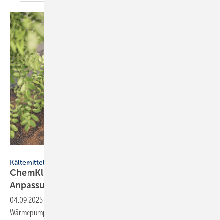
Grispb - stock.adobe.com
Kältemittel
ChemKlimaschutzV: Ver­bän­de for­dern
An­pas­sun­gen
04.09.2025
-
Ein Verbändebündnis der Kälte-, Klima- und
Wärmepumpenbranche hat eine gemeinsame Stellungnahme zum