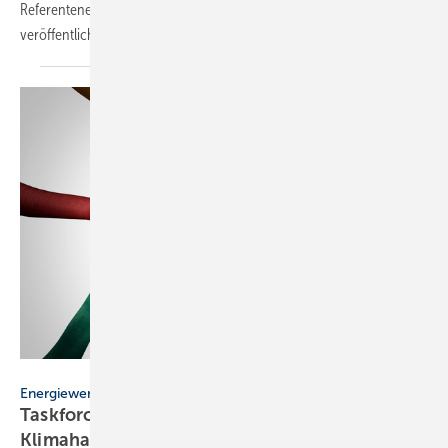
Referentenentwurf der Chemikalien-Klimaschutzverordnung
veröffentlicht.
freshidea - stock.adobe.com
Energiewende
Taskforce Gebäudetechnik für die
Klimahandwerke
gegründet