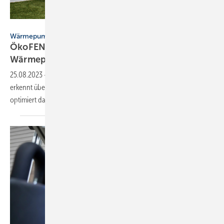
ÖkoFEN
Wärmepumpen-Rollout
ÖkoFEN startet mit Weltneuheit in den
Wärmepumpenmarkt
25.08.2023
-
Die modulierende Wärme­pumpe GreenFOX von ÖkoFEN
erkennt über Echt­zeit­daten, wann Strom günstig und sauber ist und
optimiert damit die
Wärme­erzeugung.