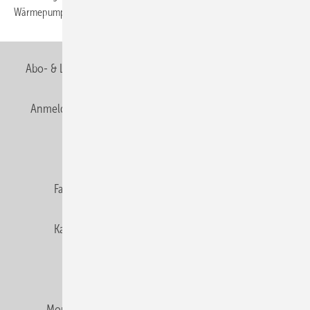
Wärmepumpen bis 2030 erreichen zu
können.
Abo- & Leserservice
AGB
Alle Inhalte chronologisch
Anmelden
Anmeldung & Registrierung
Newsletter
Datenschutz
E-Paper
Editor's choice
Fachbeiträge
Gentner Verlag
Impressum
Karriere bei Gentner
Team
Mediaservice
Mitgliedschaften und Engagement
Montagezeiten Heizung
Montagezeiten Sanitär