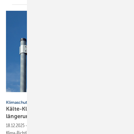
Daniel Ernst - stock.adobe.com
Klimaschutzziele
Kälte-Klima-Förderung: Branche for­dert Ver­
län­ge­rung über 2026
hinaus
18.12.2025
-
Ein Bündnis plädiert dafür, die Förde­rung nach der Kälte-
Klima-Richt­linie fort­zu­füh­ren, um Anla­gen­be­trei­ber beim Um­stieg auf