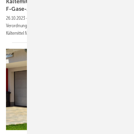
Kältemittel: BDH begrüßt Trilog-Einigung zum
F-Gase-Ausstieg
26.10.2023
-
Der BDH erwartet, dass der Trilog-Einigung zur F-Gase-
Verordnung Investitionen „in eine Zukunft ohne klimaschädliche
Kältemittel für Wärmepumpen“
folgen.
Hermann – stock.adobe.com (Symbolbild)