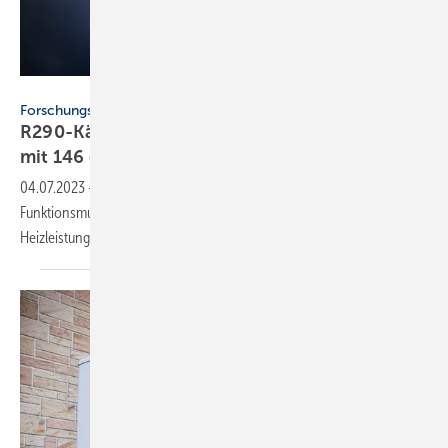
Fraunhofer ISE / Dirk Mahler
Forschungsprojekt
R290-Kältekreis liefert 11,4 kW Heizleistung
mit 146 g
Propan
04.07.2023
-
Das Fraunhofer-Institut ISE hat ein Kältekreis-
Funktionsmuster für eine Sole/Wasser-Wärmepumpe mit 11,4 kW
Heizleistung und 146 g R290 (Propan)
entwickelt.