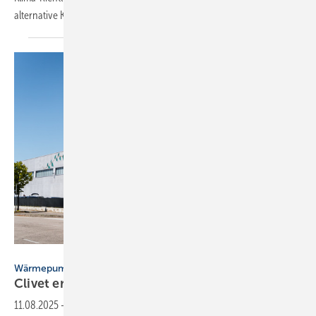
alter­na­tive Kälte­mittel zu
unter­stüt­zen.
Clivet / AF_Photo
Wärmepumpe
Clivet eröffnet For­schungs­zen­trum in
Pa­dua
11.08.2025
-
MBT Climate hat in Padua ein Forschungszentrum für