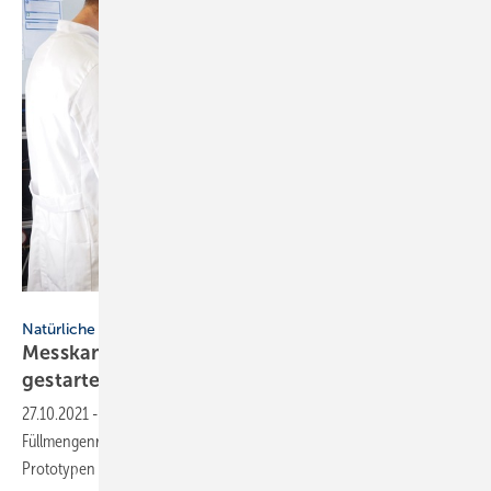
Fraunhofer ISE
Natürliche Kältemittel
Messkampagne für Propan-Wärmepumpen
gestartet
27.10.2021
-
In einer Kreuzevaluation testet das Fraunhofer ISE zur
Füllmengenreduktion von Propan-Wärmepumpen 40 bis 80
Prototypen in verschiedenen
Konstellationen.