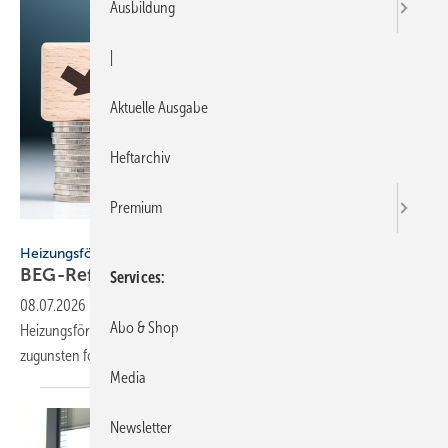
Ausbildung
|
Aktuelle Ausgabe
Heftarchiv
Premium
patpitchaya - stock.adobe.com
Heizungsförderung
BEG-Reform: BWP warnt vor
Kür­zun­gen
Services
08.07.2026
-
Die geplante halbjährliche Absenkung der
Abo & Shop
Heizungsförderung könnte laut BWP Investitionen in Wärmepumpen
zugunsten fossiler Heizungen
verschieben.
Media
Newsletter