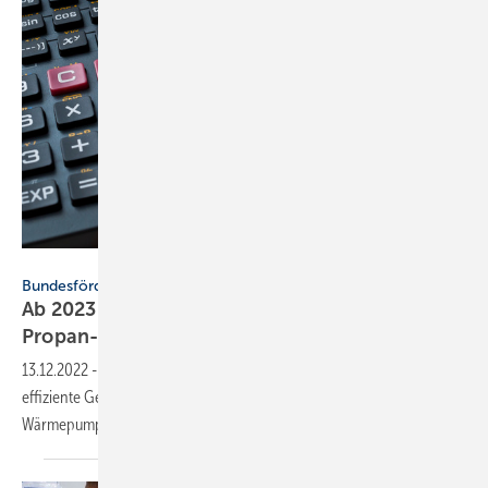
Stockfotos-MG – stock.adobe.com
Bundesförderung für effiziente Gebäude
Ab 2023 Boni für serielles Sanieren und
Propan-Wärmepumpen
13.12.2022
-
Ab 2023 gilt die 2. Reformstufe der Bundesförderung für
effiziente Gebäude. Neu: Boni für serielles Sanieren und
Wärmepumpen mit natürlichem
Kältemittel.