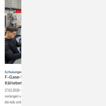
BFS / Thomas Goettemann
Schulungen
F-Gase-Verordnung: Sach­kun­de-Pflich­ten für
Käl­te­be­trie­be
17.02.2026
-
Die neue F-Gase-Verordnung und ChemKlimaschutzV
verlangen verpflichtende Auffrischungsschulungen bis März 2029,
die teils online möglich
sind.