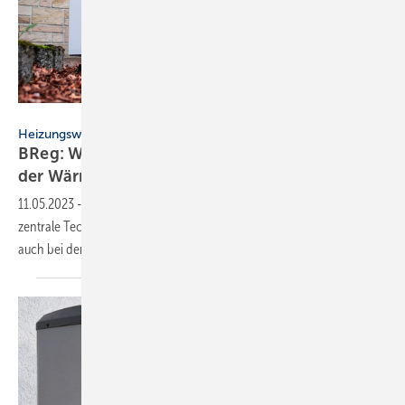
Robert Poorten – stock.adobe.com
Heizungswende
BReg: Wärmepumpe ist zentrale Technologie
der
Wärmewende
11.05.2023
-
Wärmepumpen sind aus Sicht der Bundesregierung eine
zentrale Technologie zur Dekarbonisierung der Wärmeversorgung,
auch bei der kommunalen
Wärmeplanung.