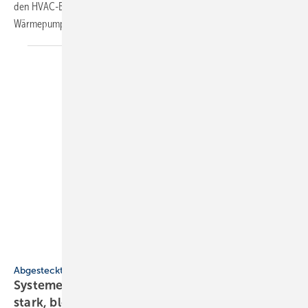
den HVAC-Bereich in Betrieb genommen. Fokus liegt auf
Wärmepumpen und natürlichen
Kältemitteln.
Grünbeck
Abgesteckt
Systeme für SHK-Profis: kon­nek­tiv, leis­tungs­
stark,
blei­frei