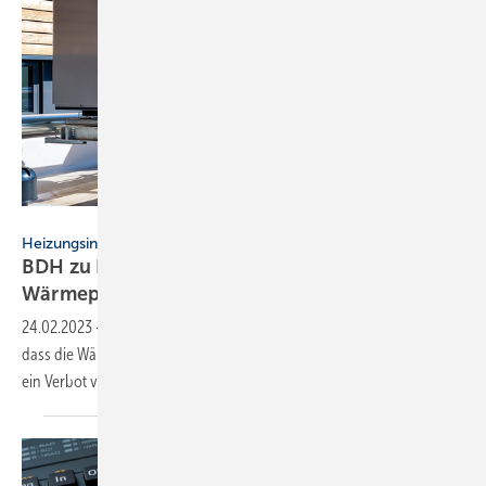
BDH
Heizungsindustrie
BDH zu Bericht über PFAS-Chemikalien in
Wärmepumpen
24.02.2023
-
Der BDH widerspricht einem Bericht von tagesschau.de,
dass die Wärmepumpenhersteller und deren Verbände versuchten,
ein Verbot von F-Gasen zu
verhindern.