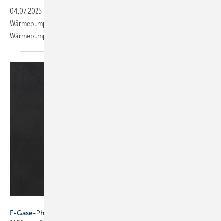
04.07.2025
-
Enthärtungsanlagen mit Cloud-Anbindung, Luft/Wasser-
Wärmepumpe mit R290, Kalkschutz für große Gebäude, Luft/Luft-
Wärmepumpe mit Leckagesensor, bleifreie
Trinkwasserfilter.
Zerbor – stock.adobe.com
F-Gase-Phase-down