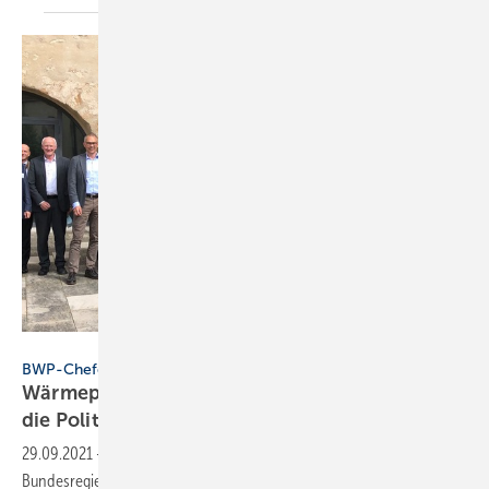
Bundesverband Wärmepumpe
BWP-Chefgespräch 2021
Wärmepumpen-Branche stellt Forderung an
die
Politik
29.09.2021
-
Handwerk und Industrie erwarten von der neuen
Bundesregierung klare Signale, um den Ausbaupfad von 6 Mio.