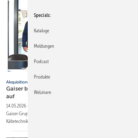
Specials
Kataloge
Meldungen
Podcast
Gaiser
Produkte
Akquisitionen
Gaiser baut MSR- und Käl­te­kom­pe­tenz­zen­trum
Webinare
auf
14.05.2026
-
Mit der Integration der Kelvin ABT GmbH baut die
Gaiser-Gruppe ein neues Kompetenzzentrum für MSR- und
Kältetechnik mit Fokus auf natürliche Kältemittel
auf.