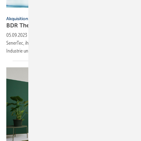
SFIO CRACHO - stock.adobe.com
Akquisition
BDR Thermea übernimmt 25 % von G.I.
Holding
05.09.2023
-
Die Partnerschaft ermöglicht Remeha, Brötje und
SenerTec, ihr Angebot an Heiz- und Kühllösungen für Gewerbe,
Industrie und Mehrfamilienhäuser zu
erweitern.