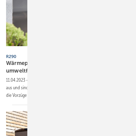
Wolf / Foto: tonimedia.de
R290
Wärmepumpen mit Propan: Effizient,
umweltfreundlich und ohne
PFAS
11.04.2023
-
Mit R290 betriebene Wärmepumpen kommen ohne PFAS
aus und sind im Sinne der F-Gase-Verordnung zukunftsfähig. Das sind
die Vorzüge von Propan als
Kältemittel.