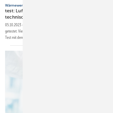
Wärmewende
test: Luft/Wasser-Wärme­pumpen sind
technisch
ausgereift
05.10.2023
-
Die Stiftung Warentest hat Luft/Wasser-Wärme­pumpen
getestet. Vier von sechs der geprüften Wärme­pumpen schnitten im
Test mit dem Qualitäts­urteil „gut“
ab.