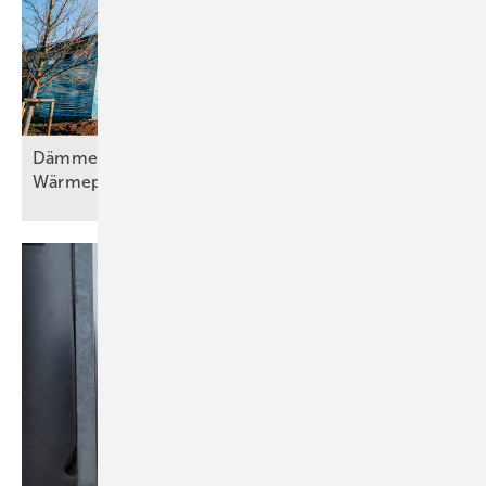
Dämmen, Heizungssanierung und
Wärmepumpentechnologie, Teil
2