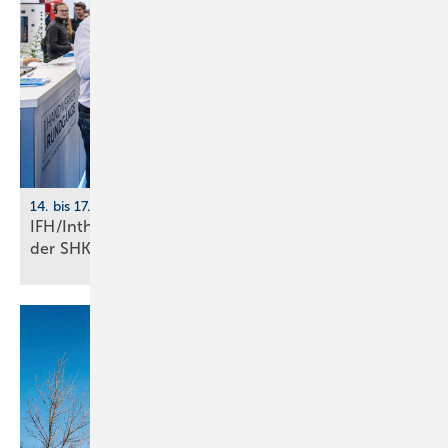
14. bis 17. April 2026, Nürnberg
IFH/Intherm: 400+ Aus­stel­ler zei­gen die Zu­kunft
der
SHK-Branche