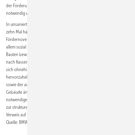
der Förderung ist darum genau das Gegenteil dessen, was gerade
notwendig wäre.“
In unsanierten Gebäuden schlagen die Energiekostensteigerungen
zehn Mal härter zu Buche als in effizienten Gebäuden. Die
Fördernovelle sei darum auch sozialpolitisch ein Rückschlag, da vor
allem sozial schwächere Bevölkerungsgruppen die unsanierten
Bauten bewohnten. Die Regierung mache laut Deneff Förderpolitik
nach Kassenlage, ohne jegliches Gespür für die Auswirkungen auf den
sich ohnehin abkühlenden Markt. Einzig und deutlich positiv
hervorzuheben sei der neue Bonus für die serielle Sanierung. Dieser
sowie der ausgeweitete Bonus zur Sanierung der schlechtesten
Gebäude änderten aber nichts an der Gesamtbewertung. Noll: „Die
notwendige, attraktive Unterstützung von nachhaltigen Investitionen
zur strukturellen Krisenbekämpfung wird absurderweise mit dem
Verweis auf die Schuldenbremse abgelehnt. Ein schwerer Fehler.“■
Quelle: BMWK, Deneff / jv