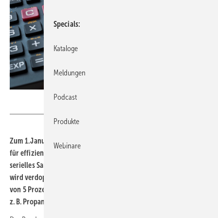
Specials
Kataloge
Meldungen
Podcast
Stockfotos-MG – stock.adobe.com
Produkte
Zum 1. Januar 2023 treten neue Richtlinien der Bundesförderung
Webinare
für effiziente Gebäude (BEG) in Kraft. Ganz neu ist ein Bonus für
serielles Sanieren, der Bonus für Worst Performing Buildings
wird verdoppelt. Bei Wärmepumpen gibt es einen neuen Bonus
von 5 Prozentpunkten für die Nutzung natürlicher Kältemittel,
z. B. Propan (R290).