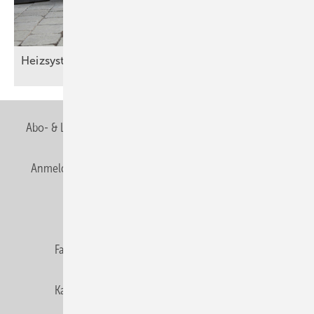
Heizsysteme digital im
Griff.
Abo- & Leserservice
AGB
Alle Inhalte chronologisch
Anmelden
Anmeldung & Registrierung
Newsletter
Datenschutz
E-Paper
Editor's choice
Fachbeiträge
Gentner Verlag
Impressum
Karriere bei Gentner
Team
Mediaservice