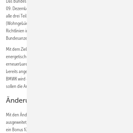
Das Bundesministerium für Wirtschaft und Klimaschutz (BMWK) hat am
09. Dezember 2022 darüber informiert, dass zum 1. Januar 2023 für
alle drei Teilprogramme der Bundesförderung für effiziente Gebäude
(Wohngebäude, Nichtwohngebäude und Einzelmaßnahmen) neue
Richtlinien in Kraft treten, die noch vor dem Jahreswechsel im
Bundesanzeiger veröffentlicht werden.
Mit dem Ziel, dass die BEG möglichst viele Menschen bei der
energetischen Sanierung von Gebäuden und der Nutzung
erneuerbarer Energien unterstützt, hat die Bundesregierung die
bereits angekündigte zweite BEG-Reformstufe beschlossen. Laut
BMWK wird der Zugang zur BEG weiter erleichtert und Förderboni
sollen die Anreize für Sanierungen erhöhen.
Änderungen im Einzelnen
Mit den Änderungen werden Boni gezielt neu eingeführt oder
ausgeweitet, um die Sanierungsförderung weiter anzureizen. So wird
ein Bonus für serielles Sanieren „SerSan-Bonus“ in Höhe von 15