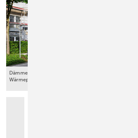
Dämmen, Heizungssanierung und
Wärmepumpentechnologie, Teil
1