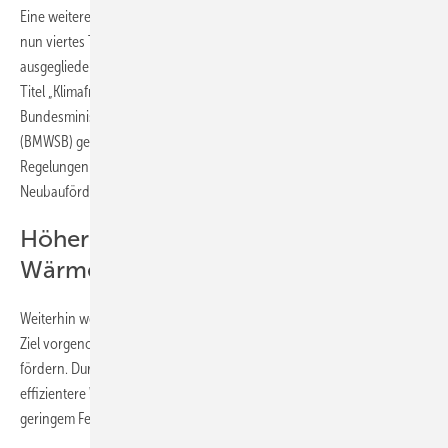
Eine weitere Änderung betrifft die Neubauförderung: Diese wird als
nun viertes Teilprogramm der BEG aus den bisherigen Richtlinien
ausgegliedert und ab März 2023 in einer eigenen Richtlinie unter dem
Titel „Klimafreundlicher Neubau“ unter Federführung des
Bundesministeriums für Wohnen, Stadtentwicklung und Bauwesen
(BMWSB) geregelt. Bis zu diesem Zeitpunkt gelten die bestehenden
Regelungen unter der BEG fort. Damit soll ein nahtloser Übergang der
Neubauförderung gewährleistet werden.
Höhere Anforderungen bei
Wärmeerzeugern
Weiterhin werden mit der Reform technische Anpassungen mit dem
Ziel vorgenommen, besonders hochwertige Heizungsanlagen zu
fördern. Durch die Änderungen werden beispielsweise nur noch
effizientere Wärmepumpen und Biomasse-Heizungen mit besonders
geringem Feinstaubausstoß gefördert.