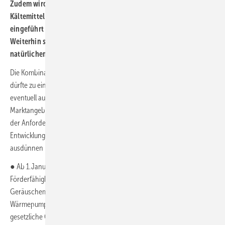
Zudem wird ein Bonus für Wärmepumpen, die ein natürliches
Kältemittel (z. B. Propan R290) nutzen, von fünf Prozentpunkten
eingeführt (nicht kumulierbar mit dem Bonus für Wärmequellen).
Weiterhin sollen ab 1. Januar 2028 nur noch Wärmepumpen mit
natürlichem Kältemittel gefördert werden.
Die Kombination aus Bonusförderung und Förderbeschränkung
dürfte zu einer steilen Entwicklung bei Propan-Wärmepumpen und
eventuell auch schon deutlich vor 2028 zu einer Neuorientierung des
Marktangebots führen, den auch für die nachstehen Verschärfungen
der Anforderungen werden einige Hersteller ohnehin eine
Entwicklungsoffensive starten und / oder ihr bestehendes Programm
ausdünnen müssen.
● Ab 1. Januar 2024 bzw. 1. Januar 2026 erfolgt als Kriterium für die
Förderfähigkeit eine Absenkung der Grenzwerte für
Geräuschemissionen des Außengeräts von Luft/Wasser-
Wärmepumpen (ab 2024 um 5 dB, ab 2026 um 10 dB niedriger als der
gesetzliche Grenzwert).