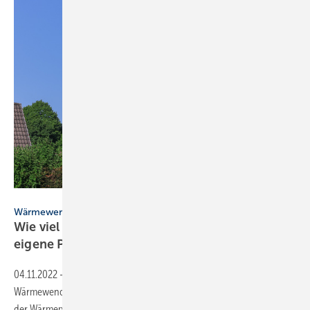
Lars Gieger – stock.adobe.com
Wärmewende
Wie viel vom Wärmepumpenstrom liefert die
eigene
PV-Anlage?
04.11.2022
-
Mit der Wärmepumpe-Photovoltaik-Kombination ist die
Wärmewende vorgezeichnet. Doch welchen Anteil vom Strombedarf
der Wärmepumpe kann Solarstrom
decken?