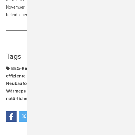
November in Bonn getroffen, um Auswirkungen der im Entwurf
befindlichen neuen F-Gase-Verordnung zu
diskutieren.
Teilen
Link kopieren
Tags
BEG-Reform
BMWK
Bonus
Bundesförderung für
effiziente Gebäude
Deneff
Förderung
Neubauförderung
Propan (R290)
Propan-
Wärmepumpe
Wärmepumpe
Wärmepumpen
natürliche Kältemittel