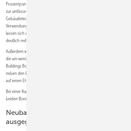
Prozentpunkten eingeführt. Die serielle Sanierung ist eine Methode
zur umfassenden energetischen Sanierung (Gebäudehülle &
Gebäudetechnik) mit hohem Vorfertigungsgrad. Gefördert wird die
Verwendung vorgefertigter Fassaden- bzw. Dachelemente. Damit
lassen sich der handwerkliche Aufwand vor Ort und die Kosten
deutlich reduzieren.
Außerdem wird der bereits im September 2022 eingeführte Bonus für
die am wenigsten energieeffizienten Gebäude, der Worst Performing
Buildings Bonus „WPB-Bonus“, von 5 auf 10 Prozentpunkte erhöht und
neben den EH/EG-40- und EH/EG-55-Stufen auch auf Sanierungen
auf einen EH/EG-70-EE-Standard ausgeweitet.
Bei einer Kumulierung von WPB-Bonus und SerSan-Bonus werden die
beiden Boni in der Summe auf 20 % begrenzt.
Neubauförderung wird ab März 2023
ausgegliedert