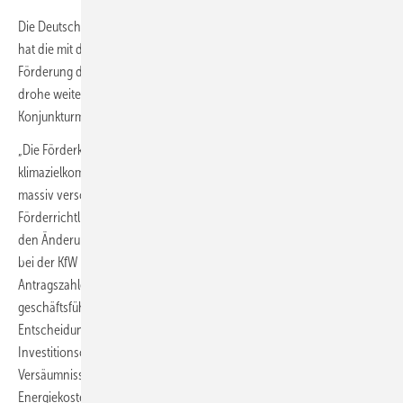
Die Deutsche Unternehmensinitiative Energieeffizienz (
Deneff
)
hat die mit den neuen BEG-Richtlinien verbundenen Folgen für die
Förderung der Gebäudesanierung scharf kritisiert. Die Sanierungsrate
drohe weiter einzubrechen und die Gebäudesanierung als Klima-
Konjunkturmotor abgewürgt zu werden.
„Die Förderkonditionen, besonders für die eigentlich gewünschten
klimazielkompatiblen Vollsanierungen, wurden bereits diesen Sommer
massiv verschlechtert. Bis auf kleine Änderungen schreiben die neuen
Förderrichtlinien zur BEG diese Fehlentscheidung für 2023 fort. Seit
den Änderungen ist die Zahl der Antragstellungen für Vollsanierungen
bei der KfW massiv zurückgegangen, beim BAFA sind die
Antragszahlen auf ‚Vorkriegsniveau‘“, berichtet Christian Noll,
geschäftsführender Vorstand der Deneff. „Das ist die falschmöglichste
Entscheidung zur falschmöglichsten Zeit. Genau jetzt wäre eine
Investitionsoffensive für energiesparende Gebäude gefragt, um die
Versäumnisse der letzten Jahre schnell aufzuholen und die
Energiekosten dauerhaft zu senken. Der Kurs der Bundesregierung bei