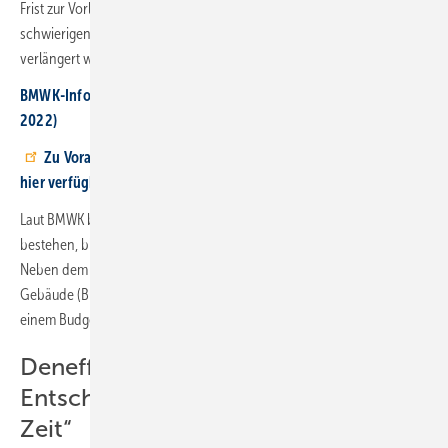
Frist zur Vorlage des Verwendungsnachweises aufgrund der
schwierigen Marktsituation
auf Antrag
auf 66 Monate nach Zusage
verlängert werden kann.
BMWK-Infoblatt zum 2. BEG Reformschritt (Stand: 09. Dezember
2022)
Zu Vorab-Information sind die neuen BEG-Richtlinien bereits
hier verfügbar
Laut BMWK bleibt mit der BEG-Reform das übergeordnete Ziel
bestehen, bis 2045 Klimaneutralität im Gebäudebestand zu erreichen.
Neben dem Ordnungsrecht sei die Bundesförderung für effiziente
Gebäude (BEG) hier ein zentrales politisches Instrument, das mit
einem Budget von 13 Mrd. Euro für 2023 an den Start geht.
Deneff: „Falschmöglichste
Entscheidung zur falschmöglichsten
Zeit“