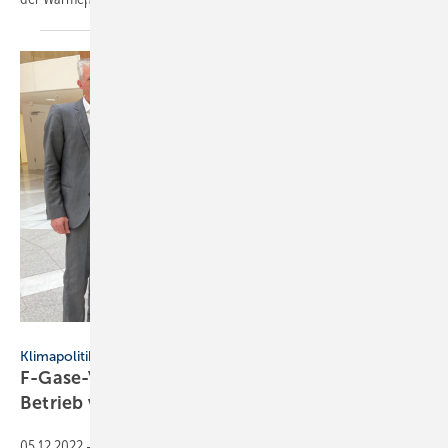
VDKF
Klimapolitik
F-Gase-Verordnung: Novellierung gefährdet
Betrieb von
Bestandsanlagen
05.12.2022
-
Kälteorganisationen und Politiker haben sich im