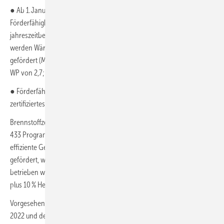
● Ab 1. Januar 2024 erfolgt bei Wärmepumpen als Kriterium für die
Förderfähigkeit eine Steigerung der Anforderung an den
jahreszeitbedingten Raumheizungsnutzungsgrad (ETAs). Zudem
werden Wärmepumpen in dafür ungeeigneten Gebäuden nicht
gefördert (Mindestgrenze einer rechnerischen Jahresarbeitszahl der
WP von 2,7; ab 01. Januar 2024 von 3,0).
● Förderfähige Wärmepumpen müssen ab dem 1. Januar 2025 an ein
zertifiziertes Smart-Meter-Gateway angeschlossen werden können.
Brennstoffzellen-Heizungen (BZH) werden – mit Auslaufen des KfW
433 Programms – ab 1. Januar 2023 in der Bundesförderung für
effiziente Gebäude (BEG) als BEG-Einzelmaßnahme nur noch
gefördert, wenn sie mit grünem Wasserstoff oder mit Biomethan
betrieben werden. Die Förderung beträgt max. 35 % (25 % für BZH, ggf.
plus 10 % Heizungs-Tausch-Bonus).
Vorgesehen ist auch, dass für Anträge, die zwischen dem 1. Januar
2022 und dem 31. Dezember 2024 gestellt wurden oder werden, die