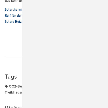
Das könnte Sie interessieren:
Solarthermie: Deckungsanteil im Winter erhöhen
Reif für den Einsatz im Bestand
Solare Heizungsuntertützung: Klassiker mit neuer Ausrichtung
Teilen
Link kopieren
Tags
CO2-Bepreisung
Heizungsmodernisierung
Treibhausgasemissionen
ZVSHK
Zentralverband