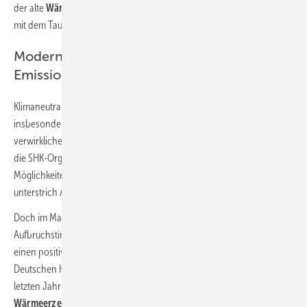
der alte
Wärmeerzeuger
die Umwelt belastet und welche
Einsparung
mit dem Tausch gegen ein neues Heizsystem erzielt werden kann.“
Modernisierungsrate verdoppeln –
CO
-
2
Emissionen deutlich verringern
Klimaneutralität sei heute zum gängigen Begriff geworden, den
insbesondere umweltbewusste Bürger in ihrem
Konsumverhalten
verwirklichen wollen – so auch im Wärmebereich. Darauf müsse sich
die SHK-Organisation einstellen und Perspektiven aufzeigen, welche
Möglichkeiten sich dafür durch
neue Heizsysteme
ergeben können,
unterstrich Andreas Müller.
Doch im Massenmarkt der Heizungsmodernisierung ist eine
Aufbruchstimmung (noch) nicht zu erkennen, die im Klimaschutz
einen positiven Trend beschleunigen würde. Der Bundesverband der
Deutschen Heizungsindustrie weist in seiner aktuellen Statistik in den
letzten Jahren eine
kontinuierliche Steigerung bei den neuen
Wärmeerzeugern
aus. Im Corona-Jahr 2020 konnten sogar 842 000