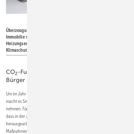
Bild: ZVSHK
Überzeugungsarbeit im Wärmemarkt: Manche Besitzer einer
Immobilie sind aufgeschlossen und begreifen die
Heizungserneuerung als ihre persönliche Investition für den
Klimaschutz.
CO
-Fußabdruck gewinnt auch für die
2
Bürger an Bedeutung
Um im Jahr 2050 eine klimaneutrale Energie­nutzung zu erreichen,
macht es Sinn, die
Maßnahmen zur CO
-Einsparung
in den Fokus zu
2
nehmen. Für die Modernisierung des Wärmemarktes bedeutet dies,
dass in der zukünftigen
Vermarktung der Heizsysteme
deutlich
herausgearbeitet wird, wie Investoren ihr Budget konsequent für
Maßnahmen mit der größten Einsparung einsetzen können.