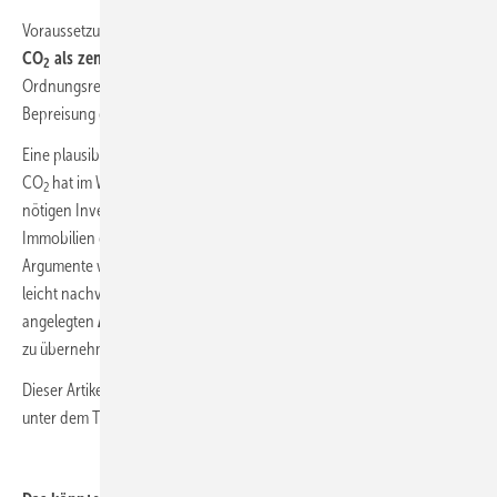
Voraussetzung dafür ist, dass von politischer Seite das Treibhausgas
CO
als zentrale Leitgröße in der Klimaschutzpolitik
und im
2
Ordnungsrecht für Gebäude bestimmt wird. Die in Stufen festgelegte
Bepreisung geht bereits in diese Richtung.
Eine plausible
Informationspolitik
für den Bürger mit der Leitgröße
CO
hat im Wärmemarkt besondere Bedeutung. Denn hier müssen die
2
nötigen Investitionen zu einem Großteil von den Eigentümern der
Immobilien getragen werden. Dafür sind starke und überzeugende
Argumente wichtig. Die Leitgröße der Einsparung ist für den Bürger
leicht nachvollziehbar und bietet sich dazu an, in einer breit
angelegten
Aufklärungsarbeit für den Klimaschutz
die Hauptrolle
zu über­nehmen.
Dieser Artikel erschien zuerst in der Heftausgabe 03-2021 der SBZ
unter dem Titel „CO
-Preis: Bürger gefordert “.
2