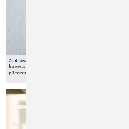
Zentralverband
Innovationsdialog „Barrierefreie und
pflegegerechte
Badgestaltung“