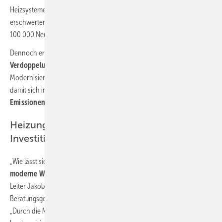
Heizsysteme errichtet werden. Das bedeutet, dass trotz der
erschwerten Arbeitsbedingungen durch die Pandemie zusätzlich etwa
100 000 Neuanlagen mehr als im Vorjahr installiert wurden.
Dennoch erreichen diese Anstrengungen nicht die
angestrebte
Verdoppelung
der in jedem Jahr üblicherweise anfallenden
Modernisierungsrate. Das aber wird als Voraussetzung eingeschätzt,
damit sich im Wärmesektor eine deutliche
Verringerung von CO
-
2
Emissionen
zeigen könnte.
Heizungserneuerung ist persönliche
Investition in die Zukunft
„Wie lässt sich das Interesse beim Verbraucher anstacheln, um eine
moderne Wärmetechnik verkaufen
zu können?“, thematisierte Bufa-
Leiter Jakob Köllisch eine entscheidende Phase im
Beratungsgespräch. Er verwies auch gleich auf eine Problematik:
„Durch die Modernisierung kann die Anlagentechnik durchaus