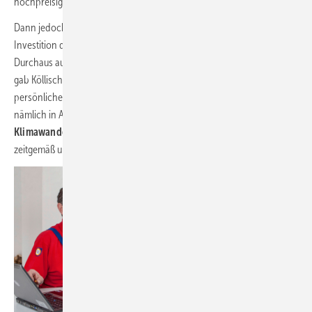
hochpreisig sein.“
Dann jedoch könnte ein weiterer Faktor Gewicht bekommen, der eine
Investition dennoch für den Kunden erstrebenswert machen würde.
Durchaus aufgeschlossen wäre mancher Besitzer einer Immobilie,
gab Köllisch zu bedenken, wenn er die Heizungserneuerung als seine
persönliche Investition in die Zukunft deuten würde. Dies würde
nämlich in Anbetracht des
immer deutlicher spürbaren
Klimawandels
inzwischen als
zeitgemäß und damit auch als „hip“ angesehen.