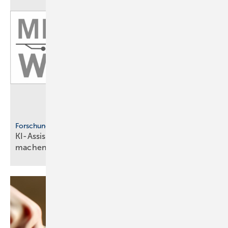
Forschungsprojekt
KI-Assistenz soll Hei­zungs­war­tung ef­fi­zi­en­ter
ma­chen