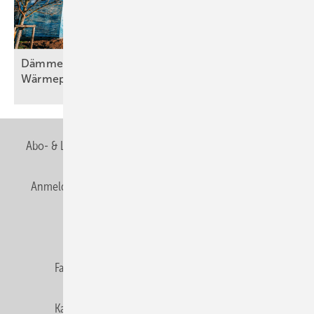
Dämmen, Heizungssanierung und
Wärmepumpentechnologie, Teil
2
Abo- & Leserservice
AGB
Alle Inhalte chronologisch
Anmelden
Anmeldung & Registrierung
Newsletter
Datenschutz
E-Paper
Editor's choice
Fachbeiträge
Gentner Verlag
Impressum
Karriere bei Gentner
Team
Mediaservice