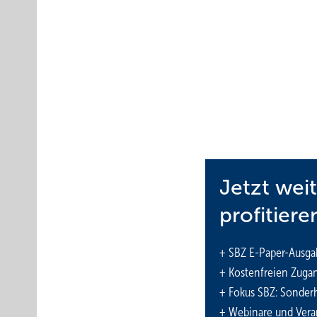
Inhalt
Werden Wärmepumpen zukünftig noch besser 
Jetzt wei
Sind Hybridanlagen in Bestandsgebäuden vorte
Warum könnte man eine Hybridanlage in Betra
profitiere
Wirtschaftliche Perspektive auf Hybridanlagen
+ SBZ E-Paper-Ausga
Info
+ Kostenfreien Zuga
Artikelserie: Wärmepumpen im Bestand
+ Fokus SBZ: Sonderh
Autor
+ Webinare und Vera