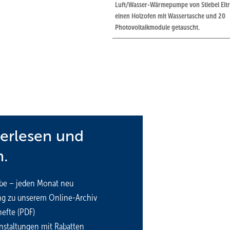
Luft/Wasser-Wärmepumpe von Stiebel Eltr
einen Holz­ofen mit Wassertasche und 20
Photovoltaikmodule getauscht.
für Bestandsgebäude geeignet sein?
terlesen und
ilhaft?
cht ziehen?
n.
be – jeden Monat neu
ng zu unserem Online-Archiv
efte (PDF)
nstaltungen mit Rabatten