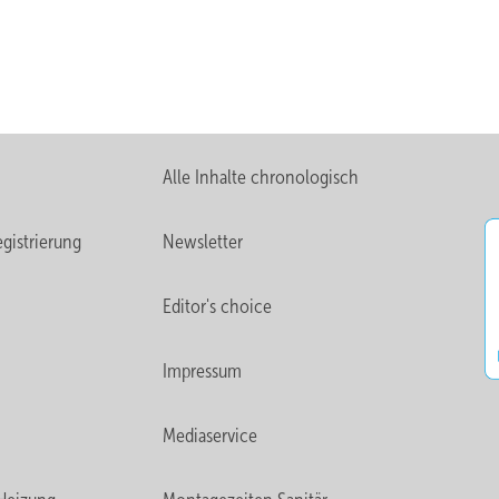
Alle Inhalte chronologisch
gistrierung
Newsletter
Editor's choice
Bild: Fra
Impressum
n Weiterentwicklung von Wärmepumpen.
Mediaservice
öglich, so effizient wie nötig“ handelt es sich um eine Massenmark
ffizienz gekennzeichnet, dafür aber preislich attraktiv.