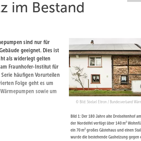
tz im Bestand
mepumpen sind nur für
Gebäude geeignet. Dies ist
cht als widerlegt gelten
am Fraunhofer-Institut für
 Serie häufigen Vorurteilen
ierten Folge geht es um
er Wärmepumpen sowie um
Bild: Stiebel Eltron / Bundesverband W
Bild 1: Der 180 Jahre alte Dreiseitenhof a
der Nordeifel verfügt über 140 m² Wohnfl
ein 70 m² großes Gästehaus und einen Stall
wurde die bestehende Gasheizung gegen 