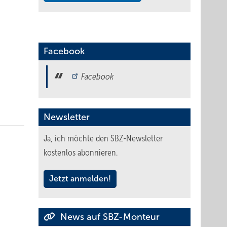
Facebook
tuell
Facebook
gischen
n
Newsletter
e
Ja, ich möchte den SBZ-Newsletter
kostenlos abonnieren.
 den
erung
Jetzt anmelden!
nkt der
(COP-
News auf SBZ-Monteur