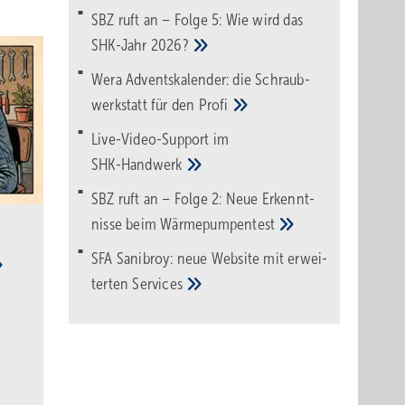
SBZ ruft an – Folge 5: Wie wird das
sind.
SHK-Jahr
2026?
te daher
ung
Wera Adventskalender: die Schraub­
werk­statt für den
Pro­fi
Live-Video-Support im
SHK-Handwerk
SBZ ruft an – Folge 2: Neue Erkennt­
nisse beim
Wärme­pumpen­test
SFA Sanibroy: neue Web­site mit erwei­
terten
Services
erte in
“ auch
rät