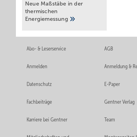
Neue Maßstäbe in der
thermischen
Energiemessung
Abo- & Leserservice
AGB
Anmelden
Anmeldung & Re
Datenschutz
E-Paper
Fachbeiträge
Gentner Verlag
Bild 2: Die vier möglichen Grundrichtungen der technische
Karriere bei Gentner
Team
Beim ersten Entwicklungsziel „so günstig wie m
taugliche Variante. Sie ist nicht durch die höchste E