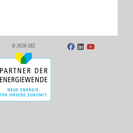
© 2026 SBZ
unhofer ISE
t-