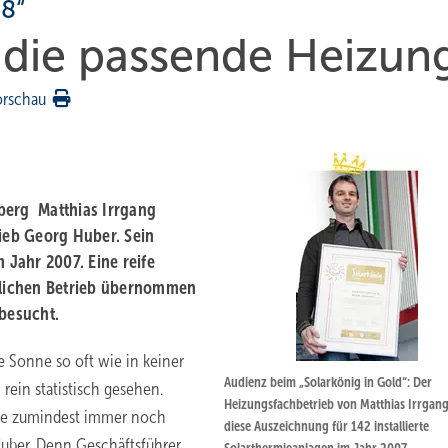
8“
 die passende Heizun
orschau
erg ­ Matthias Irrgang
rieb Georg Huber. Sein
Jahr 2007. Eine ­reife
erlichen Betrieb übernommen
 besucht.
e Sonne so oft wie in keiner
Audienz beim „Solarkönig in Gold“: Der
ein statistisch gesehen.
Heizungsfachbetrieb von Matthias Irrgang 
sie zumindest immer noch
diese Auszeichnung für 142 installierte
uber. Denn Geschäftsführer