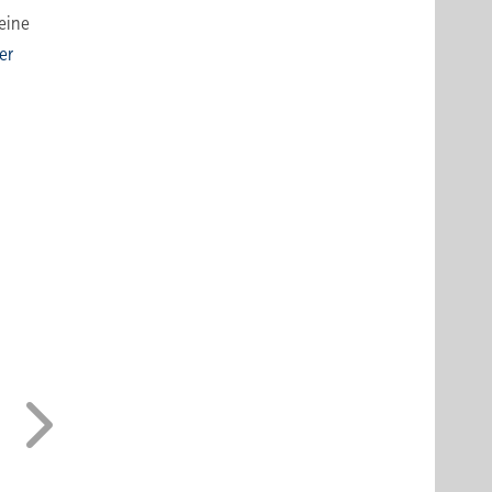
 eine
er