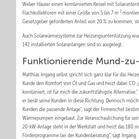
Weber Häuser einen kombinierten Kessel mit Solarunterst
2
Flachkollektoren mit einer Größe von 5 bis 7 m
montier
Gesetzgeber geforderten Anteil von 20 % zu kommen, stei
Auch Solarwärmesysteme zur Heizungsunterstützung wurde
142 installierten Solaranlangen sind so ausgelegt.
Funktionierende Mund-z
Matthias Irrgang selbst spricht sich ganz klar für das He
Kunde den Komfort von Öl und Gas und heizt dabei CO
kombiniert, ist für mich die zukunftsfähigste Alternative
er berät seine Kunden in diese Richtung. Dennoch möchte
Kunden die passende Anlage“, sagt der Firmenchef bestim
Wärmepumpen eingebaut. Zur Veranschaulichung für seine 
20-kW-Anlage steht in der Werkstatt und heizt das 180 
Förderprogramme bei der Kundenberatung“, sagt Irrgang.