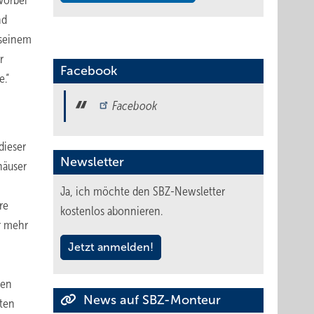
 Vorbei
nd
 seinem
r
Facebook
.“
Facebook
dieser
Newsletter
häuser
Ja, ich möchte den SBZ-Newsletter
re
kostenlos abonnieren.
r mehr
Jetzt anmelden!
men
News auf SBZ-Monteur
sten