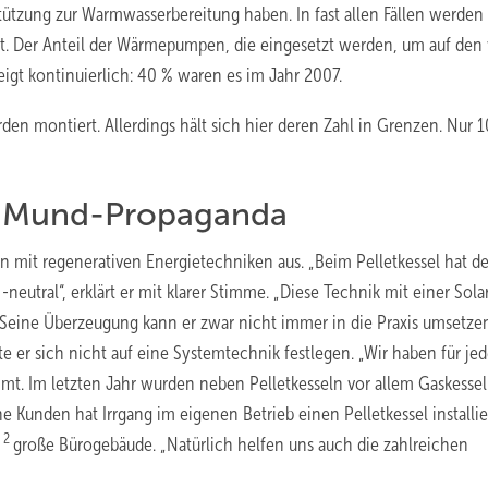
ützung zur Warmwasserbereitung haben. In fast allen Fällen werden
t. Der Anteil der Wärmepumpen, die eingesetzt werden, um auf den
gt kontinuierlich: 40 % waren es im Jahr 2007.
n montiert. Allerdings hält sich hier deren Zahl in Grenzen. Nur 1
u-Mund-Propaganda
izen mit regenerativen Energietechniken aus. „Beim Pelletkessel hat de
-neutral“, erklärt er mit klarer Stimme. „Diese Technik mit einer Sol
2
.“ Seine Überzeugung kann er zwar nicht immer in die Praxis umsetze
 er sich nicht auf eine Systemtechnik festlegen. „Wir haben für je
mt. Im letzten Jahr wurden neben Pelletkesseln vor allem Gaskesse
Kunden hat Irrgang im eigenen Betrieb einen Pelletkessel installier
2
m
große Bürogebäude. „Natürlich helfen uns auch die zahlreichen