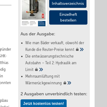
Inhaltsverzeichnis
Einzelheft
bestellen
Aus der Ausgabe:
Wie man Bäder verkauft, obwohl der
gründer
Kunde die Reuter-Preise
kennt
 SHK-
Die entwässerungstechnische
tthias
Autobahn – Teil 2: Hydraulik am
ndig
Limit
in
Mehrraumlüftung mit
konnten
Wärmerückgewinnung
2 Ausgaben unverbindlich testen:
gsbau
Jetzt kostenlos testen!