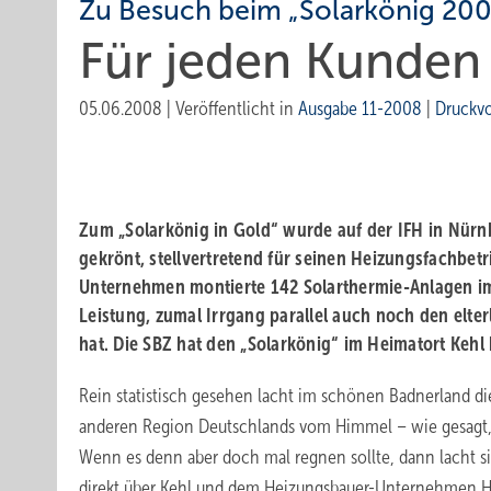
Zu Besuch beim „Solarkönig 200
Für jeden Kunden
05.06.2008
|
Veröffentlicht in
Ausgabe 11-2008
|
Druckv
Zum „Solarkönig in Gold“ wurde auf der IFH in Nürnb
gekrönt, stellvertretend für seinen Heizungsfachbet
Unternehmen montierte 142 Solar­thermie-Anlagen im 
Leistung, zumal Irrgang parallel auch noch den elt
hat. Die SBZ hat den „Solarkönig“ im Heimatort Kehl
Rein statistisch gesehen lacht im schönen Badnerland di
anderen Region Deutschlands vom Himmel – wie gesagt, r
Wenn es denn aber doch mal regnen sollte, dann lacht 
direkt über Kehl und dem Heizungsbauer-Unternehmen H