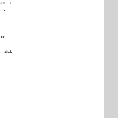
kann in
aus.
, den
r
enblick