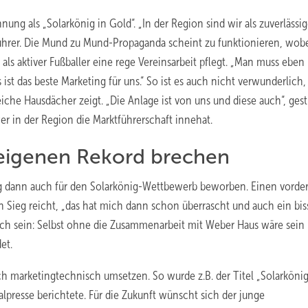
ung als „Solarkönig in Gold“. „In der Region sind wir als zuverlässig
führer. Die Mund zu Mund-Propaganda scheint zu funktionieren, wobe
als aktiver Fußballer eine rege Vereinsarbeit pflegt. „Man muss eben
st das beste Marketing für uns.“ So ist es auch nicht verwunderlich
reiche Hausdächer zeigt. „Die Anlage ist von uns und diese auch“, gesti
er in der Region die Marktführerschaft innehat.
n eigenen Rekord brechen
ng dann auch für den Solarkönig-Wettbewerb beworben. Einen vorde
den Sieg reicht, „das hat mich dann schon überrascht und auch ein bi
auch sein: Selbst ohne die Zusammenarbeit mit Weber Haus wäre sein 
et.
h marketingtechnisch umsetzen. So wurde z.B. der Titel „Solarkönig
lpresse berichtete. Für die Zukunft wünscht sich der junge