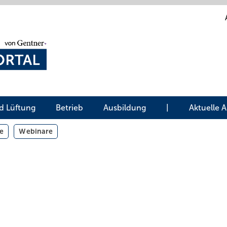
d Lüftung
Betrieb
Ausbildung
|
Aktuelle 
e
Webinare