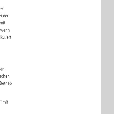
er
i der
 mit
, wenn
kuliert
ren
sschen
Betrieb
“ mit