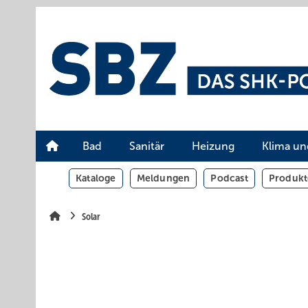
Springe
Springe
Springe
auf
auf
auf
Hauptinhalt
Hauptmenü
SiteSearch
Bad
Sanitär
Heizung
Klima un
Kataloge
Meldungen
Podcast
Produkt
Solar