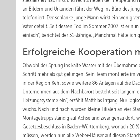
spezialisiert hat: links und rechts neben der Treppe sind
an Bildern und Urkunden führt der Weg ins Büro des jung
telefoniert. Der schlanke junge Mann wirkt ein wenig ve
Vater geteilt. Seit dessen Tod im Sommer 2007 ist er nun
einfach“, berichtet der 31-Jährige. „Manchmal hätte ich
Erfolgreiche Kooperation m
Obwohl der Sprung ins kalte Wasser mit der Übernahme der
Schritt mehr als gut gelungen. Sein Team montierte im 
in der Region Kehl sowie weitere 86 Anlagen auf die Däc
Unternehmen aus dem Nachbarort besteht seit langem ei
Heizungssysteme ein“, erzählt Matthias Irrgang. Nur log
wuchs. Nach und nach wurden kleine Filialen an vier Sta
Montagetrupps ständig auf Achse und zwar genau dort, 
Gesetzesbeschluss in Baden-Württemberg, wonach 20 % 
müssen, werden nun alle Weber-Häuser auf diesen Standar