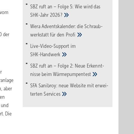
SBZ ruft an – Folge 5: Wie wird das
 vom
SHK-Jahr
2026?
Wera Adventskalender: die Schraub­
0 der
werk­statt für den
Pro­fi
Live-Video-Support im
SHK-Handwerk
SBZ ruft an – Folge 2: Neue Erkennt­
r
nisse beim
Wärme­pumpen­test
aranlage
SFA Sanibroy: neue Web­site mit erwei­
n, aber
terten
Services
den
l und
t. Die