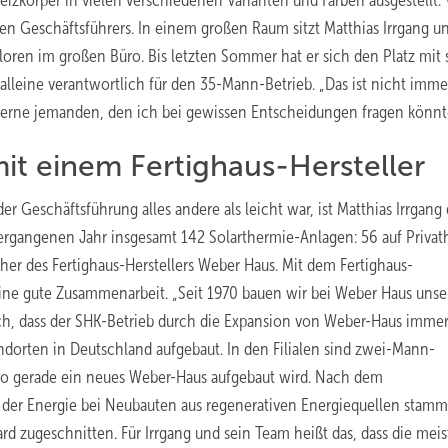
 Heizkörper in vielen verschiedenen Varianten und Farben ausgestellt.
en Geschäftsführers. In einem gro­ßen Raum sitzt Matthias Irrgang u
rloren im großen Büro. Bis letzten Sommer hat er sich den Platz mit
 alleine verantwortlich für den 35-Mann-Betrieb. „Das ist nicht imme
 gerne jemanden, den ich bei gewissen Entscheidungen fragen könnte
it einem Fertighaus-Hersteller
 Geschäftsführung alles andere als leicht war, ist Matthias Irrgang 
vergangenen Jahr insgesamt 142 Solarthermie-Anlagen: 56 auf Privat
her des Fertighaus-Herstellers Weber Haus. Mit dem Fertighaus-
ne gute Zusammenarbeit. „Seit 1970 bauen wir bei Weber Haus unse
isch, dass der SHK-Betrieb durch die Expansion von Weber-Haus imme
ndorten in Deutschland aufgebaut. In den Filialen sind zwei-Mann-
wo gerade ein neues Weber-Haus aufgebaut wird. Nach dem
der Energie bei Neubauten aus regenerativen Energiequellen stam
d zugeschnitten. Für Irrgang und sein Team heißt das, dass die mei