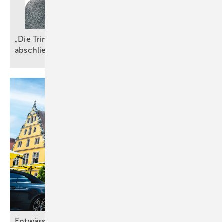
„Die TrinkwV ist ein wichtiger, aber nicht
abschließender
Maßstab“
Entwässerungslösung für Dusch­komfort im