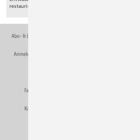
restaurierten
Altbau
Abo- & Leserservice
AGB
Alle Inhalte chronologisch
Anmelden
Anmeldung & Registrierung
Newsletter
Datenschutz
E-Paper
Editor's choice
Fachbeiträge
Gentner Verlag
Impressum
Karriere bei Gentner
Team
Mediaservice
Mitgliedschaften und Engagement