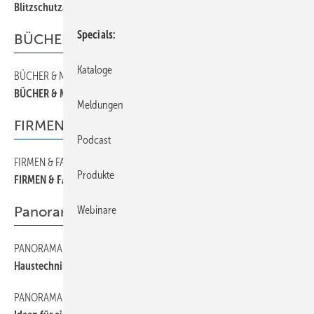
Blitzschutzanlagen
Specials
BÜCHER & MEDIEN
Kataloge
BÜCHER & MEDIEN
60
BÜCHER & MEDIEN
Meldungen
FIRMEN & FAKTEN
Podcast
FIRMEN & FAKTEN
40
Produkte
FIRMEN & FAKTEN
Panorama
Webinare
PANORAMA
100
Haustechnik, Betriebswirtschaft und Personal Power
PANORAMA
50