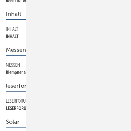
Ideen für eine künftige Branchenstrategie
Inhalt
INHALT
20
INHALT
Messen
MESSEN
120
Klempner auf dem Killesberg
leserforum
LESERFORUM
30
LESERFORUM
Solar