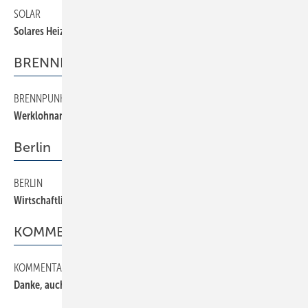
SOLAR
110
Solares Heizen im Praxistest
BRENNPUNKT
BRENNPUNKT
90
Werklohnansprüche sichern
Berlin
BERLIN
80
Wirtschaftliche Flaute hält an
KOMMENTAR
KOMMENTAR
10
Danke, auch schlecht