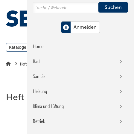
Springe
Springe
Springe
Search
auf
auf
auf
Hauptinhalt
Hauptmenü
SiteSearch
MENÜ
Home
Kataloge
Meldungen
Podcast
Produkte
Webin
Bad
Heftarchiv
Sanitär
Heizung
Heft 13-1999
Klima und Lüftung
Betrieb