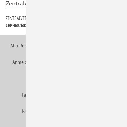
Zentralverband
ZENTRALVERBAND
70
SHK-Betriebe brauchen Perspektiven
Abo- & Leserservice
AGB
Alle Inhalte chronologisch
Anmelden
Anmeldung & Registrierung
Newsletter
Datenschutz
E-Paper
Editor's choice
Fachbeiträge
Gentner Verlag
Impressum
Karriere bei Gentner
Team
Mediaservice