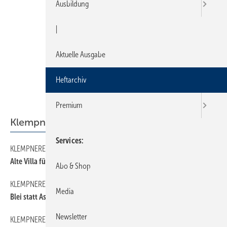
Ausbildung
|
Aktuelle Ausgabe
Heftarchiv
Premium
Klempnerei
Services
KLEMPNEREI
150
Alte Villa für Seminare
Abo & Shop
KLEMPNEREI
130
Media
Blei statt Asbest
Newsletter
KLEMPNEREI
140