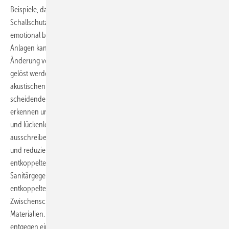
Beispiele, dass es bereits bewährte und akustisch sichere
Schallschutzprodukte gibt. Das komplexe und mitunter sogar
emotional belastete Problem des Schallschutzes bei haustechnischen
Anlagen kann demnach auch praktisch auf der Baustelle und ohne
Änderung von Montageabläufen und -gewohnheiten zuverlässig
gelöst werden. Voraussetzung für den wirtschaftlichen und
akustischen Erfolg ist lediglich, dass Planer und Verarbeiter die ent­
scheidende Bedeutung einer qualifizierten Körperschalldämmung
erkennen und die am Markt angebotenen Produkte zur umfassenden
und lückenlosen Körperschalldämmung dem Endkunden verkaufen,
ausschreiben und fachgerecht einbauen. Auf diese Weise vereinfacht
und reduziert sich die schalltechnische Aufgabe auf ­eine akustisch
entkoppelte Montage der Rohrleitungen, Sanitärelemente,
Sanitärgegenstände, Heizungsanlagen usw. vom Baukörper. Akustisch
entkoppelte Montage bedeutet dabei die lückenlose
Zwischenschaltung bewährter, weich federnder Dämmstoffe und
Materialien. Die langjährige praktische Erfahrung zeigt, dass –
entgegen einer weit verbreiteten Meinung – der akustische Erfolg mit