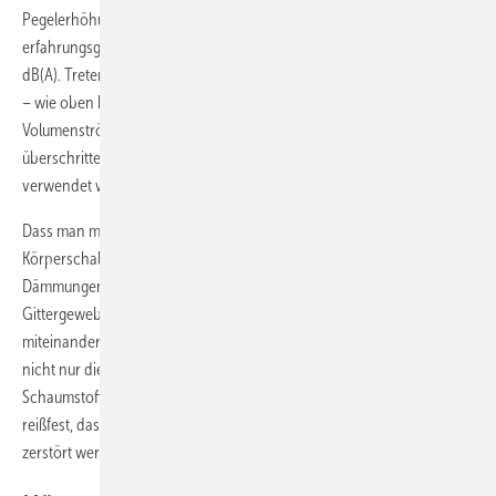
Pegelerhöhung um ­etwa 3 dB(A). Sicherheitshalber und
erfahrungsgemäß rechnet man aber mit einer Erhöhung von etwa 5
dB(A). Treten Schallbrücken mit Pegelerhöhungen von 5 bis 10 dB(A)
– wie oben beschrieben – auf, werden auch bei höheren
Volumenströmen die in
Bild 9
angegebenen Schalldämmwerte nicht
überschritten, wenn die Körperschalldämmungen MSA4 und MSA9
verwendet werden.
Dass man mit Körperschalldämmungen Rohrleitungen sicher vor
Körperschallbrücken schützen kann, verdeutlicht
Bild 11
. Die
Dämmungen bestehen hier z.B. aus einer PE-Folie mit integriertem
Gittergewebe aus PE und einer weichen Polsterlage aus fest
miteinander vernadelten Kunststofffasern. Dieser Verbund schützt
nicht nur die innere, weiche und damit schallentkoppelnde
Schaumstoffschicht wirksam vor Beschädigungen, sondern ist so
reißfest, dass er auch durch den robusten Baustellenbetrieb nicht
zerstört werden kann.