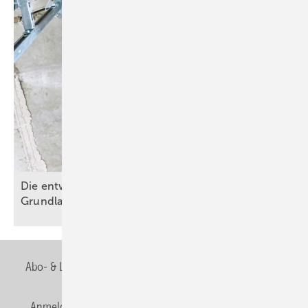
Die entwässerungstechnische Autobahn – Teil 1:
Grundlagen der
Fallleitungsplanung
Abo- & Leserservice
AGB
Alle Inhalte chronologisch
Anmelden
Anmeldung & Registrierung
Newsletter