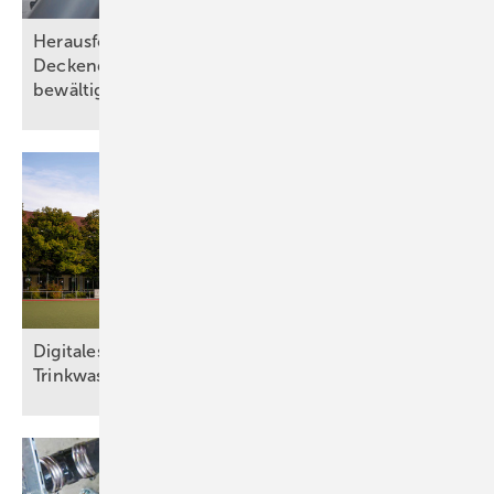
Herausforderungen bei Wand- und
Deckendurchführungen abnahmesicher
bewältigen
Digitales Wassermanagement sichert
Trinkwasserhygiene in
Sportstätte