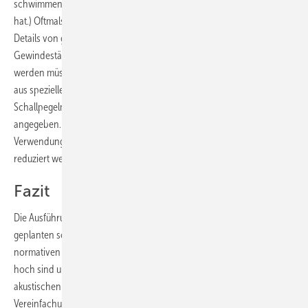
schwimmende Estrich eine ausreichend hohe Trittschalldämmung
hat.) Oftmals sind bei der Entkoppelung von Sanitärgegenständen
Details von großer Bedeutung. Man denke an Befestigungen von
Gewindestäben, die ebenfalls mit speziellen Materialien entkoppelt
werden müssen. Für die in
Bild 19
dargestellten Schallschutzprofile
aus speziellen Kautschukgemischen sind diverse gemessene A-
Schallpegelminderungen (Einfügungsdämmungen) in
Bild 20
angegeben. Man erkennt, dass die Nutzergeräusche durch
Verwendung der Schallschutzprofile um bis zu 16 dB deutlich
reduziert werden.
Fazit
Die Ausführungen zu den wichtigsten Aussagen in aktuellen und
geplanten schallschutztechnischen Regelwerken zeigen, dass die
normativen und werkvertraglichen Anforderungen an Installationen
hoch sind und künftig noch steigen werden. Aber obwohl die
akustischen Problemstellungen trotz der vorgenommenen
Vereinfachungen relativ kompliziert sind, zeigen die zahlreichen