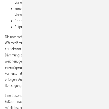
Vorwandinstallation
(Bild 3)
,
konventionell verlegte Rohrleitungen, z.B. ausgemauerte
Vorwandinstallation
(Bild 4)
,
Rohrleitungen im Fußbodenaufbau
(Bild 5)
,
Aufputzmontage (vor allem unterhalb der Kellerdecke).
Die unterschiedlichen erforderlichen Dämmdicken zur
Wärmedämmung nach der Energieeinsparverordnung EnEV werden
als bekannt vorausgesetzt. Neben der durchgehenden, lückenlosen
Dämmung, die man durch Abkleben mit einem reißfesten und
weichen, gepolsterten Klebeband und/oder Verkleben der Stöße mit
einem Spezialkleber erreicht, muss auch eine
körperschallentkoppelnde Befestigung der gedämmten Rohrleitungen
erfolgen. Außer bei krafteinleitenden Festpunkten sollte diese
Befestigung über der Dämmung angeordnet werden
(Bild 6)
.
Eine Besonderheit stellen die Rohrleitungen dar, die im
Fußbodenaufbau verlegt werden. Um Fußbodenaufbauhöhen
möglichst gering zu halten, gibt es in der EnEV den Kompromiss, die