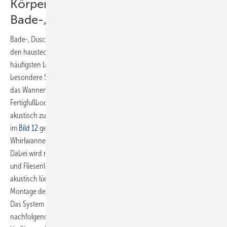
Körperschallentkoppelung von
Bade-, Dusch- und Whirlwannen
Bade-, Dusch- und Whirlwannen gehören neben WC-Spülkästen zu
den haustechnischen Einrichtungen, deren Geräuschübertragung am
häufigsten beanstandet wird und Streit ist oft vorprogrammiert. Die
besondere Schwierigkeit besteht darin, sowohl die Wannen als auch
das Wannenträger- und -befestigungssystem gegenüber
Fertigfußboden bzw. Rohdecke und den angrenzenden Wänden
akustisch zu entkoppeln und gleichzeitig aber statisch zu sichern. Das
im
Bild 12
gezeigte Universal-Trägersystem für Bade-, Dusch- und
Whirlwannen löst diese Aufgabe sicher und mit höchstem Anspruch.
Dabei wird natürlich keine besondere Kunstfertigkeit des Installateurs
und Fliesenlegers gefordert, um auch wandseitig eine saubere und
akustisch lückenlose Körperschalldämmung zu erzielen, sondern die
Montage des Systems ist einfach und kostengünstig durchführbar.
Das System ist im Übrigen unabhängig davon, wie und wie gut
nachfolgende Gewerke arbeiten. So kann beispielsweise die