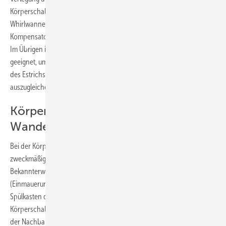
Körperschallentkoppelung und Schwingungsdämpfung von
Whirlwannen gibt es außerdem spezielle Schwingungs-
Kompensatoren als Zubehör zum gezeigten Universal-Trägersystem.
Im Übrigen ist das vorgestellte Universal-Trägersystem auch gut
geeignet, um Bewegungen bzw. konkave und konvexe Verformungen
des Estrichs in der Trocknungsphase ohne Fugenabrisse
auszugleichen.
Körperschallentkoppelung von
Wandeinbau-Spülkästen
Bei der Körperschallentkoppelung von Sanitärelementen ist es
zweckmäßig, nach der Einbausituation zu differenzieren.
Bekannterweise ist bei einer gemauerten Vorwandinstallation
(Einmauerung vor oder in einer Massivwand) der Wandeinbau-
Spülkasten der intensivste und in der Regel auch der unangenehmste
Körperschallemittent, denn wer will schon wissen, wann und wie oft
der Nachbar sein WC benutzt. Wird ein Spülkasten samt seiner zu- und