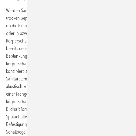
Werden Sanitärelemente für WC, Waschtisch, Bidet, Urinal usw.
trocken beplankt, kommt es schalltechnisch entscheidend darauf an,
ob die Elemente an einer massiven Wand, in einem Schienensystem
oder in bzw. vor Ständerwänden montiert werden und ob die
Körperschallemittenten (Spülbehälter, Druckspüler, Armaturen usw.)
bereits gegenüber dem Montagerahmen oder nur gegenüber der
Beplankung einschließlich Fliesenbelag wirksam
körperschallgedämmt werden. Es gibt ein spezielles System, das so
konzipiert ist, dass alle Geräusche verursachenden Teile der
Sanitärelemente (Spülbehälter, Rohrleitungen, Füll- und Ablaufventil)
akustisch konsequent von den Rahmen getrennt sind, sodass man bei
einer fachgerechten Montage auf der Baustelle keine zusätzlichen
körperschallentkoppelnden Maßnahmen mehr ergreifen muss.
Bildhaft formuliert bedeutet das, dass z.B. der runde, rohrförmige
Spülbehälter Kompakt-Spülrohr MSR
(Bild 17)
schwimmend im
Befestigungsrahmen gelagert ist. Die so erreichbaren Installations-
Schallpegel liegen – abhängig von der Einbauart – bei 19 dB(A) bzw.