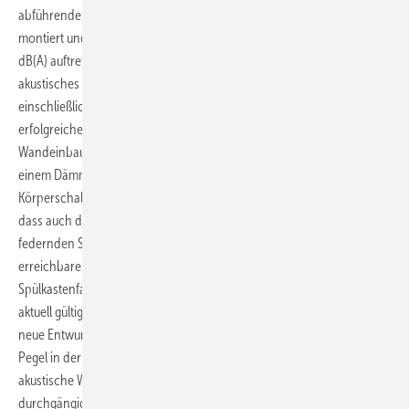
abführenden Rohrleitungen
(Bild 14)
ohne Körperschallentkoppelung
montiert und eingemauert
(Bild 15)
, können Schallpegel bis über 50
dB(A) auftreten, das heißt, man schafft ein dauerhaft wirkendes
akustisches Problem, das nur mit großem Aufwand (Installation
einschließlich Ausmauerung abreißen) beseitigt werden kann. Eine
erfolgreiche Lösung dieses Problems besteht darin, den kompletten
Wandeinbau-Spülkasten bzw. ein beliebiges Wandeinbau-Element mit
einem Dämm-Formteil zu ummanteln
(Bild 16)
. Zu beachten ist, dass
Körperschall­entkoppelung auch im Detail erfolgen muss. Das heißt,
dass auch die Befestigung des Wandeinbau-Spülkastens mit weich
federnden Schallschutzprofilen entkoppelt werden muss. Die
erreichbaren Installations-Schallpegel betragen – abhängig vom
Spülkastenfabrikat – etwa 25 dB(A), das heißt, sie liegen nach der
aktuell gültigen VDI 4100 in der Schallschutzstufe SSt III. Wenn der
neue Entwurf der VDI 4100 verabschiedet werden wird, liegt dieser
Pegel in der Schallschutzstufe SSt II und der Hersteller müsste die
akustische Wirksamkeit des Produktes verbessern, wenn die SSt III
durchgängig und sicher erhalten bleiben soll.