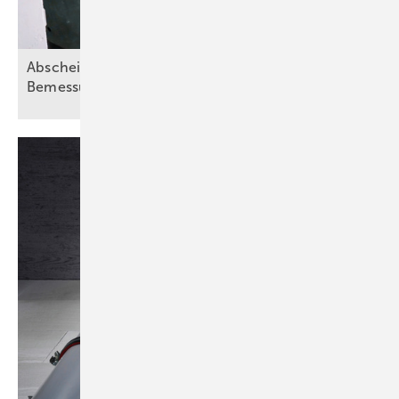
Abscheideranlagen für Fette – Teil 2:
Bemessungsgrundsätze