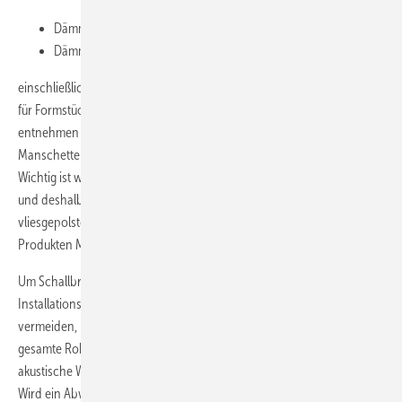
Dämmsystem MSA4 für gusseiserne Rohre
Dämmsystem MSA9 für Kunststoffrohre
einschließlich der dazugehörigen Schallschutz-Dämm-Manschetten
für Formstücke
(Bild 8)
zur Verfügung. Wie man diesem Bild
entnehmen kann, gibt es zwischenzeitlich Schallschutz-Dämm-
Manschetten für alle, auch sehr komplizierte Formstückgeometrien.
Wichtig ist wiederum nur, dass die Dämmung lückenlos montiert wird
und deshalb die Stöße mit zum System gehörenden reißfesten,
vliesgepolsterten Universal-Verschlussbändern wie den Missel-
Produkten MSA 452/S bzw. MSA 652/S verschlossen werden.
Um Schallbrücken durch nachfolgende Gewerke in jedem Fall (auch in
Installationsschächten und anderen Hohlräumen) sicher zu
vermeiden, hat sich die durchgängige Körperschalldämmung über die
gesamte Rohrlänge bewährt und erfolgreich durchgesetzt. Die
akustische Wirksamkeit der Körperschalldämmung gibt
Bild 9
wieder.
Wird ein Abwasserrohr ohne eine bauliche Schallbrücke montiert und