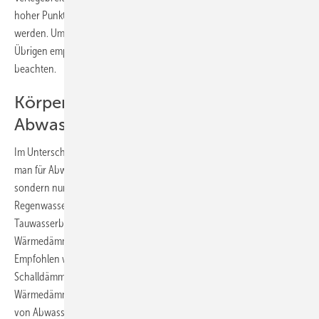
hoher Punktlasten bei zu großen Estrichunterbrechungen vermieden
werden. Um solche Estrichschäden sicher auszuschließen, wird im
Übrigen empfohlen, die im
Bild 5
angegebenen Verlegevorschläge zu
beachten.
Körperschallentkoppelung von
Abwasserleitungen
Im Unterschied zu den Trinkwasser- und Heizungsleitungen benötigt
man für Abwasserleitungen in der Regel keine Wärmedämmung,
sondern nur eine Körperschalldämmung. Innen liegende
Regenwasserleitungen sollten aber grundsätzlich zur Vermeidung von
Tauwasserbildung in bestimmten warmen Gebäudebereichen eine
Wärmedämmung mit dampfbremsenden Eigenschaften erhalten.
Empfohlen wird, eine klassische Wärmedämmung, in die
Schalldämmeigenschaften integriert sind, zu verwenden. Ist keine
Wärmedämmung erforderlich, stehen für die akustische Entkoppelung
von Abwasser- und Regenwasserleitungen vom Baukörper das