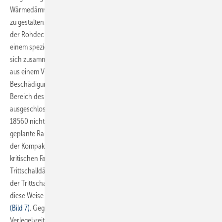
Wärmedämmung von Heizungsleitungen einseitig, also asymmetrisch
zu gestalten. Eine solche asymmetrische Dämmung ist im
Bild 5
auf
der Rohdecke zu sehen. Diese Kompakt-Dämmhülse besteht aus
einem speziellen, sehr robusten PE-Verbund. Dieser Verbund setzt
sich zusammen aus einer reißfesten Gitterfolie, einer Faserpolsterlage
aus einem Vlies und einem Dämmschaum. Damit werden
Beschädigungen der Kompakt-Dämmhülse und Schallbrücken im
Bereich des Fußbodens durch ungedämmte Rohrleitungen
ausgeschlossen und zwar auch dann, wenn man die Estrichnorm DIN
18560 nicht erfüllen kann, weil mit den fertiggestellten Baumaßen die
geplante Raumhöhe nicht mehr einzuhalten ist. Unter Verwendung
der Kompakt-Dämmhülse kann man in diesem bautechnisch
kritischen Fall die in der DIN geforderte Ausgleichsschicht mit der
Trittschalldämmschicht zusammenfassen, ohne dass sich dadurch
der Trittschall der Decke und der Deckenauflage verschlechtert. Auf
diese Weise wird die Fußbodenaufbauhöhe wirtschaftlich verringert
(Bild 7)
. Gegenüber einer runden Dämmung wird dabei außerdem die
Verlegebreite deutlich reduziert, sodass Estrichschäden z.B. infolge