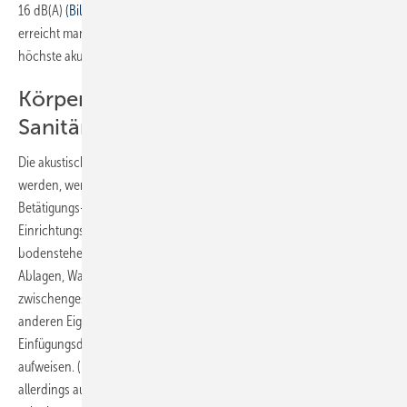
16 dB(A)
(Bild 18)
. Mit diesen werkseitig entkoppelten Elementen
erreicht man demzufolge in jeder Einbau- und Montagesituation
höchste akustische Qualität.
Körperschallentkoppelung von
Sanitärgegenständen
Die akustische Qualität einer gesamten Installation kann nur erreicht
werden, wenn man auch wirksame Maßnahmen gegen Nutzer-,
Betätigungs- und Betriebsgeräusche von sanitären
Einrichtungsgegenständen ergreift. Bei wandhängenden und
bodenstehenden Sanitärgegenständen wie WCs, Waschtischen,
Ablagen, Wandschränken usw. sollten daher geeignete Materialien
zwischengeschaltet werden
(Bild 19)
. Diese Materialien müssen neben
anderen Eigenschaften (z.B. Fugendichtstoffverträglichkeit) eine hohe
Einfügungsdämmung bei gleichzeitig geringer Druckverformung
aufweisen. (Bei bodenstehenden Sanitärgegenständen kann
allerdings auf die Zwischenlage verzichtet werden, wenn der