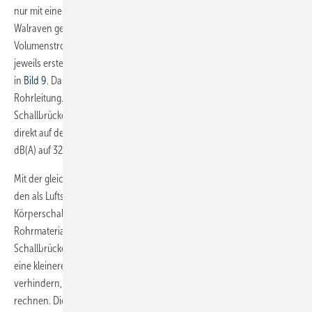
nur mit einer wirksamen Befestigung wie der Bismat 1000 von
Walraven gehalten, erhält man Schalldruckpegel (je nach
Volumenstrom in der Rohrleitung) von etwa 12 bis 15 dB(A), siehe die
jeweils erste Zeile in der nach dem Rohrwerkstoff geordneten Tabelle
in
Bild 9
. Das entspricht etwa der reinen Luftschallabstrahlung einer
Rohrleitung. Werden die Rohre mit einer raum- bzw. geschosshohen
Schallbrücke (Streckmetall und Putz ohne Körperschallentkoppelung
direkt auf der Rohrleitung) verlegt, steigen die Schallpegel um etwa 20
dB(A) auf 32 bzw. 35 dB(A) an.
Mit der gleichen raum- bzw. geschosshohen Schallbrücke kann man
den als Luftschall abgestrahlten Körperschall bei Verwendung der
Körperschalldämmung um 12 bis 15 dB(A) – abhängig vom
Rohrmaterial – drastisch reduzieren. In der Regel sind die baulichen
Schallbrücken jedoch geringer als geschosshoch. Kann man aber nur
eine kleinere bauseitige Schallbrücke bei der Montage nicht
verhindern, muss man mit Pegelerhöhungen um 5 bis 10 dB(A)
rechnen. Dies geschieht z.B., wenn