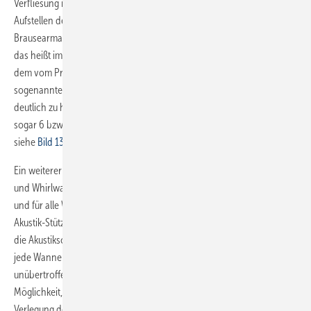
Verfliesung im Dünnbett oder im Dickbett, sie kann aber auch vor dem
Aufstellen der Wanne erfolgen. Für handelsübliche Wannenfüll- und
Brausearmaturen erreicht man Schalldruckpegel weit unter 25 dB(A),
das heißt immer die Schallschutzstufe SSt III der VDI 4100
(Bild 13)
. Mit
dem vom Prüfinstitut IBP Stuttgart zusätzlich verwendeten
sogenannten Körperschall-Geräuschnormal KGN werden in der Regel
deutlich zu hohe Schalldruckpegel gemessen. Die KGN-Werte liegen
sogar 6 bzw. 8 dB(A) über der Brausekopf-Einstellung „Massage“,
siehe
Bild 13
.
Ein weiterer Vorzug des Universal-Trägersystems für Bade-, Dusch-
und Whirlwannen besteht darin, dass es für Wannen aller Hersteller
und für alle Wannenmaterialien verwendet werden kann, denn die
Akustik-Stützfüße sind in einem weiten Bereich höhenverstellbar und
die Akustikschienen bzw. weiteren Systemkomponenten können an
jede Wannenhöhe angepasst werden. Hinzu kommt ein weiterer
unübertroffener Vorzug dieses Trägersystems: Es besteht die
Möglichkeit, den Freiraum unter der Wanne uneingeschränkt für die
Verlegung der Rohrleitungen zu nutzen. Für die wirksame