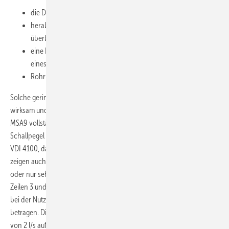
die Dämmung unvollständig ausgeführt ist
(Bild 10)
,
herabfallender Mörtel das Abwasserrohr mit dem Baukörper
überbrückt,
eine Rohrleitung an einem Profil einer Leichtbauwand oder
eines Schienensystems anliegt,
Rohrbefestigungen ohne Gummieinlage verwendet werden.
Solche geringeren Schallpegelerhöhungen werden grundsätzlich
wirksam und sicher mit den Körperschalldämmungen MSA4 und
MSA9 vollständig kompensiert und die auftretenden, abgestrahlten
Schallpegel liegen demzufolge immer in der Schallschutzstufe III der
VDI 4100, das heißt unter 25 dB(A). Die Messergebnisse in
Bild 9
zeigen auch, dass die körperschallentkoppelnde Befestigung keinen
oder nur sehr geringen Einfluss auf die Schallübertragung hat (siehe
Zeilen 3 und 4). Bei größeren Bauobjekten wie Hochhäusern kann es
bei der Nutzung vorkommen, dass die Volumenströme mehr als 2 l/s
betragen. Die Schallabstrahlung bei Verdopplung des Volumenstroms
von 2 l/s auf 4 l/s führt nach akustischen Regeln zu einer