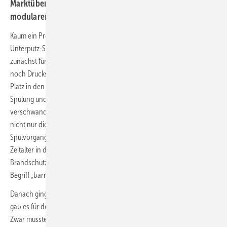
Markt­übersicht geben einen Einblick in die Welt
modularer Vorwandsysteme. → Dietmar Stump
Kaum ein Produkt hat die Sanitärwelt so nachhaltig geprägt wie der
Unterputz-Spülkasten (Bild 1). Er wurde 1964 der Sanitär-Fachwelt
zunächst für den Nassbau vorgestellt. Stand der Technik waren da
noch Druckspüler und Aufputz-Spülkästen. Doch die nahmen viel
Platz in den Nassräumen in Anspruch, waren zudem sehr laut bei der
Spülung und hatten einen hohen Wasserverbrauch. Plötzlich
verschwand der Spülkasten platzsparend in der Wand. Damit wurde
nicht nur die Reinigungsfreundlichkeit verbessert, sondern der
Spülvorgang durch das Betätigen einer Taste erleichtert. Ein neues
Zeitalter in der Badgestaltung hatte begonnen. Schallschutz- und
Brandschutzanforderungen steckten noch in der Kinderschuhen, den
Begriff „barrierefrei“ gab es noch nicht.
Danach ging es in der Entwicklung etappenweise weiter. Bald danach
gab es für den UP-Spülkasten ein Montagegestell für den Nassbau.
Zwar musste der Montagerahmen vom Installateur zusammengebaut