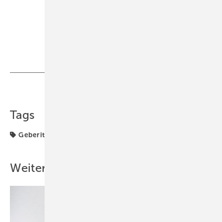
9 33 89 94,
E-Mail:
dietmar.stump@t-online.de
Bild: Stump
Teilen
Link kopieren
Tags
Geberit
Sanitär
WC-Element
Weitere Inhalte