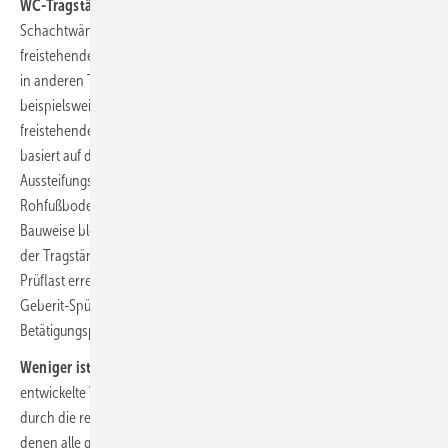
WC-Tragständer freistehend:
Ursprünglich für den Einsatz in
Schachtwänden mit hoher Installationsdichte entwickelt, zeigt das
freistehende WC-Element von Glock (
Bild 2
) seine Kompetenz auch
in anderen Trockenbaubereichen mit eingeschränkter Wandstabilität,
beispielsweise an Drempelwänden unter Dachschrägen oder vor
freistehenden halbhohen Installationswänden. Der WC-Tragständer
basiert auf den WC-Tragständern von Glock. Ein spezielles
Aussteifungs-Set führt den wesentlichen Teil der Belastung in den
Rohfußboden. Die Höhenverstellung von 230 mm sowie die kompakte
Bauweise bleiben dabei erhalten. Belastungsprüfungen zeigten, dass
der Tragständer ohne Einbau in ein Ständerwerk die geforderten 4 kN
Prüflast erreicht. Ausgestattet ist der Tragständer mit dem aktuellen
Geberit-Spülkasten. Somit können auch die neuesten
Betätigungsplatten eingesetzt werden.
Weniger ist mehr:
Das gemeinsam mit erfahrenen Fachhandwerkern
entwickelte Vorwandsystem Viega Prevista (
Bild 3
) zeichnet sich
durch die reduzierte Menge an Installationskomponenten aus, mit
denen alle gängigen Einbausituationen abgedeckt werden können: