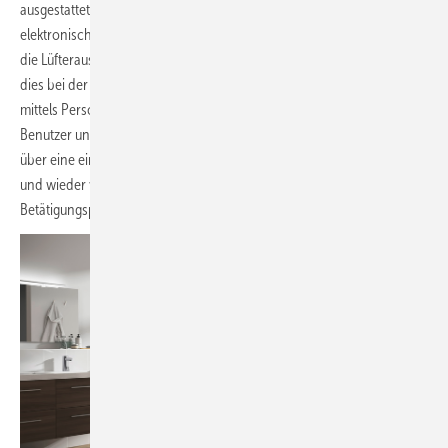
ausgestattet und in zwei Varianten erhältlich: mit manueller sowie
elektronischer Lüfterauslösung. Während bei der manuellen Variante
die Lüfterauslösung über einen separaten Schalter erfolgt, funktioniert
dies bei der elektronischen Variante automatisch und berührungslos
mittels Personenerfassung. Die Lüfterautomatik „erkennt“ den
Benutzer und schaltet den integrierten Radiallüfter selbsttätig ein und
über eine einstellbare Nachlaufzeit wieder aus, wenn er das WC betritt
und wieder verlässt. Lediglich die Spülung muss durch Drücken der
Betätigungsplatte aktiviert werden.