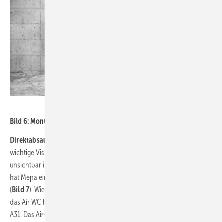
Bild: Grohe
Bild 6: Montageelement Rapid SLX von Grohe.
Direktabsaugung von Gerüchen:
Ein geruchsfreies WC ist eine
wichtige Visitenkarte und unerlässlich für das Wohlbefinden. Mit dem
unsichtbar im VariVit-Vorwandsystem einsetzbaren Air-WC-Element
hat Mepa eine Systemlösung zur Geruchsabsaugung im Programm
(
Bild 7
). Wie alle anderen Spezialelemente des VariVit-Systems wird
das Air WC hierbei kombiniert mit dem UP-Spülkasten Sanicontrol
A31. Das Air-WC-Element ist mit einem integrierten Radiallüfter