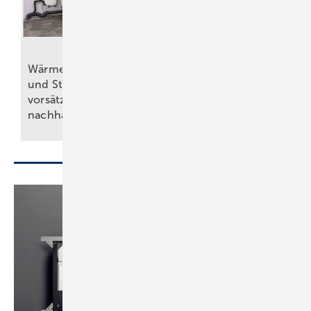
17. bis 20. März 2026,
Messe Essen
Wärme, Kälte, Wasser
SHK+E Essen 2026:
und Strom –
Sanitär-, Wasser-,
vorsätzlich
Luft- und
nachhaltig
Heiztechnik