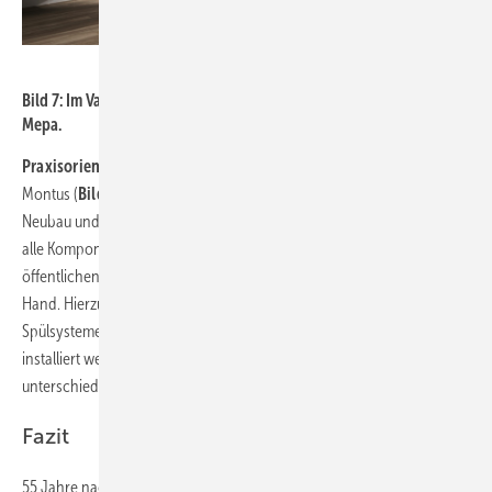
Bild: Mepa
Bild 7: Im VariVit-Vorwandsystem einsetzbares Air-WC-Element von
Mepa.
Praxisorientierte Montagemodule:
Mit den Montagemodulen
Montus (
Bild 8
) bietet Schell ein umfangreiches Sortiment für den
Neubau und die Modernisierung an. Das Unternehmen liefert somit
alle Komponenten für Sanitärinstallationen in stark frequentierten
öffentlichen, halböffentlichen und gewerblichen Bereichen aus einer
Hand. Hierzu gehören hochwertige Aufputz- und Wandeinbau-
Spülsysteme für WCs und Urinale, die vor der Wand und unter Putz
installiert werden – und eine spezielle, perfekt auf die
unterschiedlichen Lösungen abgestimmte Montagetechnik.
Fazit
55 Jahre nach Markteinführung ist der UP-Spülkasten als WC-Element