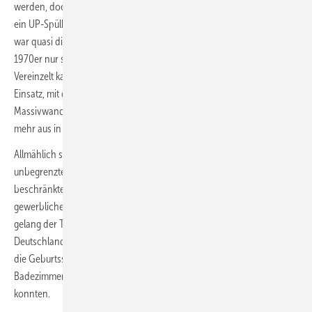
werden, doch war es eine Vereinfachung für den Nassbau. Es folgte
ein UP-Spülkasten in einem vorkonfektionierten Montageelement. Das
war quasi die Geburtsstunde des Trockenbaus, der aber Anfang der
1970er nur selten auf Deutschlands Baustellen anzutreffen war.
Vereinzelt kamen selbsttragende Elemente für Trockenbauwände zum
Einsatz, mit denen auch eine halbhohe Vorwand vor einer
Massivwand erstellt werden konnte. Doch die Waage schlug immer
mehr aus in Richtung „trockene Ausbaumethoden“.
Allmählich schwappte der Trockenbau aus dem Land der
unbegrenzten Möglichkeiten über den Atlantik. Anfänglich
beschränkte sich der Einsatz auf Metallständerprofile für den
gewerblichen Bereich. Ende der 1970er, Anfang der 1980er-Jahre
gelang der Trockenbauweise schließlich der Durchbruch auf
Deutschlands öffentlichen und privaten Sanitärbaustellen. 1985 war
die Geburtsstunde für ein komplettes Installationssystem, mit dem
Badezimmer bis zur fliesenfertigen Oberfläche errichtet werden
konnten.