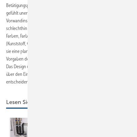
Betätigungsplatten. Heute ist die Auswahl an WC-Betätigungsplatten
gefühlt unendlich. Sie sind, als einzig sichtbarer Teil der
Vorwandinstallation nach Fertigstellung, das Differenzierungsmerkmal
schlechthin. Der Kunde kann unter einer Vielzahl von Formen und
Farben, Farbkombinationen und unterschiedlichen Materialien
(Kunststoff, Glas, Metall, Stein, Holz) auswählen. Wandbündig ergeben
sie eine planebene Fläche in der Vorwand. Sogar individuell nach
Vorgaben des Kunden gestaltete Betätigungseinheiten sind möglich.
Das Design und die Funktion der WC-Betätigungsplatte können sogar
über den Einsatz des UP-Spülkastens oder des Installationssystems
entscheiden.
Lesen Sie auch: