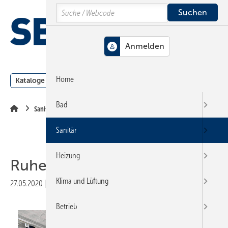
Springe
Springe
Springe
Search
auf
auf
auf
Hauptinhalt
Hauptmenü
SiteSearch
MENÜ
Home
Kataloge
Meldungen
Podcast
Produkte
Webin
Bad
Sanitär
Sanitär
Heizung
Ruhe statt Rauschen
Klima und Lüftung
27.05.2020
|
Veröffentlicht in
Ausgabe 07-2020
|
Druckvorschau
Betrieb