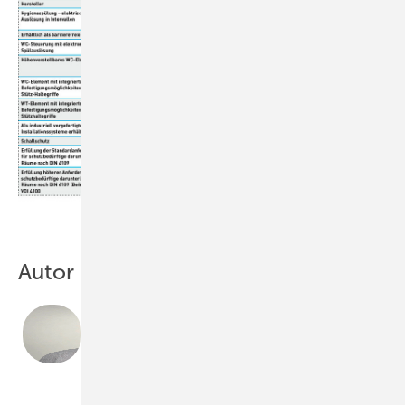
Autor
Dietmar Stump
ist Fachjournalist. Sein Pressebüro DTS bearbeitet die
Themenschwer­punkte Sanitär, Heizung und
erneuerbare Energien. 67551 Worms, Telefon (0 62 41)