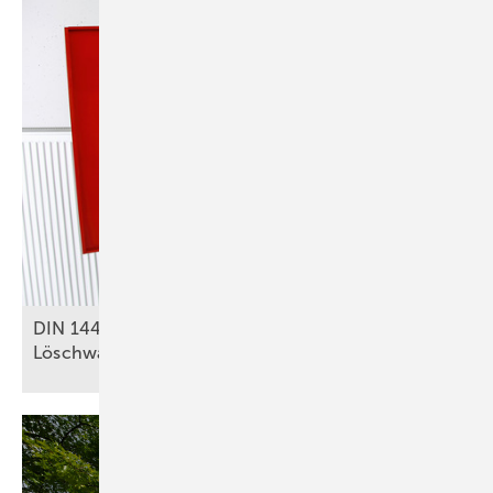
DIN 14462: Was für SHK-Betriebe zu
Löschwasseranlagen relevant
ist