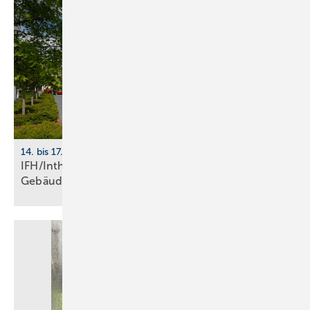
14. bis 17. April 2026, Nürnberg
IFH/Intherm 2026: Sanitär-, Haus- und
Ge­bäu­de­tech­nik