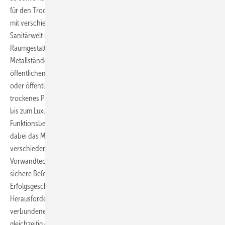
für den Trockenbau und eine Vielzahl von anderen Sanitär-Elementen
mit verschiedenen Funktionen und Ausprägungen aus der modernen
Sanitärwelt nicht mehr wegzudenken. Ebenso ist heute die
Raumgestaltung mit speziellen und robusten Metallprofilen und
Metallständerwand-Konstruktionen aus dem Wohnungsbau und dem
öffentlichen Bereich fast nicht mehr wegzudenken. Ob privates Bad
oder öffentlicher Sanitärraum: Sie verfügen fast durchweg über „ein
trockenes Profil“. Speziell das private Bad – vom funktionellen Raum
bis zum Luxusbad und Badetempel – kann individuell in verschiedene
Funktionsbereiche aufgeteilt werden. Eine wichtige Rolle übernimmt
dabei das Montageelement mit UP-Spülkasten in seinen
verschiedenen Ausprägungen und Funktionen. Als Basis für die
Vorwandtechnik ist mit dem Montageelement die schnelle und
sichere Befestigung von Keramiken gewährleistet. Und die
Erfolgsgeschichte wird weitergeschrieben. Eine wesentliche
Herausforderung wird es sein, das Design (mit der damit
verbundenen Größe der Betätigungsplatte), die Funktionalität und
gleichzeitig das gute und einfache Handling in Montage, Betrieb und