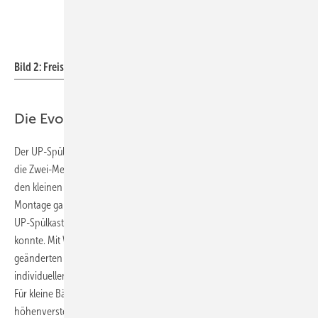
Bild: Glock
Bild 2: Freistehendes WC-Element von Glock.
Die Evolution geht weiter
Der UP-Spülkasten wurde kontinuierlich weiterentwickelt. 1997 kam
die Zwei-Mengen-Spültechnologie mit definierten Spülmengen für
den kleinen und großen Toilettengang auf den Markt. Auch in puncto
Montage gab es Verbesserungen: 2002 wurde dem Fachhandwerk ein
UP-Spülkasten vorgestellt, der ohne Werkzeug montiert werden
konnte. Mit WC-Elementen in verschiedenen Höhen wurde den
geänderten Anforderungen an das Bauen, sukzessive an die
individuellen Ausprägungen von Badezimmern, Rechnung getragen.
Für kleine Bäder gab es fortan Ecklösungen, genauso wie
höhenverstellbare Elemente fürs WC.