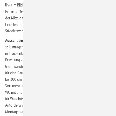
links im Bild 3 das Prevista-­Dry-WC-Element in Verbindung mit der
Prevista-Dry-Plus-Montageschiene für die flexible Badgestaltung, in
der Mitte das ebenfalls in der Höhe verstellbare WC-Element für die
Einzelwandmontage oder für die Montage im bauseitigen
Ständerwerk, rechts der Block Prevista Pure für den Nassbau.
Ausschubmodule:
Die Ausschubmodule von Geberit (
Bild 4
) sind
selbsttragende, raumhohe Montagerahmen zum passgenauen Einbau
in Trockenbauwände mit UW-50-Profil. Sie sind ausgelegt für die
Erstellung von raumhohen Installationsvorwänden und -
trennwänden im Objektgeschäft. Erhältlich sind sie in zwei Bauhöhen:
für eine Raumhöhe von 260 bis 280 cm und eine Raumhöhe von 280
bis 300 cm. Sie ermöglichen einen Fußbodenaufbau bis zu 30 cm. Das
Sortiment umfasst die wesentlichen Ausschubmodule für das Wand-
WC mit und ohne Befestigungsmöglichkeiten für die Raumentlüftung,
für Waschtische sowie Badewanne oder Dusche. Für barrierefreie
Anforderungen sind die Ausschubmodule mit verschiedenen
Montageplatten für Stütz- und Haltegriffe vorgerüstet.