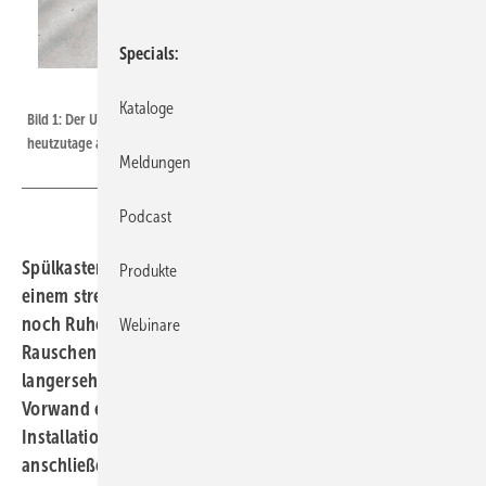
Specials
Bild: Geberit
Kataloge
Bild 1: Der Unterputz-Spülkasten als WC-Element für den Trockenbau ist
heutzutage aus der modernen ­Sanitärwelt nicht mehr wegzudenken.
Meldungen
Podcast
Spülkasten im Unterputz ▪ Wer kennt es nicht: Nach
Produkte
einem stressigen Arbeitstag endlich im Bett und nur
noch Ruhe wollen. Doch plötzlich stört das laute
Webinare
Rauschen der Toilettenspülung vom Nachbarn die
langersehnte Erholung. Dabei könnte hier ein in die
Vorwand eingebauter Spülkasten für eine geräuscharme
Installation sorgen. Dieser Beitrag und die daran
anschließende, auf Angaben der Hersteller beruhende