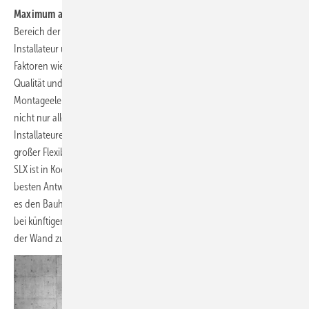
Maximum an Flexibilität:
Bei neuen Produktentwicklungen im
Bereich der Vorwand­installationssysteme entscheidet nicht selten der
Installateur über Erfolg oder Misserfolg. Maßgeblich sind hierbei
Faktoren wie eine einfache Montage, Flexibilität in der Anwendung,
Qualität und eine präzise Justierung. Grohe bietet mit dem
Montageelement Rapid SLX (
Bild 6
) ein zukunftssicheres System, das
nicht nur allen derzeitigen Anforderungen gerecht wird, sondern
Installateuren vor allem die Arbeit maßgeblich erleichtert und mit
großer Flexibilität auch auf neue Entwicklungen vorbereitet ist. Rapid
SLX ist in Kooperation mit dem Handwerk entstanden und bietet die
besten Antworten auf die Bedürfnisse der Profis. Zugleich ermöglicht
es den Bauherren ein Maximum an Flexibilität und stellt sicher, auch
bei künftigen Modernisierungen immer noch ein passendes System in
der Wand zu haben, das alle gewünschten Veränderungen mitmacht.