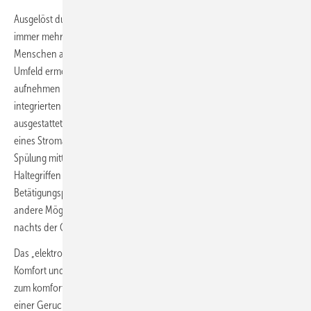
Ausgelöst durch die Veränderungen in der Alterspyramide waren
immer mehr barrierefreie Lösungen für das Bad gefragt, die
Menschen auch im Alter ein selbstbestimmtes Leben im eigenen
Umfeld ermöglichen. Um die auftretenden höheren Abstützkräfte
aufnehmen zu können, wurden die ersten WC- und WT-Elemente mit
integrierten Befestigungsplatten aus Holz für Stütz- und Klappgriffe
ausgestattet. Entscheidende Entwicklungen folgten auf die Installation
eines Stromanschlusses am WC-Element: Damit konnte die WC-
Spülung mittels Tasten an den klappbaren Stütz- und/oder
Haltegriffen oder berührungslos über eine elektronische
Betätigungsplatte ausgelöst werden. Mit Strom ergaben sich noch
andere Möglichkeiten, wie beispielsweise Licht am WC-Element, das
nachts der Orientierung dient.
Das „elektronische WC“ eröffnete noch andere Funktionen für mehr
Komfort und Hygiene. Mit dessen Einführung entwickelte sich das Bad
zum komfortablen Ort der Körperpflege. So sorgen WC-Elemente mit
einer Geruchsabsaugung heute für bessere Luft im Bad und Gäste-