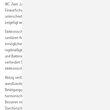
WC. Zwei „Luftverbesserer“ können integriert werden. Über einen
Einwurfschacht im UP-Spülkasten können Spülkastenwürfel mit
unterschiedlichen Duftnoten heute auch ohne Körbchen dem Wasser
beigefügt werden.
Elektronische Spülauslösungen veränderten auch die Funktion der
sanitären Anlagen in Veranstaltungs- und Sportanlagen. Sie
ermöglichen über Intervallschaltungen die Spülung und damit einen
regelmäßigen Wasseraustausch. So kann dem Wachstum von Keimen
und Bakterien vorgebeugt sowie die Verkalkung reduziert werden. Das
verhindert Störungen. Die gleiche Technik gibt es auch für Urinale mit
elektronischer Steuereinheit.
Klobig, verfügbar maximal in den gängigen Sanitärfarben und nicht
wandbündig, also erhaben auf der Wand. So sahen
Betätigungsplatten lange Zeit aus. Eher optisch störend als ein
harmonischer Bestandteil des WCs. Das änderte sich zwar leicht zum
Besseren mit Einführung der Zwei-Mengen-Spültechnik, doch der
Durchbruch als Designelement gelang 1999 mit kleinen