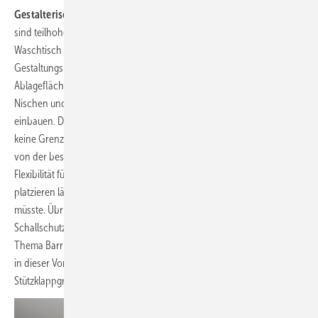
Gestalterische Freiheit:
Mit dem Vorwandsystem Teceprofil (
Bild 5
)
sind teilhohe und freistehende Wände möglich, an denen WC und
Waschtisch statisch sicher angebracht werden können. Das eröffnet
Gestaltungsmöglichkeiten, schafft Raumgefühl und zusätzliche
Ablageflächen auf neu gewonnenen Wandvorsprüngen. Auch
Nischen und Aussparungen für Spiegel oder Regale lassen sich
einbauen. Dank des ausgeklügelten Montagesystems sind der Fantasie
keine Grenzen gesetzt. In der Vorwand können Rohre unabhängig
von der bestehenden Hausinstallation verlegt werden. Diese
Flexibilität führt dazu, dass sich der Waschtisch oder das WC neu
platzieren lässt, ohne dass dafür das ganze Bad entkernt werden
müsste. Übrigens erfüllt das System alle Ansprüche an Brand- und
Schallschutz gleich mit. Wer vorausschauend saniert, kommt nicht am
Thema Barrierefreiheit vorbei. Vorsorglich installierte Gerontomodule
in dieser Vorwandinstallation sorgen später dafür, dass am WC
Stützklappgriffe sicher nachgerüstet werden können.