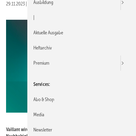
Ausbildung
29.11.2023
|
Druckvorschau
|
Aktuelle Ausgabe
Heftarchiv
Premium
Services
Abo & Shop
Media
Vaillant
Vaillant wird zum dritten Mal mit dem Deutschen
Newsletter