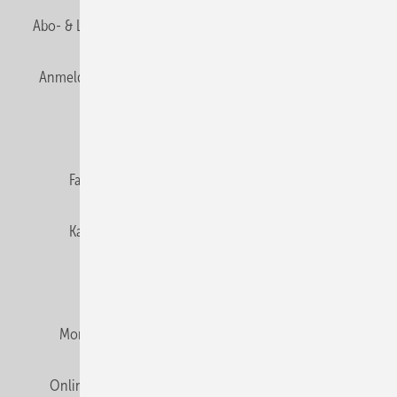
Abo- & Leserservice
AGB
Alle Inhalte chronologisch
Anmelden
Anmeldung & Registrierung
Newsletter
Datenschutz
E-Paper
Editor's choice
Fachbeiträge
Gentner Verlag
Impressum
Karriere bei Gentner
Team
Mediaservice
Mitgliedschaften und Engagement
Montagezeiten Heizung
Montagezeiten Sanitär
Online Mediadaten
Privacy Manager
RSS-Feed