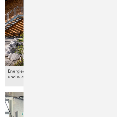
Energiewende: Wo s teht d ie Gebäudetechnik
und wie geht es
weiter?