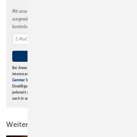
Mit unserem Newsletter erhalten Sie regelmäßig von uns
ausgewählte Informationen und Neuigkeiten, gebündelt und
kostenlos direkt ins Postfach.
Bei Anmeldung zu diesem Newsletter bin ich damit einverstanden, über
interessante Verlags- und Online-Angebote
der Marken der Alfons W.
Gentner Verlag GmbH & Co. KG
informiert zu werden. Diese
Einwilligung kann ich jederzeit widerrufen und eine Abmeldung ist
jederzeit möglich. Informationen zum Umgang mit Daten finden Sie
auch in unserer
Datenschutzerklärung
.
Weitere Inhalte