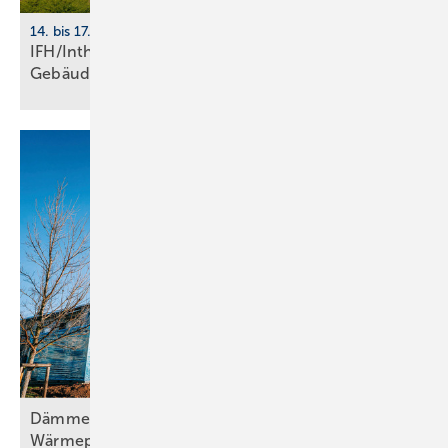
14. bis 17. April 2026, Nürnberg
IFH/Intherm 2026: Sanitär-, Haus- und
Ge­bäu­de­tech­nik
Dämmen, Heizungssanierung und
Wärmepumpentechnologie, Teil
2