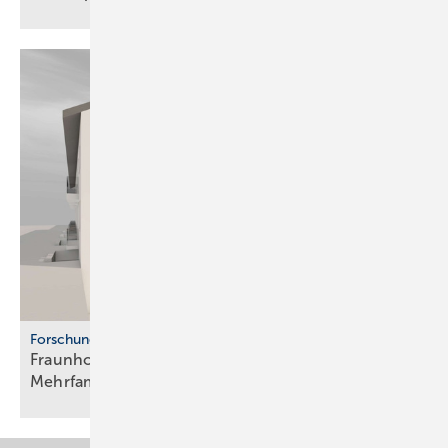
Forschung
Fraunhofer ISE: Propan-Wärme­pum­pen für
Mehr­fa­mi­lien­häuser