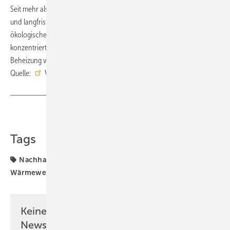
Seit mehr als 10 Jahren verfolgt das Unternehmen eine umfassende
und langfristige Nachhaltigkeitsstrategie, in der verbindliche
ökologische und soziale Ziele festgelegt sind. Die Produktentwicklung
konzentriert sich auf Wärmepumpen, die erneuerbare Energie zur
Beheizung von Gebäuden nutzen. ■
Quelle:
Vaillant
/ fl
Teilen
Link kopieren
Tags
Nachhaltigkeit
Vaillant
Wärmepumpe
Wärmewende
Keine Zeit? Kein Problem mit dem SBZ
Newsletter!