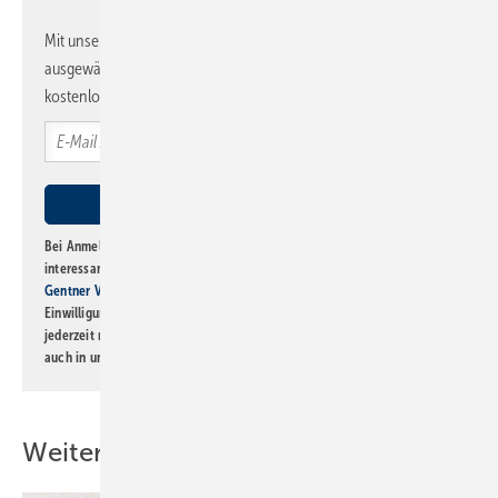
Mit unserem Newsletter erhalten Sie regelmäßig von uns
ausgewählte Informationen und Neuigkeiten, gebündelt und
kostenlos direkt ins Postfach.
Bei Anmeldung zu diesem Newsletter bin ich damit einverstanden, über
interessante Verlags- und Online-Angebote
der Marken der Alfons W.
Gentner Verlag GmbH & Co. KG
informiert zu werden. Diese
Einwilligung kann ich jederzeit widerrufen und eine Abmeldung ist
jederzeit möglich. Informationen zum Umgang mit Daten finden Sie
auch in unserer
Datenschutzerklärung
.
Weitere Inhalte