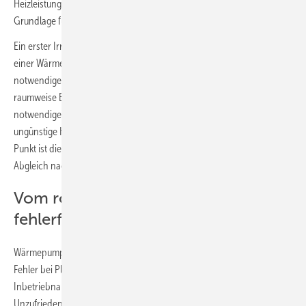
Heizleistung führen. Die Erfahrungen aus der Praxis bildeten die
Grundlage für die Konzeption des Seminars.
Ein erster Irrtum entsteht oft bereits bei der Planung und Auslegung
einer Wärmepumpenanlage, bspw. bei der Bestimmung der
notwendigen Vorlauftemperatur. Fachleute empfehlen hier, Zeit in die
raumweise Berechnung der Heizlast zu investieren. Zudem sollte die
notwendige Systemtemperatur gesenkt und gegebenenfalls
ungünstige Heizkörper ausgetauscht werden. Ein weiterer wichtiger
Punkt ist die Qualifizierung des Unternehmens für den hydraulischen
Abgleich nach Verfahren B.
Vom robusten System zur
fehlerfreien Umsetzung
Wärmepumpen gelten als robuste Wärmeerzeuger. Dennoch können
Fehler bei Planung, Auslegung, Installation, Hydraulik und
Inbetriebnahme das Gesamtergebnis beeinträchtigen und zu
Unzufriedenheit bei den Nutzern führen. Die Referenten von Stiebel