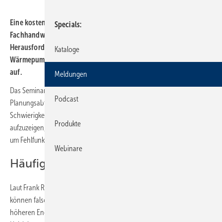
Eine kostenlose Schulung von Stiebel Eltron vermittelt
Specials
Fachhandwerkern Einblicke in die 10 häufigsten
Herausforderungen bei Planung, Installation und Betrieb von
Kataloge
Wärmepumpenanlagen und zeigt Wege zur Fehlervermeidung
auf.
Meldungen
Das Seminar basiert auf Analysen des Kundendienstes und der
Podcast
Planungsabteilung des Heizungsherstellers, die praxisrelevante
Schwierigkeiten identifiziert haben. Ziel ist es, Fachhandwerkern
Produkte
aufzuzeigen, worauf in jedem Prozessschritt geachtet werden muss,
um Fehlfunktionen und Unzufriedenheit zu vermeiden.
Webinare
Häufige Fallstricke erkennen
Laut Frank Röder, Leiter der Planungsabteilung bei Stiebel Eltron,
können falsche Entscheidungen oder kleine Fehler in der Praxis zu
höheren Energiekosten, mangelhaftem Betrieb oder unzureichender