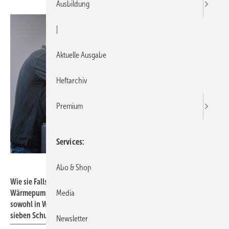
Ausbildung
|
Aktuelle Ausgabe
Heftarchiv
Premium
Services
Stiebel Eltron
Abo & Shop
Wie sie Fallstricke bei Planung, Installation und Betrieb der
Wärmepumpe effizient umgehen können, erfahren Teilnehmende
Media
sowohl in Webinaren als auch in Präsenz-Schulungen an insgesamt
sieben Schulungs-Standorten von Stiebel Eltron deutschlandweit.
Newsletter