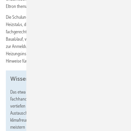
Eltron thematisieren diese potenziellen Fehler offen.
Die Schulung behandelt u.a. die Auslegung der Wärmepumpe und des
Heizstabs, die korrekte Berechnung des Volumenstroms sowie die
fachgerechte Ausführung des Kondensatablaufs. Sie orientiert sich am
Bauablauf, von der ersten Argumentation für eine Wärmepumpe bis
zur Anmeldung beim Energieversorger. Damit bietet sie Planern,
Heizungsinstallateuren und Elektrikern gleichermaßen relevante
Hinweise für ihr Tagesgeschäft.
Wissensvorsprung für die Wärmewende:
Das etwa zweistündige Webinar richtet sich an alle
Fachhandwerker, die ihre Kenntnisse im Bereich Wärmepumpen
vertiefen möchten. Röder betont, dass der Übergang vom
Austausch von Öl- oder Gaskesseln zur Installation
klimafreundlicher Systeme mit dem richtigen Wissen gut zu
meistern ist.