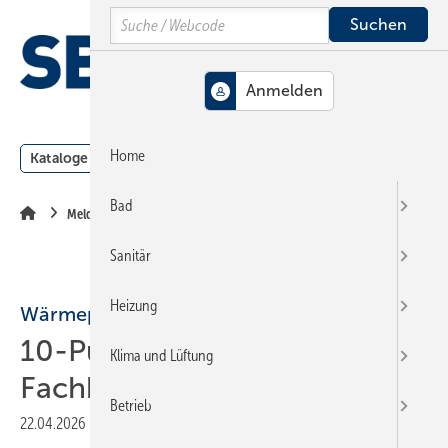
Springe
Springe
Springe
Search
auf
auf
auf
Hauptinhalt
Hauptmenü
SiteSearch
MENÜ
Home
Kataloge
Meldungen
Podcast
Produkte
Webin
Bad
Meldungen
Sanitär
Heizung
Wärmepumpe
10-Punkte-Schulung für
Klima und Lüftung
Fach­hand­wer­ker
Betrieb
22.04.2026
|
Druckvorschau