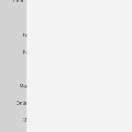
Anmelden
Anmeldung & Registrierung
Newsletter
Datenschutz
E-Paper
Editor's choice
Fachbeiträge
Gentner Verlag
Impressum
Karriere bei Gentner
Team
Mediaservice
Mitgliedschaften und Engagement
Montagezeiten Heizung
Montagezeiten Sanitär
Online Mediadaten
Privacy Manager
RSS-Feed
SBZ abonnieren
Veranstaltungen / Webinare