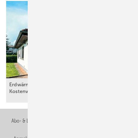
Erdwärmepu mpen bieten im Bestand klare
Kostenvorteile
Abo- & Leserservice
AGB
Alle Inhalte chronologisch