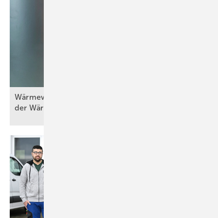
Wä rmewände in der Praxis (Teil 5) – Erneuerung
der
Wärmebereitstellung/-erzeugung