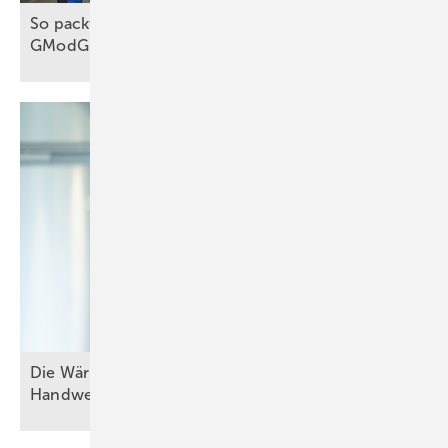
So packt das Handwerk die Wärmewende an, trotz
GModG
Die W ärmewende gelingt nu r gemeinsam mit dem
Handwerk