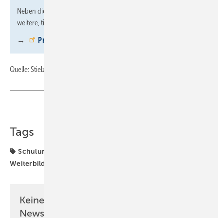
Neben diesem Einsteiger-Webinar bietet das Unternehmen
weitere, tiefergehenden Schulungen an sieben Standorten an.
→
Programm und Anmeldung
Quelle: Stiebel Eltron / fl
Teilen
Link kopieren
Tags
Schulungen
Stiebel Eltron
Webinare
Weiterbildung
Wärmepumpe
Keine Zeit? Kein Problem mit dem SBZ
Newsletter!