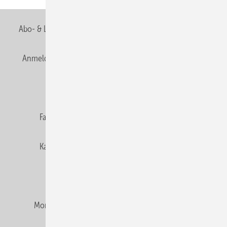
Abo- & Leserservice
AGB
Alle Inhalte chronologisch
Anmelden
Anmeldung & Registrierung
Newsletter
Datenschutz
E-Paper
Editor's choice
Fachbeiträge
Gentner Verlag
Impressum
Karriere bei Gentner
Team
Mediaservice
Mitgliedschaften und Engagement
Montagezeiten Heizung
Montagezeiten Sanitär