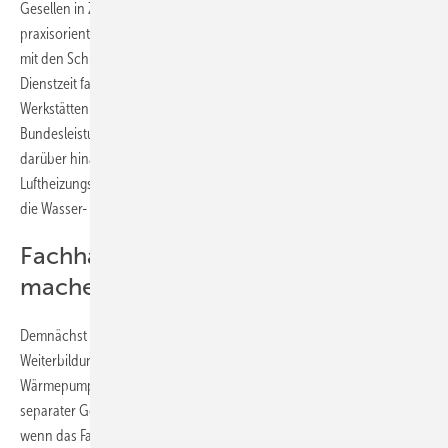
Gesellen in Zusammenarbeit mit der Arbeitsagentur sowie
praxisorientierte Berufsorientierung mit Schülern in Zusammenarbeit
mit den Schulen waren sein besonderes Tätigkeitsfeld. In seine
Dienstzeit fallen auch die Errichtung des Innungsgebäudes mit
Werkstätten und Schulungsräumen sowie die Ernennung zum
Bundesleistungszentrum für die SHK-Berufe. Seit 2009 leitet Bock
darüber hinaus die Geschicke der Unterfränkischen Kachelofen- und
Luftheizungsbauer-Innung, für die er überregional Weiterbildungen für
die Wasser- und Gastechnik im OL-Handwerk durchführt.
Fachhandwerk fit für Wärmepumpen
machen
Demnächst beginnen auch die zusätzlichen
Weiterbildungsmaßnahmen für den Einbau und Betrieb von
Wärmepumpen für die Fachbetriebe. Dafür wurde bereits extra ein
separater Gebäudetrakt erstellt, der demnächst bezogen wird. Nur
wenn das Fachhandwerk fit ist für die neue Technik, kann für die