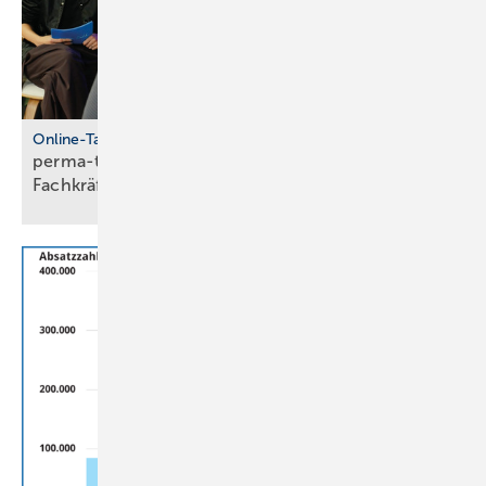
Online-Talkshow
perma-talk: so gelingt Azubi- und
Fach­kräf­te­bin­dung