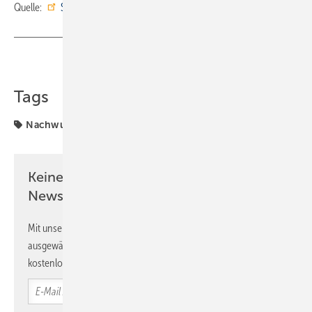
Quelle:
SHK-Innung Schweinfurt
Teilen
Link kopieren
Tags
Nachwuchskräfte
SHK-Handwerk
WorldSkills
Keine Zeit? Kein Problem mit dem SBZ
Newsletter!
Mit unserem Newsletter erhalten Sie regelmäßig von uns
ausgewählte Informationen und Neuigkeiten, gebündelt und
kostenlos direkt ins Postfach.