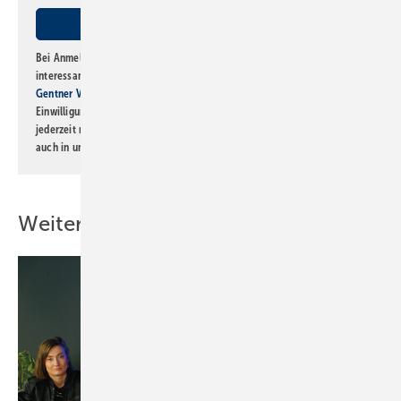
Bei Anmeldung zu diesem Newsletter bin ich damit einverstanden, über
interessante Verlags- und Online-Angebote
der Marken der Alfons W.
Gentner Verlag GmbH & Co. KG
informiert zu werden. Diese
Einwilligung kann ich jederzeit widerrufen und eine Abmeldung ist
jederzeit möglich. Informationen zum Umgang mit Daten finden Sie
auch in unserer
Datenschutzerklärung
.
Weitere Inhalte