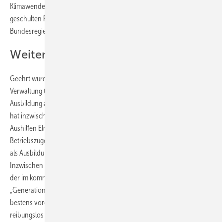
Klimawende auch aktiv etwas getan werden! – Nur durch den
geschulten Fachhandwerker können auch die ehrgeizigen Ziele der
Bundesregierung umgesetzt werden!
Weitere Ehrungen
Geehrt wurden auch Christine Bock, die bereits seit 25 Jahren in der
Verwaltung tätig ist. Andrea Beer begann vor 15 Jahren ihre
Ausbildung als Bürokauffrau, wurde anschließend übernommen und
hat inzwischen die Büroleitung inne. Geehrt wurden auch die
Aushilfen Elmar Heusinger für 10 Jahre und Hermann Metz für 5 Jahre
Betriebszugehörigkeit. Ebenso vor 10 Jahren begann Stefan Köppe
als Ausbildungsmeister SHK seine Tätigkeit in der SHK-Innung.
Inzwischen leitet er die Geschäftsstelle gemeinsam mit Josef Bock,
der im kommenden Jahr in Rente gehen will. Somit ist für den
„Generationenwechsel“ im SHK-Bildungszentrum in Schweinfurt
bestens vorgesorgt, damit der Schulungsbetrieb auch in Zukunft
reibungslos laufen kann.