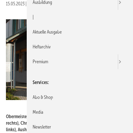
Ausbildung
15.05.2023
|
Druckvorschau
|
Aktuelle Ausgabe
Heftarchiv
Premium
Services
Abo & Shop
SHK-Innung / Foto: Stephanie Rückert
Media
Obermeister Schuchbauer (hinten links), Josef Bock (hinten
rechts), Christine Bock (vorne rechts) und Andrea Beer (vorne
Newsletter
links), Aushilfe Elmar Heusinger (vorne rechts) und