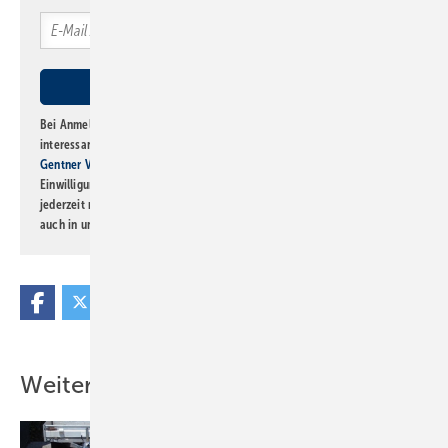
Bei Anmeldung zu diesem Newsletter bin ich damit einverstanden, über
interessante Verlags- und Online-Angebote
der Marken der Alfons W.
Gentner Verlag GmbH & Co. KG
informiert zu werden. Diese
Einwilligung kann ich jederzeit widerrufen und eine Abmeldung ist
jederzeit möglich. Informationen zum Umgang mit Daten finden Sie
auch in unserer
Datenschutzerklärung
.
Weitere Inhalte