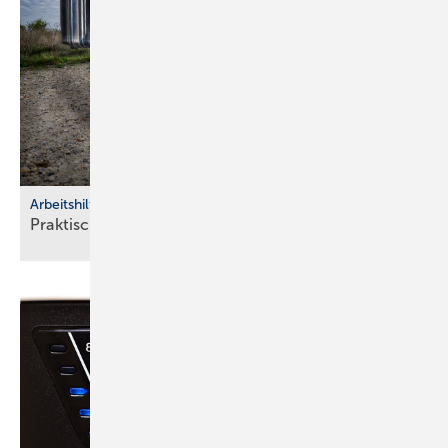
Arbeitshilfen
Praktische Hilfs­mittel für
Hand­werker