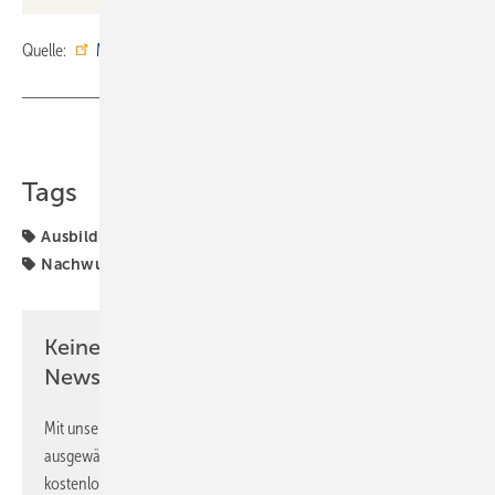
Quelle:
Markus Mack Heizung Sanitär
/ ml
Teilen
Link kopieren
Tags
Ausbildung
BMWK
Fachkräftemangel
Heizung
Nachwuchskräfte
Keine Zeit? Kein Problem mit dem SBZ
Newsletter!
Mit unserem Newsletter erhalten Sie regelmäßig von uns
ausgewählte Informationen und Neuigkeiten, gebündelt und
kostenlos direkt ins Postfach.