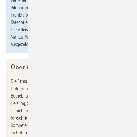
verliehen. Ziel des Preises ist es, neue Ansätze in der beruflichen
Bildung zu fördern und Best Practices zu teilen, um den
Fachkräftemangel zu bekämpfen. Die Preisträger werden in drei
Kategorien ausgezeichnet: „Industrie, Handel und
Dienstleistungen“, „Handwerk“ sowie „Ausbildungsinitiativen“.
Markus Mack Heizung Sanitär wurde in der Kategorie „Handwerk“
ausgezeichnet.
Über Markus Mack Heizung Sanitär
Die Firma Markus Mack Heizung Sanitär ist ein familiengeführtes
Unternehmen mit Sitz in Michelbach. Seit fast 8 Jahren steht der
Betrieb für Qualität und Zuverlässigkeit in den Bereichen
Heizung, Sanitär und erneuerbare Energien. Das Unternehmen
ist nicht nur regional verwurzelt, sondern auch bekannt für seine
fortschrittliche Ausrichtung im Handwerk. Neben der fachlichen
Kompetenz spielt die Nachwuchsförderung eine zentrale Rolle
im Unternehmensleitbild.