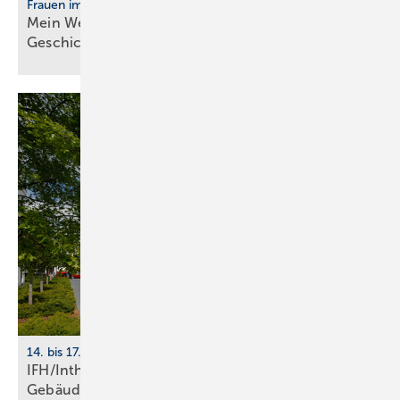
Frauen im Handwerk
Mein Weg ins Handwerk: Vier Frau­en er­zäh­len ihre
Ge­schich­te
14. bis 17. April 2026, Nürnberg
IFH/Intherm 2026: Sanitär-, Haus- und
Ge­bäu­de­tech­nik