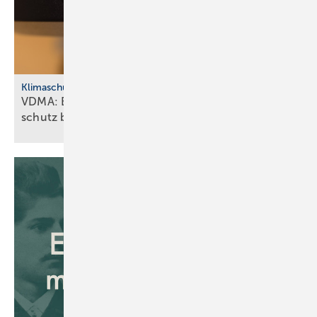
Klimaschutz
VDMA: Effiziente Sanitär­tech­nik macht Klima­
schutz
bezahlbar