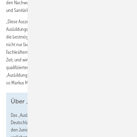
den Nachwuchs optimal auf die Herausforderungen in der Heizungs-
und Sanitärbranche vorbereiten.
„Diese Auszeichnung ist eine großartige Bestätigung unserer
Ausbildungsarbeit. Wir legen großen Wert darauf, jungen Menschen
die bestmögliche Unterstützung und Förderung zu bieten, damit sie
nicht nur fachlich, sondern auch persönlich wachsen können. Der
Fachkräftemangel ist eine der größten Herausforderungen unserer
Zeit, und wir sehen es als unsere Pflicht an, aktiv daran mitzuwirken,
qualifizierten Nachwuchs zu fördern. Dass wir dafür nun mit dem
‚Ausbildungs-Ass 2024‘ geehrt werden, macht uns besonders stolz“,
so Markus Mack, Geschäftsführer des Unternehmens.
Über „Ausbildungs-Ass“
Das „Ausbildungs-Ass“ wird von den Wirtschaftsjunioren
Deutschland gemeinsam mit der INTER Versicherungsgruppe,
den Junioren des Handwerks und dem
handwerk magazin