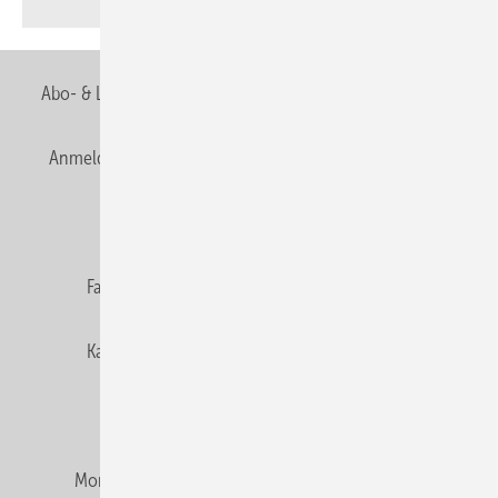
Abo- & Leserservice
AGB
Alle Inhalte chronologisch
Anmelden
Anmeldung & Registrierung
Newsletter
Datenschutz
E-Paper
Editor's choice
Fachbeiträge
Gentner Verlag
Impressum
Karriere bei Gentner
Team
Mediaservice
Mitgliedschaften und Engagement
Montagezeiten Heizung
Montagezeiten Sanitär