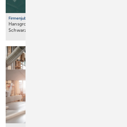
Firmenjubiläum
Hansgrohe: 125 Jahre Sa­ni­tär­tech­nik aus dem
Schwarz­wald