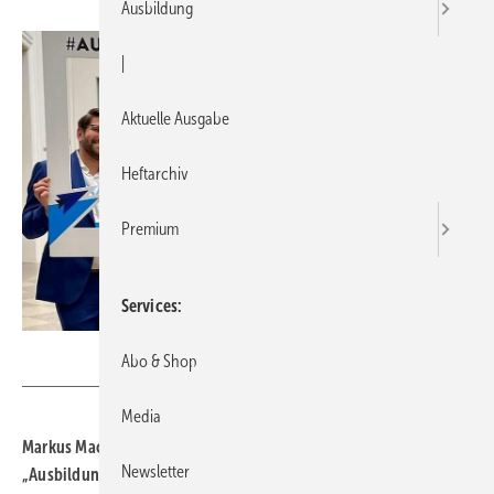
Ausbildung
|
Aktuelle Ausgabe
Heftarchiv
Premium
Services
Lukas Schramm
Abo & Shop
Media
Markus Mack Heizung Sanitär gewinnt den 3. Platz beim
Newsletter
„Ausbildungs-Ass 2024“. Mit dem Preis werden herausragende