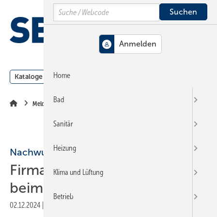
Springe
Springe
Springe
Search
auf
auf
auf
Hauptinhalt
Hauptmenü
SiteSearch
MENÜ
Home
Kataloge
Meldungen
Podcast
Produkte
Webin
Bad
Meldungen
Sanitär
Heizung
Nachwuchskräfte
Firma Mack belegt 3. Platz
Klima und Lüftung
beim Ausbildungs-Ass 2024
Betrieb
02.12.2024
|
Druckvorschau