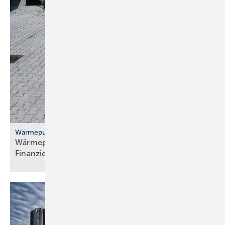
Wärmepumpenhochlauf
Wärmepumpen: gute Ideen für Transport,
Finanzierung und
Versicherung