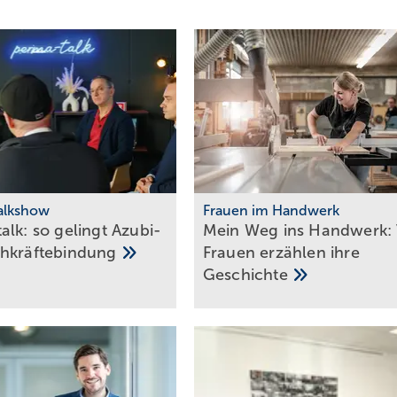
alkshow
Frauen im Handwerk
alk: so gelingt Azubi-
Mein Weg ins Handwerk: 
h­kräf­te­bin­dung
Frau­en er­zäh­len ihre
Ge­schich­te