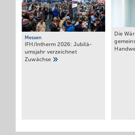
Die W ä
Messen
gemein
IFH/Intherm 2026: Ju­bi­lä­
Handw
ums­jahr ver­zeich­net
Zu­wäch­se