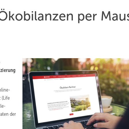
ko­bi­lan­zen per Mau
e
izierung
line-
 (Life
le-
Daten der