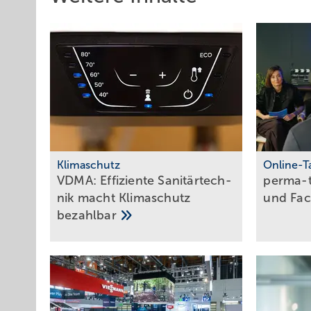
Klimaschutz
Online-T
VDMA: Effiziente Sanitär­tech­
perma-t
nik macht Klima­schutz
und
Fac
bezahlbar