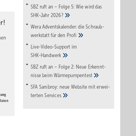
SBZ ruft an – Folge 5: Wie wird das
SHK-Jahr
2026?
r!
Wera Adventskalender: die Schraub­
werk­statt für den
Pro­fi
nen
Live-Video-Support im
SHK-Handwerk
SBZ ruft an – Folge 2: Neue Erkennt­
nisse beim
Wärme­pumpen­test
SFA Sanibroy: neue Web­site mit erwei­
gung
terten
Services
 Daten