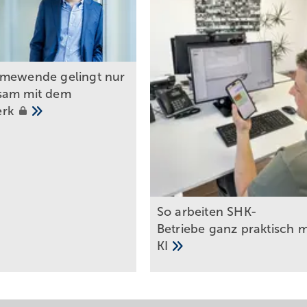
rmewende gelingt nu r
sam mit dem
erk
So arbeiten SHK-
Betriebe ganz praktisch m
KI