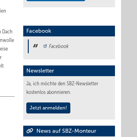
ien
Facebook
m Dach
inwolle
Facebook
eise
r
lt
Newsletter
Ja, ich möchte den SBZ-Newsletter
kostenlos abonnieren.
Jetzt anmelden!
News auf SBZ-Monteur