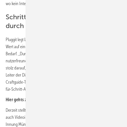
wo kein Internetempfang möglich ist, z.B. im Keller des Kunden.
Schritt-für-Schritt-Anleitungen
durch 3D-Tutorials
Pluggit legt bei der Entwicklung seiner Wohnraumlüftungslösungen
Wert auf eine einfache Installation und flexible Anpassung je nach
Bedarf. „Durch die Craftguide-Anleitungen wird alles einfacher,
nutzerfreundlicher und intuitiver. Das ist die Zukunft, und wir sind sehr
stolz darauf, diese Technik zu unterstützen“, so Jochen Hofmann,
Leiter der Digitalen Academy bei Pluggit. „Die Fachhandwerker, die die
Craftguide-Tutorials bereits nutzen, sind begeistert. Durch die Schritt-
für-Schritt-Anleitung klappt die Ausführung am Gerät auf Anhieb.“
Hier gehts zu den
Craftguide-Tutorials
Derzeit stellt Pluggit 11 3D-Tutorials zur Verfügung, für die Zukunft sind
auch Videoinhalte geplant. Bei Schulungsveranstaltungen der SHK
Innung München und von SHK-Fachbetrieben wird außerdem