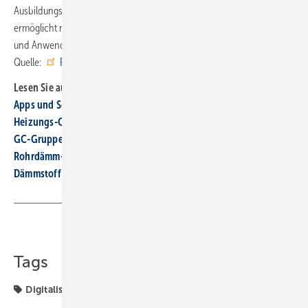
Ausbildungsmaterial per VR-Brille vermittelt. Die Virtuelle Realität
ermöglicht neue Dimensionen der Veranschaulichung von Produkten
und Anwendungsbeispielen. ■
Quelle:
Pluggit
/ fl
Lesen Sie auch:
Apps und Software für Handwerker und Planer
Heizungs-Check: ZVSHK stellt digitale Tools zur Verfügung
GC-Gruppe: Konfigurator für Abwasserpumpen
Rohrdämm-Rechner von Rockwool: schnell zum passenden
Dämmstoff
Teilen
Link kopieren
Tags
Digitalisierung
Pluggit
digitale Tools