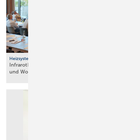
Heizsysteme
Infrarotheizung: Bau­stein für be­zahl­ba­res Bau­en
und
Woh­nen