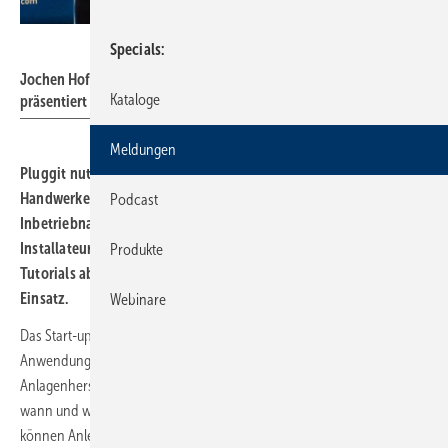
Pluggit
Specials
Jochen Hofmann, Leiter der Digitalen Academy bei Pluggit,
Kataloge
präsentiert Craftguide-Schulungsinhalte per VR-Brille.
Meldungen
Pluggit nutzt die digitale Plattform von Craftguide, um SHK-
Handwerkern Schritt-für-Schritt-Anleitungen zur Installation,
Podcast
Inbetriebnahme und Wartung seiner Geräte zu liefern.
Installateure können so per PC oder Mobilgerät hilfreiche
Produkte
Tutorials abrufen. Auch Lerninhalte im VR-Format kommen zum
Einsatz.
Webinare
Das Start-up-Unternehmen
Craftguide
bündelt das Produkt- und
Anwendungswissen verschiedener Maschinen- und
Anlagenhersteller für Fachhandwerker. Sie haben dadurch die Wahl,
wann und wo sie sich weiterbilden. Dank der Download-Funktion
können Anleitungen auch direkt auf der Baustelle angesehen werden,