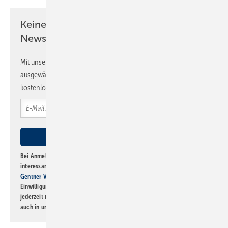
Keine Zeit? Kein Problem mit dem SBZ
Newsletter!
Mit unserem Newsletter erhalten Sie regelmäßig von uns
ausgewählte Informationen und Neuigkeiten, gebündelt und
kostenlos direkt ins Postfach.
Bei Anmeldung zu diesem Newsletter bin ich damit einverstanden, über
interessante Verlags- und Online-Angebote
der Marken der Alfons W.
Gentner Verlag GmbH & Co. KG
informiert zu werden. Diese
Einwilligung kann ich jederzeit widerrufen und eine Abmeldung ist
jederzeit möglich. Informationen zum Umgang mit Daten finden Sie
auch in unserer
Datenschutzerklärung
.