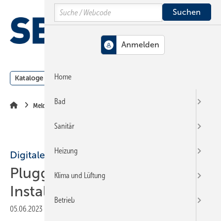
Springe
Springe
Springe
Search
auf
auf
auf
Hauptinhalt
Hauptmenü
SiteSearch
MENÜ
Home
Kataloge
Meldungen
Podcast
Produkte
Webin
Bad
Meldungen
Sanitär
Heizung
Digitale Tools
Pluggit: VR-Technologie für
Klima und Lüftung
Installateure
Betrieb
05.06.2023
|
Druckvorschau