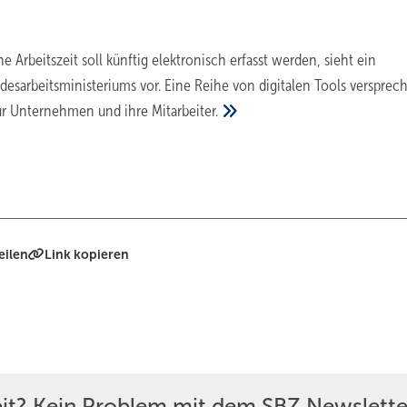
he Arbeitszeit soll künftig elektronisch erfasst werden, sieht ein
esarbeitsministeriums vor. Eine Reihe von digitalen Tools versprec
für Unternehmen und ihre
Mitarbeiter.
eilen
Link kopieren
eit? Kein Problem mit dem SBZ Newslette