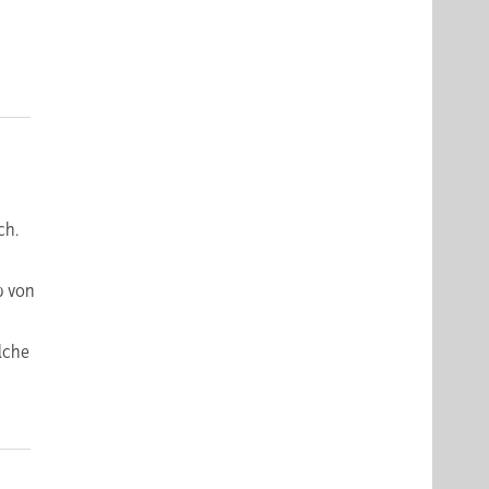
ch.
b von
lche