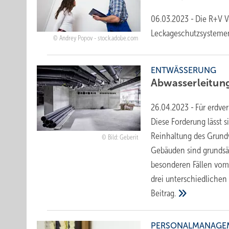
06.03.2023
-
Die R+V V
Leckageschutzsystemen
Andrey Popov - stock.adobe.com
ENTWÄSSERUNG
Abwasserleitun
26.04.2023
-
Für erdve
Diese Forderung lässt
Reinhaltung des Grund
Bild: Geberit
Gebäuden sind grundsä
besonderen Fällen vom 
drei unterschiedlichen
Beitrag.
PERSONALMANAGE