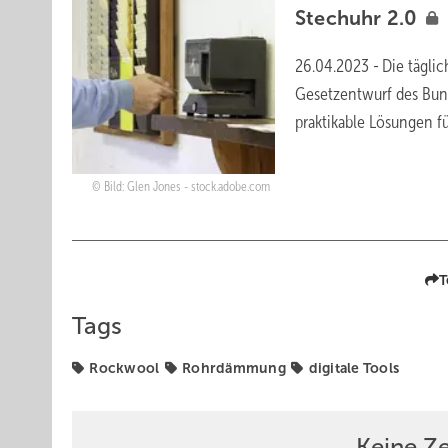
Stechuhr
2.0
26.04.2023
-
Die täglic
Gesetzentwurf des Bund
praktikable Lösungen 
Bild: Glen Jones - stock.adobe.com
T
Tags
Rockwool
Rohrdämmung
digitale Tools
Keine Z