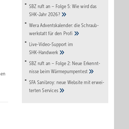
SBZ ruft an – Folge 5: Wie wird das
SHK-Jahr
2026?
Wera Adventskalender: die Schraub­
werk­statt für den
Pro­fi
Live-Video-Support im
SHK-Handwerk
SBZ ruft an – Folge 2: Neue Erkennt­
nisse beim
Wärme­pumpen­test
hen
SFA Sanibroy: neue Web­site mit erwei­
terten
Services