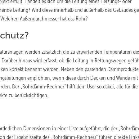
kt erfüllt. Handelt es sich um die Leitung eines Heizungs- oder
ende Leitung? Wird diese innerhalb und außerhalb des Gebäudes ge
 Welchen Außendurchmesser hat das Rohr?
schutz?
aturanlagen werden zusätzlich die zu erwartenden Temperaturen de
rüber hinaus wird erfasst, ob die Leitung in Rettungswegen gefüh
dicken korrekt benannt werden. Neben den passenden Dämmprodukt
ngsleitungen empfohlen, wenn diese durch Decken und Wände mit 
den. Der „Rohrdämm-Rechner“ hilft dem User so dabei, alle für die
te zu berücksichtigen.
rderlichen Dimensionen in einer Liste aufgeführt, die der „Rohrdä
Von der Ergebnisseite des „Rohrdämm-Rechners“ führen direkte Links