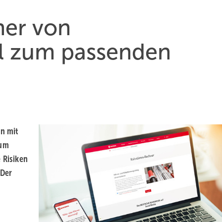
er von
l zum passenden
n mit
 um
 Risiken
 Der