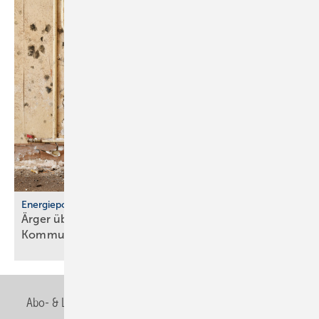
Energiepolitik
Ärger über För­der­stopp und po­li­ti­sche
Kom­mu­ni­ka­ti­on
Abo- & Leserservice
AGB
Alle Inhalte chronologisch