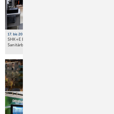
17. bis 20. März 2026, Messe Essen
SHK+E Essen mit neuer Impuls­fläche für die
Sani­tär­branche