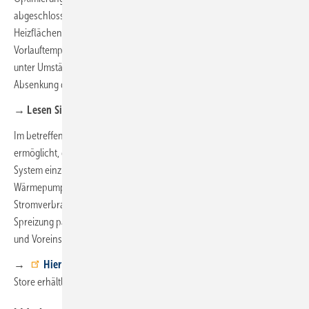
abgeschlossen ist, kann mit dieser Funktion der „Schlechtpunkt“ der
Heizflächen ermittelt werden – durch Veränderung der
Vorlauftemperatur und gegebenenfalls der Spreizung. So lassen sich
unter Umständen einzelne Räume erkennen, in denen die Heizlast bei
Absenkung der Vorlauftemperaturen nicht gedeckt werden kann.
→ Lesen Sie auch:
Apps und Software für Handwerker und Planer
Im betreffenden Raum gezielt die Heizfläche zu vergrößern
ermöglicht, dann eine niedrigere Vorlauftemperatur für das gesamte
System einzustellen. Dies ist besonders wichtig im Zusammenhang mit
Wärmepumpen, da jedes Grad mehr an Temperaturhub den
Stromverbrauch deutlich erhöht. Praktisch: Bei Änderung der
Spreizung passt die App selbstverständlich auch die Wassermengen
und Voreinstellungen direkt entsprechend an.
→
Hier gehts zur Heizlast-App
(auch im Apple und Google Play
Store erhältlich)