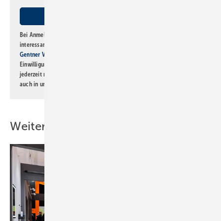
Bei Anmeldung zu diesem Newsletter bin ich damit einverstanden, über
interessante Verlags- und Online-Angebote
der Marken der Alfons W.
Gentner Verlag GmbH & Co. KG
informiert zu werden. Diese
Einwilligung kann ich jederzeit widerrufen und eine Abmeldung ist
jederzeit möglich. Informationen zum Umgang mit Daten finden Sie
auch in unserer
Datenschutzerklärung
.
Weitere Inhalte