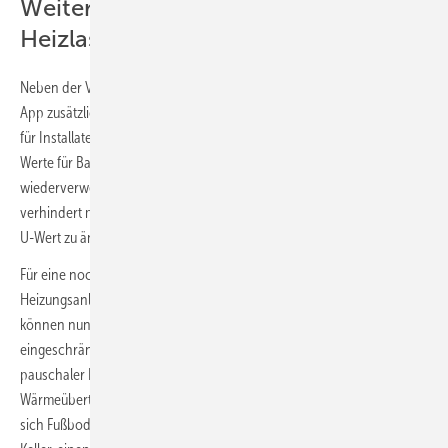
Weitere Verbesserungen der
Heizlast-App
Neben der Vorlauftemperatur-Optimierung bietet die Resideo Heizlast-
App zusätzliche Ergänzungen, die die praxisgerechte Unterstützung
für Installateure weiter verbessern: So werden einmal eingegebene U-
Werte für Bauteile automatisch innerhalb des Projektes
wiederverwendet. Dies erspart die wiederholte Dateneingabe und
verhindert mögliche Fehler dabei. Sollte es dennoch nötig sein, den
U-Wert zu ändern, ist dies jederzeit flexibel möglich.
Für eine noch genauere Planung und Auslegung von
Heizungsanlagen, insbesondere in komplexen Gebäudestrukturen,
können nun zudem auch Bauteile berücksichtigt werden, die an
eingeschränkt beheizte Räume angrenzen. Hierbei wird ein
pauschaler Delta-Wert von 5 Kelvin verwendet, um die
Wärmeübertragung zuverlässig zu ermitteln. Darüber hinaus lassen
sich Fußbodenflächen anteilig rechnen, z.B. an einen unbeheizten