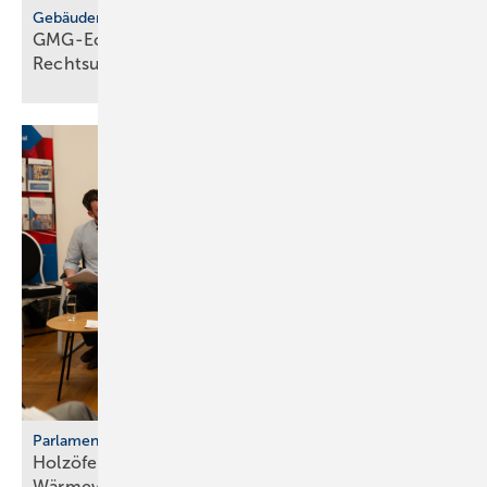
Gebäudemodernisierungsgesetz
GMG-Eckpunkte: zwi­schen Er­leich­te­rung und
Rechts­un­si­cher­heit
Parlamentarischer Kaminabend
Holzöfen als Resilienz­fak­tor der
Wärme­ver­sor­gung