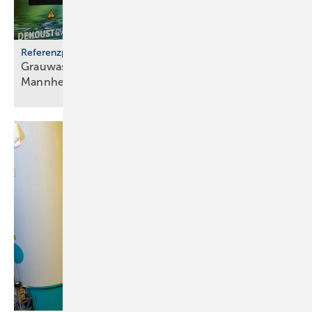
Referenzprojekt
Grauwassernutzung spart Frisch­was­ser in
Mann­heim