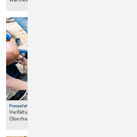
Pressefahrt des BWP
Vielfältiger Einsatz von Wärmepumpen in
Oberfranken