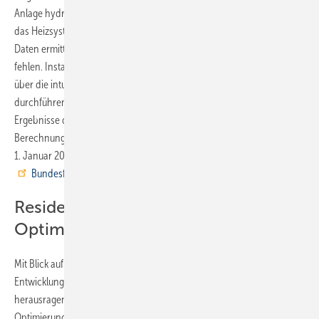
Anlage hydraulisch einreguliert werden und desto effizienter arbeitet
das Heizsystem. Mit der Resideo Heizlast-App lassen sich belastbare
Daten ermitteln, auch wenn im Gebäudebestand Planungsdaten
fehlen. Installateure können durch die Eingabe weniger Parameter
über die intuitive Benutzeroberfläche schnell Heizlastberechnungen
durchführen und die idealen Ventilvoreinstellungen erhalten. Die
Ergebnisse der App erfüllen die Anforderungen des
Berechnungsverfahrens B, das von der
EnSimiMaV
und seit dem
1. Januar 2023 auch für die Förderprogramme der
Bundesförderung für effiziente Gebäude
(BEG) gefordert wird.
Resideo: mit App
Optimierungspotenzial ermitteln
Mit Blick auf alltägliche praktische Anforderungen und aktuelle
Entwicklungen wurde die Resideo Heizlast-App nun aktualisiert. Die
herausragendste Neuerung ist die Möglichkeit der Vorlauftemperatur-
Optimierung: Nachdem die Heizlastberechnung für ein Gebäude