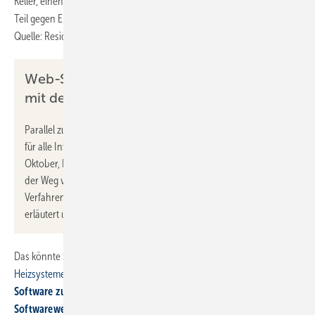
Keller, einen auskragenden Teil gegen Außenluft und einen weiteren
Teil gegen Erdreich. ■
Quelle: Resideo / ml
Web-Seminare: Hydraulischer Abgleich
mit der Resideo Heizlast-App
Parallel zu den Neuerungen in der Heizlast-App bietet Resideo
für alle Interessierten auch neue
Web-Seminare
im
Oktober, November und Dezember an. In den Schulungen wird
der Weg von der Berechnung des Abgleichs nach dem
Verfahren B bis zur Umsetzung am Thermostatventil praxisnah
erläutert und aufgezeigt.
Das könnte Sie interessieren:
Heizsysteme: Apps und Software für die Druckhaltung
Software zur Projektierung von Wärmepumpenanlagen
Softwarewechsel im Betrieb: So gelingt er reibungslos