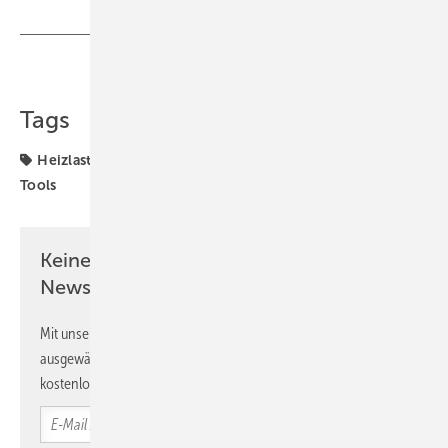
Teilen
Link kopieren
Tags
Heizlast
Resideo
Vorlauftemperatur
digitale
Tools
Keine Zeit? Kein Problem mit dem SBZ
Newsletter!
Mit unserem Newsletter erhalten Sie regelmäßig von uns
ausgewählte Informationen und Neuigkeiten, gebündelt und
kostenlos direkt ins Postfach.