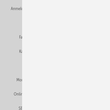
Anmelden
Anmeldung & Registrierung
Newsletter
Datenschutz
E-Paper
Editor's choice
Fachbeiträge
Gentner Verlag
Impressum
Karriere bei Gentner
Team
Mediaservice
Mitgliedschaften und Engagement
Montagezeiten Heizung
Montagezeiten Sanitär
Online Mediadaten
Privacy Manager
RSS-Feed
SBZ abonnieren
Veranstaltungen / Webinare