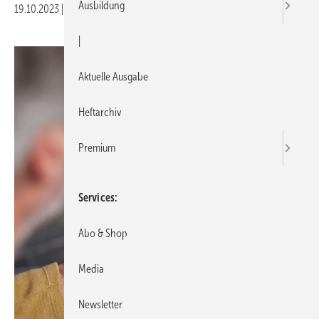
Ausbildung
19.10.2023
|
Druckvorschau
|
Aktuelle Ausgabe
Heftarchiv
Premium
Services
Abo & Shop
Media
Newsletter