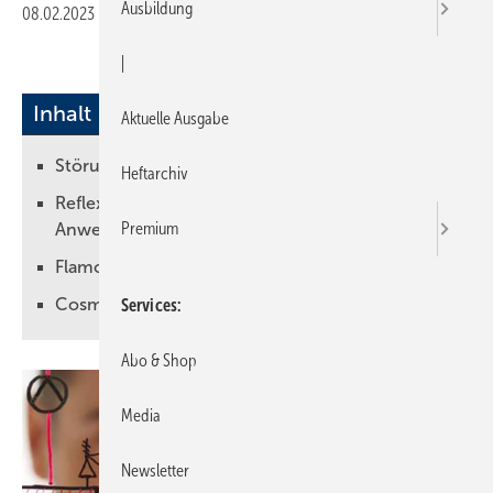
Ausbildung
08.02.2023
|
Druckvorschau
|
Inhalt
Aktuelle Ausgabe
Störungen des Heizbetriebs vermeiden
Heftarchiv
Reflex Pro: Drei Varianten für jeden
Premium
Anwendungsfall
Flamco: Fürs Büro und für unterwegs
Cosmo App: Für die mobile Nutzung
Services
Abo & Shop
Media
Newsletter