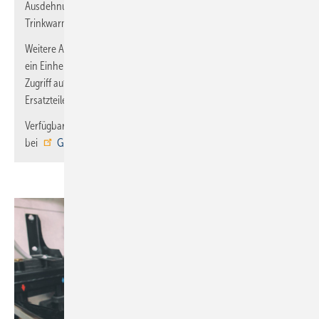
Ausdehnungsgefäß-Berechnungen für Heizung,
Trinkwarmwasser und Solarthermie zählen.
Weitere App-Bestandteile sind ein Wärme-/Leistungs-Rechner,
ein Einheiten-Umrechner sowie ein QR-Code-Reader und der
Zugriff auf das Produkt-Katalogregal sowie auf Datenblätter,
Ersatzteile und vieles mehr.
Verfügbar ist die Gratis-App sowohl im
App Store
als auch
bei
Google Play
. ■