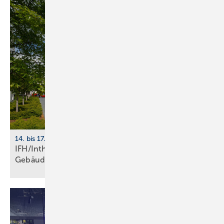
14. bis 17. April 2026, Nürnberg
IFH/Intherm 2026: Sanitär-, Haus- und
Ge­bäu­de­tech­nik