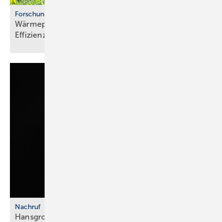
Forschungsprojekt
Wärmepumpen im Altbau: Stu­die be­legt
Ef­fi­zi­enz
Nachruf
Hansgrohe Group trauert um Klaus
Grohe