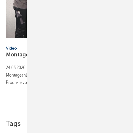
Wolf
Video
Montageanleitungen fürs
SHK-Fachhandwerk
24.03.2026
-
SHK-Hersteller unterstützen Handwerker mit Video-
Montageanleitungen oder live beim Kundendienst – und sie stellen
Produkte vor. Eine
Auswahl.
Teilen
Link kopieren
Tags