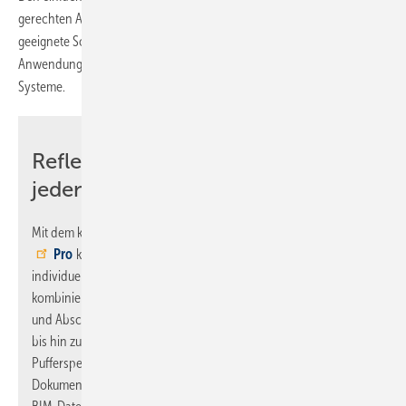
gerechten Auslegung und Dimensionierung der Druckhaltung bieten
geeignete Software-Tools an. Manche eignen sich sogar für weitere
Anwendungen, wie z. B. für Wassererwärmungs- und Solarthermie-
Systeme.
Reflex Pro: Drei Varianten für
jeden Anwendungsfall
Mit dem kostenlosen Auslegungs-Tool
Reflex Solutions
Pro
können Produkte aus dem gesamten Reflex-Portfolio
individuell zusammengestellt und passend zur jeweiligen Anlage
kombiniert ausgelegt werden – von der Druckhaltung, Entgasung
und Abscheidung über Nachspeisung und Wasseraufbereitung
bis hin zu Wärmeübertragern und Trinkwasser- und
Pufferspeichern. Anschließen kann eine vollständige
Dokumentation mit Produktdaten, Ausschreibungstexten und