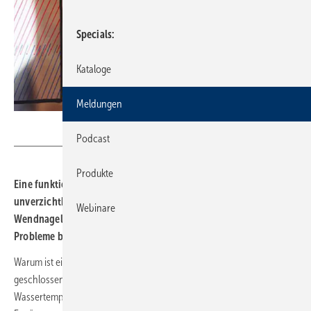
Specials
Kataloge
Meldungen
Reflex
Podcast
Produkte
Eine funktionierende und richtig ausgelegte Druckhaltung ist
unverzichtbar für den störungsfreien Heizbetrieb. Jürgen
Webinare
Wendnagel hat Tool-Tipps zusammengestellt, mit denen es keine
Probleme bei der Konfiguration gibt.
Warum ist eine funktionierende Druckhaltung unverzichtbar? Ein
geschlossenes Warmwasserheizsystem wird mit stark wechselnden
Wassertemperaturen betrieben. Dabei dehnt sich das Heizwasser bei