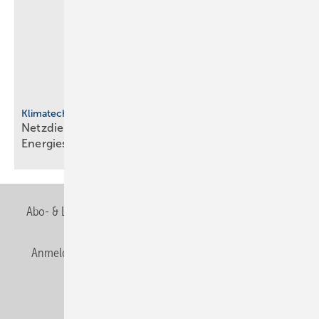
Klimatechnik
Netzdienliche HLK-Sys­te­me: Neue Rol­le im
En­er­gie­sys­tem
Abo- & Leserservice
AGB
Alle Inhalte chronologisch
Anmelden
Anmeldung & Registrierung
Newsletter
Datenschutz
E-Paper
Editor's choice