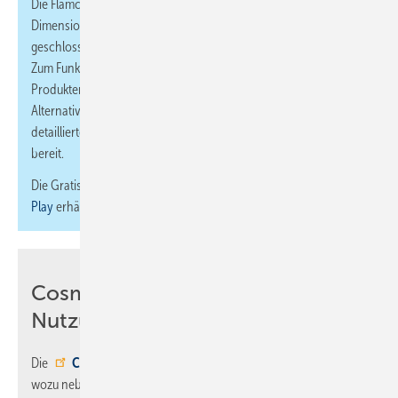
Die Flamco App
Flamconnect
für dient zur überschlägigen
Dimensionierung von Membrandruckausdehnungsgefäßen für
geschlossene Heizungsanlagen in Gebäuden nach EN 12828.
Zum Funktionsumfang gehören u. a. eine automatische
Produktempfehlung sowie die manuelle Auswahl aus passenden
Alternativprodukten. Zu den Produkten selbst hält die App
detaillierte Infos wie Montageanleitungen oder Auswahltabellen
bereit.
Die Gratis-App ist im
App Store
als auch bei
Google
Play
erhältlich.
Cosmo App: Für die mobile
Nutzung
Die
COSMO APP
bietet verschiedene Berechnungstools an,
wozu neben der Thermostatventil-Einstellung vor allem die