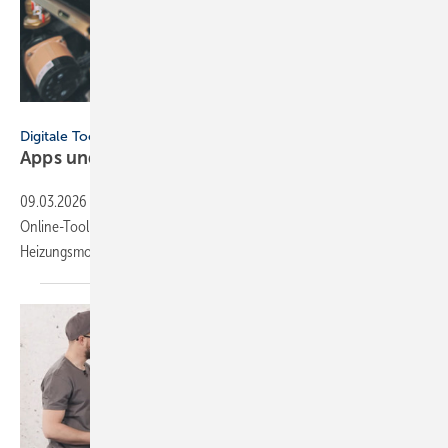
SkyLine - stock.adobe.com
Digitale Tools
Apps und Soft­ware für Hand­werker und
Planer
09.03.2026
-
Neu dabei: ViSoft Viplan für die Bad­planung, FGK-
Online-Tool zu RLT-Anla­gen und Cosmo Energie­spar­rech­ner für die
Hei­zungs­mo­der­ni­sie­rung.