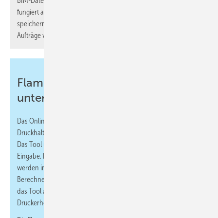
BIM-Daten heruntergeladen werden. Reflex Solutions Pro
fungiert auch als Datenbank. So lassen sich eigene Projekte
speichern und bei Bedarf auch als Vorlagen für vergleichbare
Aufträge verwenden.
Flamco: Fürs Büro und für
unterwegs
Das Online-Berechnungstool
FlexCalc
ermöglicht es, ein
Druckhaltesystem optimal zu konfigurieren und zu berechnen.
Das Tool unterbreitet auch Vorschläge zur Vereinfachung der
Eingabe. Die Kalkulation und ergänzende Produktvorschläge
werden in einer Bestellliste zusammengefasst. Außer zum
Berechnen von Ausdehnungssystemen für die Zentralheizung ist
das Tool auch für die Berechnung von Kühlanlagen,
Druckerhöhungsanlagen und Solaranlagen geeignet.