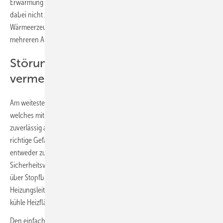
Erwärmung aus und reduziert sein Volumen bei Abkühlung. Damit es
dabei nicht zu Problemen kommt, ist es zwingend erforderlich, den
Wärmeerzeuger mit einer Ausdehnungsleitung und einem oder
mehreren Ausdehnungsgefäßen zu verbinden.
Störungen des Heizbetriebs
vermeiden
Am weitesten verbreitet ist das Membran-Ausdehnungsgefäß (MAG),
welches mit seinem integrierten Gaspolster die Druckschwankungen
zuverlässig ausgleichen aus. Voraussetzung ist jedoch, dass die
richtige Gefäßgröße ausgewählt bzw. berechnet wird. Sonst kann es
entweder zu einem Überdrücken kommen, bei denen sogar das
Sicherheitsventil anspricht. Oder es entsteht ein Unterdruck, wodurch
über Stopfbuchsen, lösbare Verbindungen etc. Luft in die
Heizungsleitungen gesaugt würde. Die Folge wären Gluckergeräusche,
kühle Heizflächen und ein drastisch steigendes Korrosionsrisiko.
Den einfachsten Weg und sichersten Weg zur richtigen und DIN-