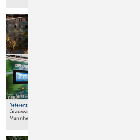
Referenzprojekt
Grauwassernutzung spart Frisch­was­ser in
Mann­heim