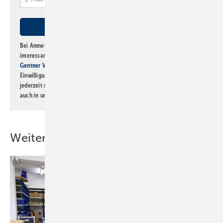
Bei Anmeldung zu diesem Newsletter bin ich damit einverstanden, über
interessante Verlags- und Online-Angebote
der Marken der Alfons W.
Gentner Verlag GmbH & Co. KG
informiert zu werden. Diese
Einwilligung kann ich jederzeit widerrufen und eine Abmeldung ist
jederzeit möglich. Informationen zum Umgang mit Daten finden Sie
auch in unserer
Datenschutzerklärung
.
Weitere Inhalte