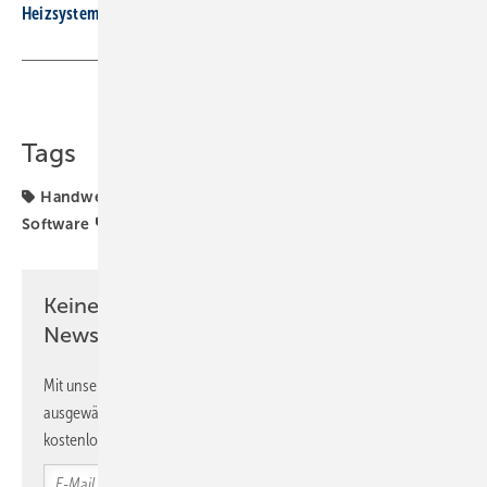
Heizsysteme: Apps und Software für die Druckhaltung
Teilen
Link kopieren
Tags
Handwerkersoftware
Kundendienst
Label
Software
Software
digitale Tools
Keine Zeit? Kein Problem mit dem SBZ
Newsletter!
Mit unserem Newsletter erhalten Sie regelmäßig von uns
ausgewählte Informationen und Neuigkeiten, gebündelt und
kostenlos direkt ins Postfach.