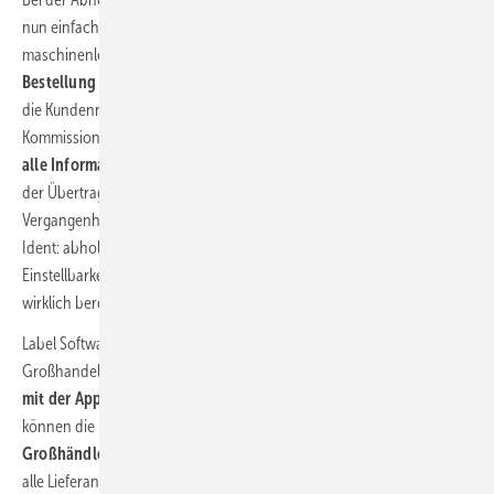
nun einfach einen QR-Code auf seinem Handy zeigen. In dem
maschinenlesbaren Code sind
alle wichtigen Informationen zur
Bestellung enthalten
– u.a. der Name des abholenden Mitarbeiters,
die Kundennummer beim Lieferanten und die richtige
Kommissionsnummer. Der Code wird bei der Abholung gescannt und
alle Informationen in den Thekenrechner übernommen.
Fehler bei
der Übertragung von z.B. Kommissionsnummern gehören damit der
Vergangenheit an. Und noch eine nützliche Funktion bietet der Abhol-
Ident: abholende Mitarbeiter können sich damit ausweisen. Durch die
Einstellbarkeit der Gültigkeitsdauer wird zudem sichergestellt, dass nur
wirklich berechtigte Mitarbeiter Waren abholen können.
Label Software hat die neu geschaffene Schnittstelle zwischen
Großhandel und Handwerkersoftware bereits umgesetzt und
bietet
mit der App Label Mobile den Abhol-Ident
an. Anwender:innen
können die Funktion
ab sofort bei allen teilnehmenden
Großhändlern
nutzen. Natürlich wird es noch eine Weile dauern, bis
alle Lieferanten im SHK-Bereich die Rechner und Scangeräte für den