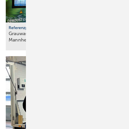
Referenzprojekt
Grauwassernutzung spart Frisch­was­ser in
Mann­heim