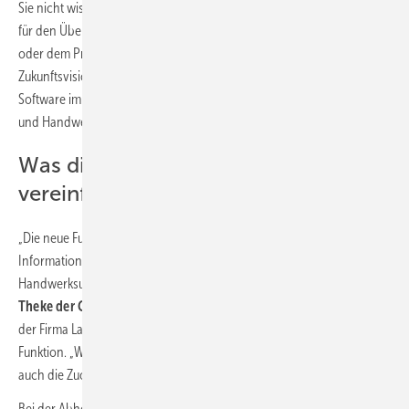
Sie nicht wissen, zu welchem Kundendienstauftrag das gehört. Und
für den Überblick wird in der Bürosoftware im Kundendienst-Auftrag
oder dem Projekt automatisch eine Bestellung angelegt. Das ist keine
Zukunftsvision, sondern geht jetzt schon: mit „Abhol-Ident“. Label
Software implementiert die neue Schnittstelle zwischen Großhandel
und Handwerkersoftware.
Was die neue Schnittstelle
vereinfacht
„Die neue Funktion Abhol-Ident dient dem genormten
Informationsaustausch zwischen Großhandel und
Handwerksunternehmen und soll die
Digitalisierung auch an die
Theke der Großhändler bringen
“, sagt Gerald Bax, Geschäftsführer
der Firma Label Software und einer der Initiatoren der neuen
Funktion. „Wir vereinfachen damit sowohl die Abholung von Ware als
auch die Zuordnung von Lieferungen und Rechnungen zu Projekten.“
Bei der Abholung von Ware beim Großhändler kann der Handwerker