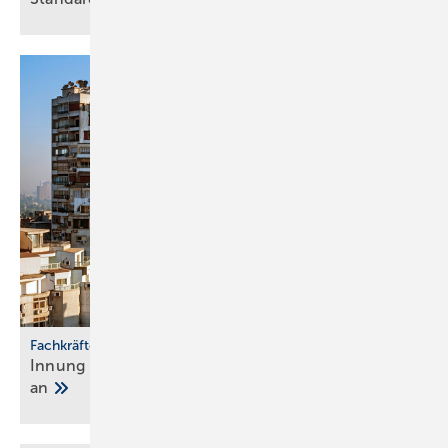
Fachkräftepartnerschaft
Innung Berlin wirbt in Ägypten SHK-Nach­wuchs
an