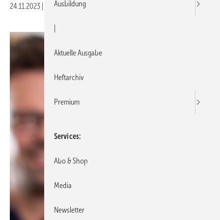
Ausbildung
24.11.2023
|
Druckvorschau
|
Aktuelle Ausgabe
Heftarchiv
Premium
Services
Abo & Shop
Media
Newsletter