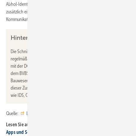
Abhol-Ident aufgerüstet haben. Daher wird unter dem QR-Code
zusätzlich ein menschenlesbarer Text ausgegeben, der dabei hilft,
Kommunikationsfehler zu vermeiden.
Hintergrund
Die Schnittstelle zum Abhol-Ident ist im Rahmen von
regelmäßigen Sitzungen im Arbeitskreis „Digitales Belegwesen“
mit der DGH (Deutscher Großhandelsverband Haustechnik) und
dem BVBS (Bundesverband Software und Digitalisierung im
Bauwesen) unter Administration der ITEK entstanden. Im Zuge
dieser Zusammenarbeit sind schon einige weitere Schnittstellen
wie IDS, OMD und der Einsatz von ZUGFeRD entstanden.
Quelle:
Label Software
/ ml
Lesen Sie auch:
Apps und Software für Handwerker und Planer