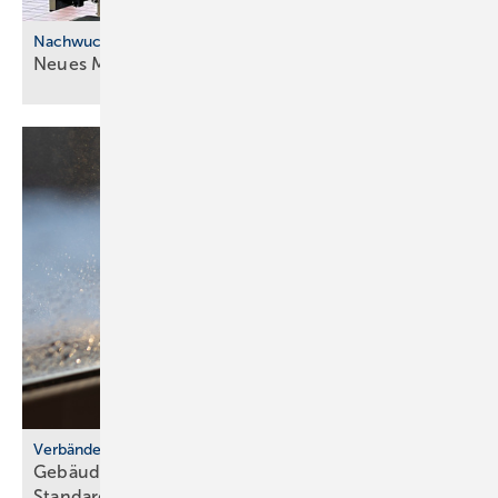
Nachwuchskräfte
Neues Modell für die ÜBA im
SHK-Handwerk
Verbände-Appell
Gebäudetyp E: Raum­luft­qua­li­tät er­for­dert kla­re
Stan­dards