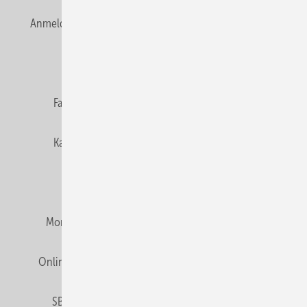
Anmelden
Anmeldung & Registrierung
Newsletter
Datenschutz
E-Paper
Editor's choice
Fachbeiträge
Gentner Verlag
Impressum
Karriere bei Gentner
Team
Mediaservice
Mitgliedschaften und Engagement
Montagezeiten Heizung
Montagezeiten Sanitär
Online Mediadaten
Privacy Manager
RSS-Feed
SBZ abonnieren
Veranstaltungen / Webinare