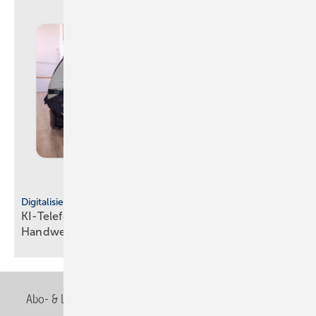
Digitalisierung
KI-Telefonassistent von Tooltime entlastet
Hand­werks­be­triebe
Abo- & Leserservice
AGB
Alle Inhalte chronologisch