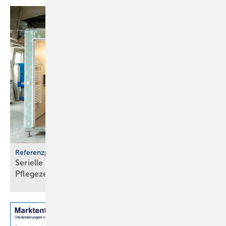
Referenzprojekt Geberit
Serielle Badfertigung im Pful­len­dor­fer
Pfle­ge­zen­trum