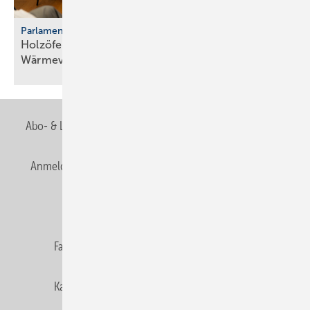
Parlamentarischer Kaminabend
Holzöfen als Resilienz­fak­tor der
Wärme­ver­sor­gung
Abo- & Leserservice
AGB
Alle Inhalte chronologisch
Anmelden
Anmeldung & Registrierung
Newsletter
Datenschutz
E-Paper
Editor's choice
Fachbeiträge
Gentner Verlag
Impressum
Karriere bei Gentner
Team
Mediaservice