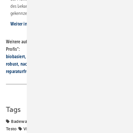
des bekannten Farbkonzepts deutlich: Alle gelb
gekennzeichneten Bauteile lassen sich werkzeuglos montieren.
Weiter informieren
Weitere aufgestöbert-Beiträge aus der Reihe „Systeme für SHK-
Profis“:
biobasiert, rand­los, mobil
robust, nach­hal­tig, schützend
re­pa­ra­tur­freund­lich, in­nen­auf­ge­stellt, spül­rand­los
Teilen
Link kopieren
Tags
Badewanne
Kaldewei
Panasonic
Roth Werke
Testo
Viega
Wärme