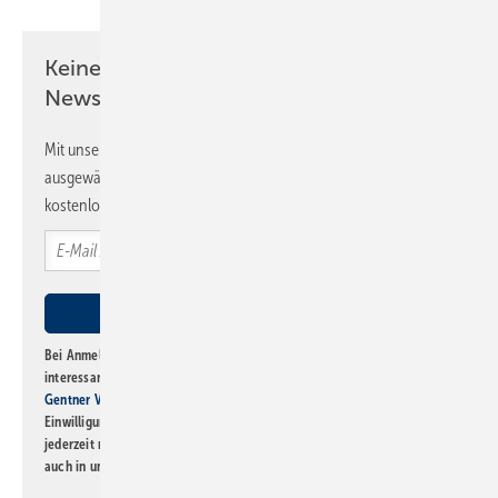
Keine Zeit? Kein Problem mit dem SBZ
Newsletter!
Mit unserem Newsletter erhalten Sie regelmäßig von uns
ausgewählte Informationen und Neuigkeiten, gebündelt und
kostenlos direkt ins Postfach.
Bei Anmeldung zu diesem Newsletter bin ich damit einverstanden, über
interessante Verlags- und Online-Angebote
der Marken der Alfons W.
Gentner Verlag GmbH & Co. KG
informiert zu werden. Diese
Einwilligung kann ich jederzeit widerrufen und eine Abmeldung ist
jederzeit möglich. Informationen zum Umgang mit Daten finden Sie
auch in unserer
Datenschutzerklärung
.