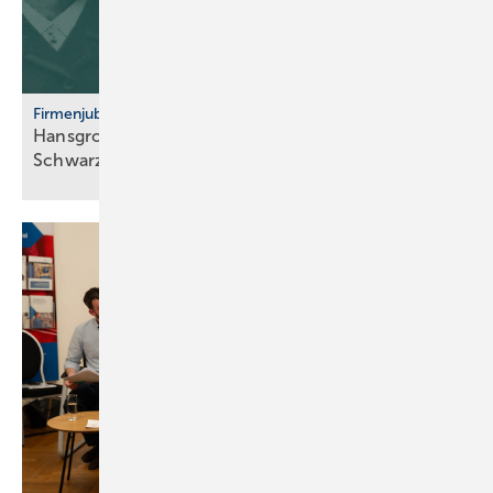
Firmenjubiläum
Hansgrohe: 125 Jahre Sa­ni­tär­tech­nik aus dem
Schwarz­wald