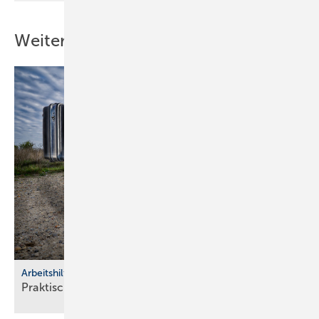
Weitere Inhalte
Arbeitshilfen
Praktische Hilfs­mittel für
Hand­werker