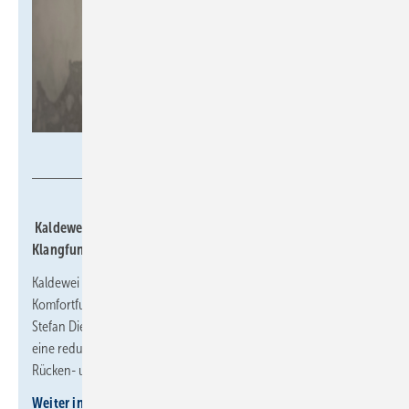
Kaldewei GmbH & Co. KG
Kaldewei: Badewanne mit Wärme-, Licht- und
Klangfunktionen
Kaldewei kombiniert in einer Badewanne drei sensorische
Komfortfunktionen: Wärme, Licht und Klang. Die von Designer
Stefan Diez gestaltete Badewanne aus Stahl-Emaille verfügt über
eine reduzierte Formensprache mit ergonomisch ausgeführtem
Rücken- und Nackenbereich.
Weiter informieren