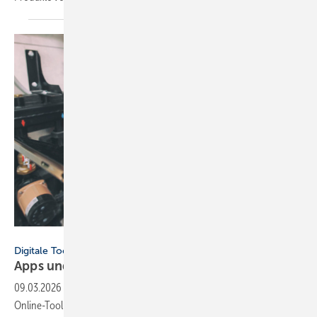
SkyLine - stock.adobe.com
Digitale Tools
Apps und Soft­ware für Hand­werker und
Planer
09.03.2026
-
Neu dabei: ViSoft Viplan für die Bad­planung, FGK-
Online-Tool zu RLT-Anla­gen und Cosmo Energie­spar­rech­ner für die