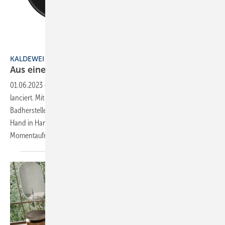
Bild: Kaldewei
KALDEWEI
Aus einem
Guss
01.06.2023
-
Kaldewei hat die Badewanne „Meisterstück Oyo Duo“
lanciert. Mit der freistehenden Badewanne zeigt der deutsche
Badhersteller, dass Luxus und Nachhaltigkeit auch in kleineren Bädern
Hand in Hand gehen können. Das Egg-Shape-Design verkörpert die
Momentaufnahme einer frei fließenden Form, die
gerade...