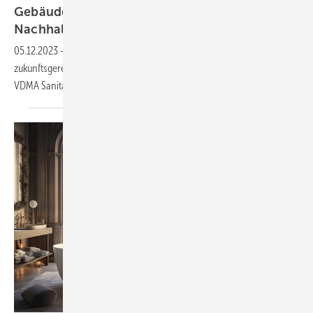
Gebäudearmaturen: gemeinsam für mehr
Nachhaltigkeit im
Gebäude
05.12.2023
-
Die Sanitärindustrie und Installationstechnik wollen sich
zukunftsgerecht aufstellen. Dafür wurde der neue Industrieverbund
VDMA Sanitärtechnik und -design
gegründet.