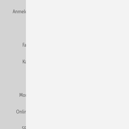
Anmelden
Anmeldung & Registrierung
Newsletter
Datenschutz
E-Paper
Editor's choice
Fachbeiträge
Gentner Verlag
Impressum
Karriere bei Gentner
Team
Mediaservice
Mitgliedschaften und Engagement
Montagezeiten Heizung
Montagezeiten Sanitär
Online Mediadaten
Privacy Manager
RSS-Feed
SBZ abonnieren
Veranstaltungen / Webinare