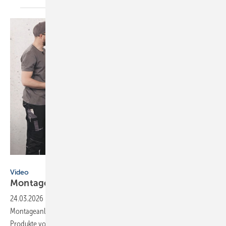
Wolf
Video
Montageanleitungen fürs
SHK-Fachhandwerk
24.03.2026
-
SHK-Hersteller unterstützen Handwerker mit Video-
Montageanleitungen oder live beim Kundendienst – und sie stellen
Produkte vor. Eine
Auswahl.