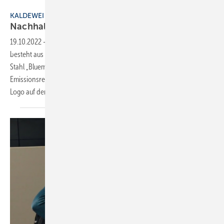
Bild: Kaldewei
KALDEWEI
N achhaltigkeit hat ein
Zeichen
19.10.2022
-
Die Serie „Limited Edition Nature Protect“ von Kaldewei
besteht aus CO
-reduziertem Edelstahl. Der bilanziell nachhaltigere
2
Stahl „Bluemint-Steel“ von Thyssenkrupp verzeichnet eine
Emissionsreduktion von 70 %. Sichtbar wird dies durch ein neues
Logo auf den Produkten, ein stilisiertes Blatt in
einem...