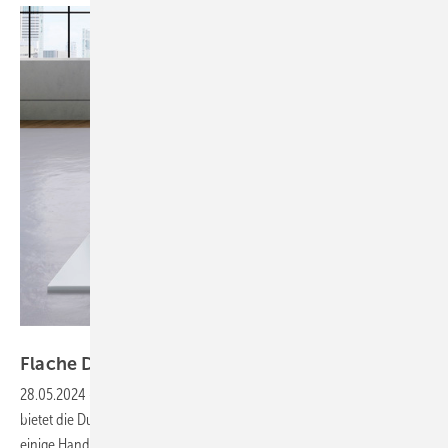
Bild: Kaldewei
Flache Duschwanne einfach
installiert
28.05.2024
-
Da ist der Wannenträger schon vormontiert: Kaldewei
bietet die Duschfläche „Superplan“ beinah einbaufertig an. Das spart
einige Handgriffe und Arbeitsschritte, denn Zeit ist Geld. Ein werkseitig