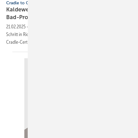
Cradle to Cradle Certified
Kaldewei: zertifizierte kreislauffähige
Bad-Produkte
21.02.2025
-
Badhersteller Kaldewei macht einen weiteren großen
Schritt in Richtung Kreislaufwirtschaft und bietet ab sofort Cradle-to-
Cradle-Certified-Produkte
an.