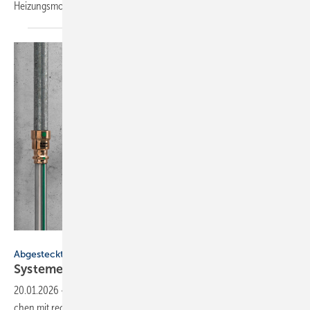
Hei­zungs­mo­der­ni­sie­rung.
Viega
Abgesteckt
Systeme für SHK-Profis: blei­frei, recy­celt,
dicht
20.01.2026
-
Bleifreie Übergangs­stücke, Termin­planer-App, Dusch­flä­
chen mit recy­cel­tem Glas­kern, Dicht­man­schet­ten für Wasser­rohr­