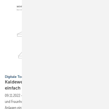
Kaldewei
Digitale Tools
Kaldewei: Mit Schallschutzprognosetool
einfach und sicher
planen
09.11.2022
-
Mit dem neuen Schallschutzprognosetool von Kaldewei
und Fraunhofer IBP lassen sich Geräusche sanitärtechnischer
Anlagen einfach und individuell
nachweisen.