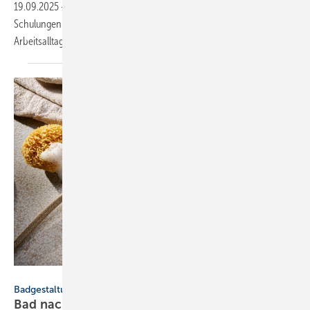
19.09.2025
-
Kaldewei erweitert sein Meisterclub-Angebot um Online-
Schulungen für Mitglieder. Im Fokus steht praxisnahes Wissen, um den
Arbeitsalltag effizienter zu
gestalten.
Hansgrohe
Badgestaltung
Bad nachhaltig und ansprechend
einrichten