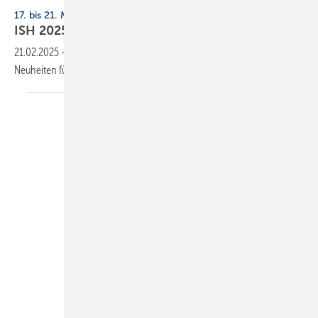
Schlüter-Systems
17. bis 21. März 2025, Frankfurt
ISH 2025: Produkte für die
Badgestaltung
21.02.2025
-
SBZ präsentiert eine Auswahl zur ISH 2025 angekündigter
Neuheiten für
Bäder.
Kaldewei