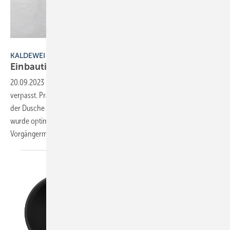
Bild: Kaldewei
KALDEWEI
Einbautiefe glatt
halbiert
20.09.2023
-
Kaldewei hat dem Klassiker Superplan ein Facelift
verpasst. Präzisere Kanten, enge Radien und klare Linien verleihen
der Dusche ein modernes Erscheinungsbild. Auch die Einbautiefe
wurde optimiert und mit jetzt maximal 25 mm gegenüber dem
Vorgängermodell annährend halbiert. Über alle
Abmessungen...