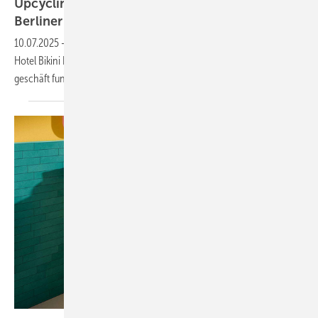
Upcycling: Badprodukte erhal­ten 2. Leben in
Berli­ner
Hotel
10.07.2025
-
Kaldewei demons­triert mit einem Pilot­projekt im 25hours
Hotel Bikini Berlin, wie echte Kreis­lauf­wirt­schaft im Bau- und Projekt­
geschäft funk­tio­nieren
kann.