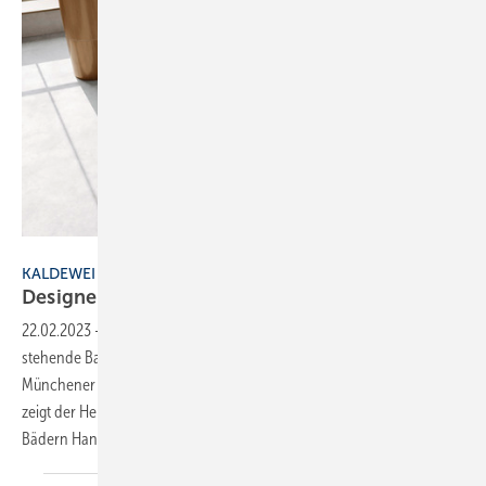
Bild: Kaldewei
KALDEWEI
Designerstück
22.02.2023
-
Beim „Meisterstück Oyo Duo“ handelt es sich um eine frei
stehende Badewanne aus dem Hause Kaldewei, entworfen vom
Münchener Designer Stefan Diez. Mit der frei stehenden Badewanne
zeigt der Hersteller, dass Luxus und Nachhaltigkeit auch in kleineren
Bädern Hand in Hand gehen können. In
seinem...