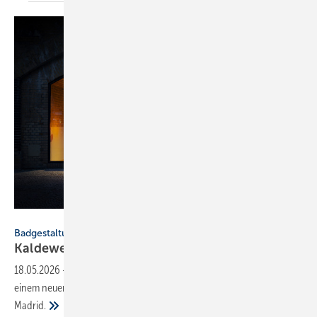
Kaldewei / Jan Kräutle
Badgestaltung
Kaldewei eröffnet Brand Space in
Berlin
18.05.2026
-
2026 inszeniert Kaldewei seine Marke international – mit
einem neuen Brand Space in Berlin sowie Präsenzen in Mailand und
Madrid.