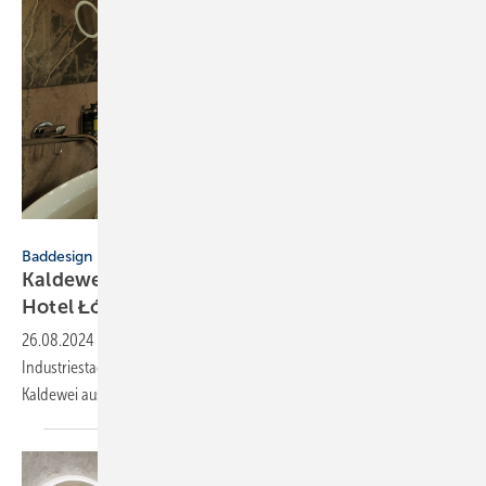
Franz Kaldewei GmbH & Co. KG
Baddesign
Kaldewei: individuell designte Bäder im Grand
Hotel
Łódź
26.08.2024
-
Das Grand Hotel der polnischen Universitäts- und
Industriestadt Łódź wurde 2023 renoviert. Alle Bäder wurden von
Kaldewei
ausgestattet.