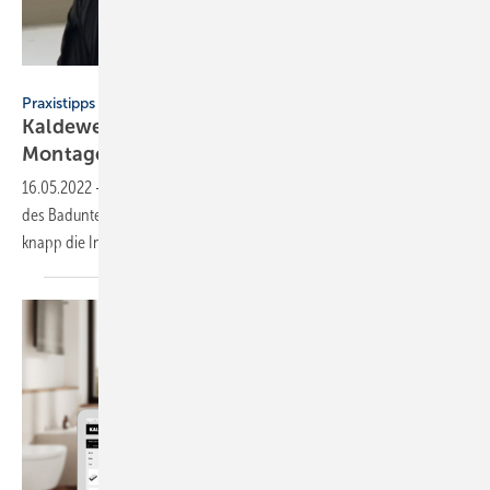
Kaldewei
Praxistipps
Kaldewei unterstützt SHK-Handwerker mit
Montagevideos
16.05.2022
-
Bei Kaldewei geht es bewegt zu: Auf dem YouTube-Kanal
des Badunternehmens stehen jetzt Erklärvideos, in denen kurz und
knapp die Installation einiger Produkte beschrieben
wird.