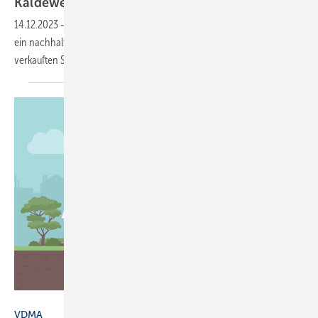
Kaldewei: nachhaltige Schale aus
Stahl-Emaille
14.12.2023
-
Mit der Miniaturschale Miena bringt Kaldewei erstmals
ein nachhaltiges Wohnaccessoire auf den Markt. 5 Euro jeder
verkauften Schale gehen direkt an den
WWF.
elenabsl - stock.adobe.com
VDMA