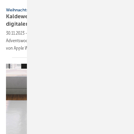
Kaldewei
Weihnachts-Aktion
Kaldewei: Online-Advents­kalender mit
digitaler
Geschenke­suche
30.11.2023
-
Das Weihnachts-Quiz von Kaldewei startet in jeder
Adventswoche eine neue Gewinnrunde mit jeweils drei Geschenken
von Apple Watch bis
Playstation.