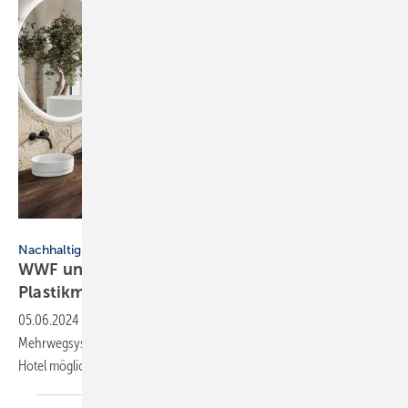
Kaldewei
Nachhaltigkeit im Hotel
WWF und Kaldewei engagiert gegen
Plastikmüll
05.06.2024
-
WWF und Kaldewei setzen sich gemeinsam für
Mehrwegsysteme ein und haben untersucht, was diesbezüglich im
Hotel möglich
ist.