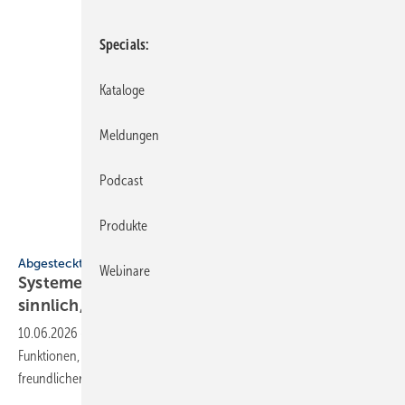
Specials
Kataloge
Meldungen
Podcast
Produkte
Panasonic
Abgesteckt
Webinare
Systeme für SHK-Profis: budget­freund­lich,
sinn­lich,
werk­zeuglos
10.06.2026
-
Wärmepumpe für Einsteiger, Bade­wanne mit sinn­li­chen
Funk­tio­nen, Mess­ge­rä­te­kombi für Was­ser­ins­tal­la­tio­nen, mon­ta­ge­
freund­li­cher
Dusch­wan­nen­ab­lauf.