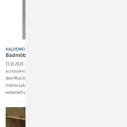
Bild: Kaldewei
KALDEWEI
Badmöbel aus
Naturwerkstoffen
15.10.2024
-
Kaldewei hat eine neue Kollektion von Badmöbeln und -
accessoires ins Portfolio aufgenommen. Die Produkte wurden von
dem Münchner Industriedesigner Stefan Diez entworfen und vom
Interior-Label „e15“ für den deutschen Badhersteller Kaldewei
entwickelt und hergestellt. Die Möbel der neuen
Kollektion...