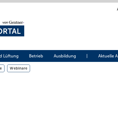
d Lüftung
Betrieb
Ausbildung
|
Aktuelle 
e
Webinare