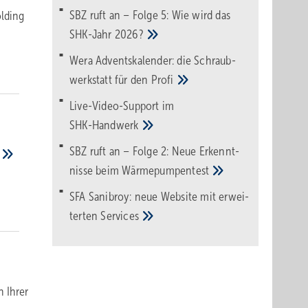
SBZ ruft an – Folge 5: Wie wird das
olding
SHK-Jahr
2026?
Wera Adventskalender: die Schraub­
werk­statt für den
Pro­fi
Live-Video-Support im
SHK-Handwerk
SBZ ruft an – Folge 2: Neue Erkennt­
nisse beim
Wärme­pumpen­test
SFA Sanibroy: neue Web­site mit erwei­
terten
Services
n Ihrer