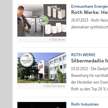
Erneuerbare Energi
Roth Werke: Hei
20.07.2023
-
Roth-Heiz
alternativer synthetisc
Roth Werke
ROTH WERKE
Silbermedaille 
19.10.2022
-
Die Dautph
Bewertung für nachhal
der Hersteller von Ener
Bild: Roth Werke
Roth zu den Top 20 % 
Roth Industries