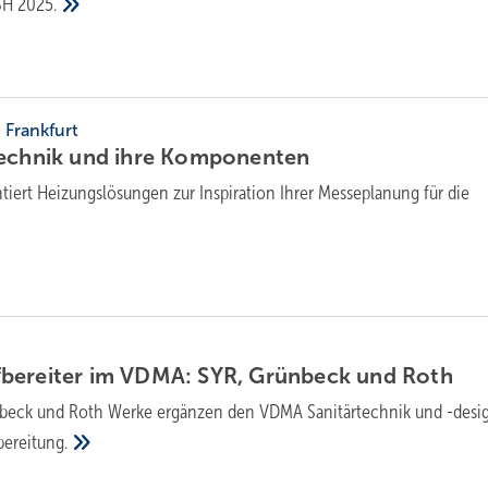
ISH
2025.
, Frankfurt
ech­nik und ihre
Kom­po­nen­ten
tiert Heizungslösungen zur Inspiration Ihrer Messeplanung für die
bereiter im VDMA: SYR, Grünbeck und
Roth
beck und Roth Werke ergänzen den VDMA Sanitärtechnik und -des
bereitung.