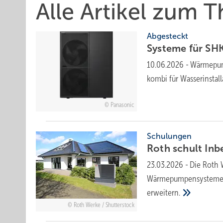
Alle Artikel zum
Abgesteckt
Systeme für SHK-
10.06.2026
-
Wärmepumpe
kombi für Was­ser­ins­tal­
Panasonic
Schulungen
Roth schult In­b
23.03.2026
-
Die Roth 
Wärmepumpensystemen 
erweitern.
Roth Werke / Shutterstock