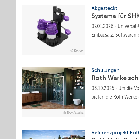
Abgesteckt
Systeme für SHK-P
07.01.2026
-
Universal
Einbausatz, Soft­ware­mo­
Kessel
Schulungen
Roth Werke schu
08.10.2025
-
Um die Vo
bieten die Roth Werke
Roth Werke
Referenzprojekt Ro