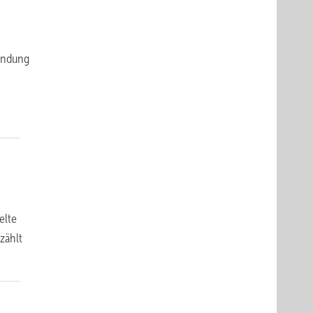
wendung
elte
zählt