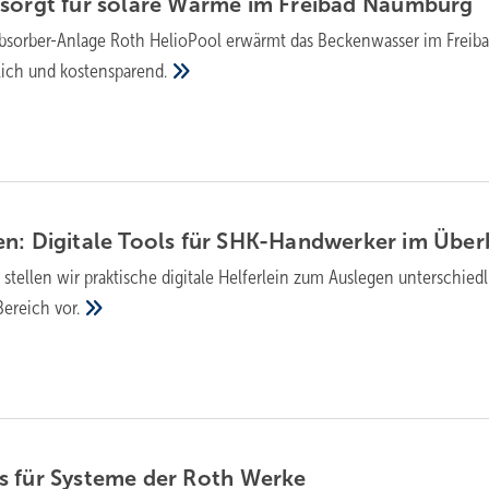
orgt für so­la­re Wär­me im Frei­bad
Naum­burg
absorber-Anlage Roth HelioPool erwärmt das Beckenwasser im Freib
lich und
kostensparend.
n: Digitale Tools für SHK-Handwerker im
Über
 stellen wir prak­tische digi­tale Helfer­lein zum Aus­legen unter­schied­
Bereich
vor.
s für Systeme der Roth
Werke