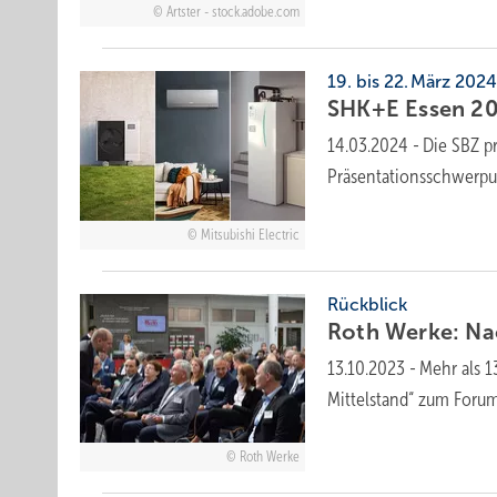
Artster - stock.adobe.com
19. bis 22. März 202
SHK+E Essen 202
14.03.2024
-
Die SBZ p
Präsentationsschwerpu
Mitsubishi Electric
Rückblick
Roth Werke: Nac
13.10.2023
-
Mehr als 1
Mittelstand“ zum Forum
Roth Werke