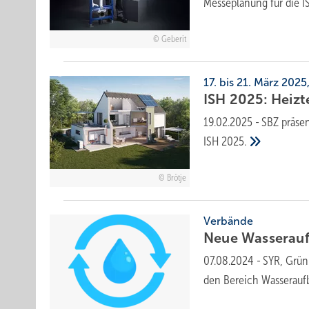
Messeplanung für die 
Geberit
17. bis 21. März 2025
ISH 2025: Heiz­t
19.02.2025
-
SBZ präsen
ISH 2025.
Brötje
Verbände
Neue Wasserauf
07.08.2024
-
SYR, Grün
den Bereich
Wasserauf