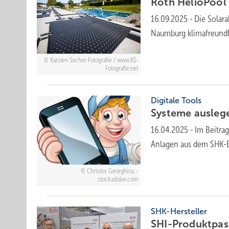
Roth HelioPool s
16.09.2025
-
Die Solar
Naumburg klimafreund
Karsten Socher Fotografie / www.KS-
Fotografie.net
Digitale Tools
Systeme auslege
16.04.2025
-
Im Beitrag
Anlagen aus dem SHK-
Christos Georghiou -
stock.adobe.com
SHK-Hersteller
SHI-Produktpas