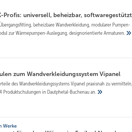
rofis: uni­ver­sell, be­heiz­bar,
soft­ware­ge­stütz
-Übergangsfitting, beheizbare Wandverkleidung, modularer Pumpen-
dul zur Wär­me­pum­pen-Aus­le­gung, de­sign­ori­en­tier­te
Ar­ma­tu­ren.
­len zum Wand­ver­klei­dungs­sys­tem
Vi­pa­nel
rteile des Wandverkleidungssystems Vipanel praxisnah zu vermitteln
 4 Produktschulungen in Dautphetal-Buchenau
an.
th Werke