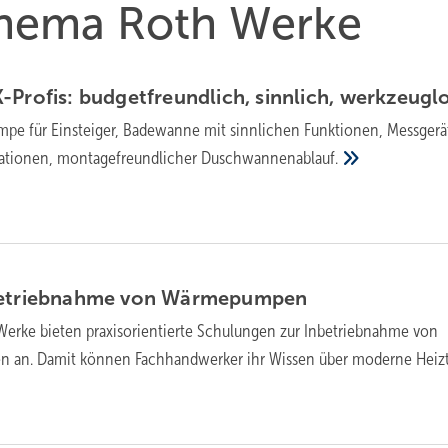
 Thema Roth Werke
Profis: budget­freund­lich, sinn­lich,
werk­zeugl
 für Einsteiger, Bade­wanne mit sinn­li­chen Funk­tio­nen, Mess­ge­rä­
la­tio­nen, mon­ta­ge­freund­li­cher
Dusch­wan­nen­ab­lauf.
e­trieb­nah­me von
Wär­me­pum­pen
Werke bieten praxisorientierte Schulungen zur Inbetriebnahme von
an. Damit können Fachhandwerker ihr Wissen über moderne Heiz