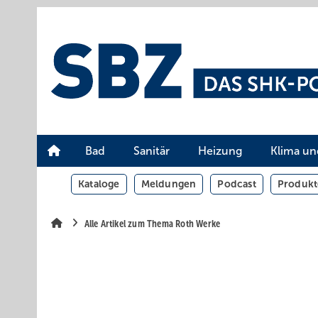
Springe
Springe
Springe
auf
auf
auf
Hauptinhalt
Hauptmenü
SiteSearch
Bad
Sanitär
Heizung
Klima un
Kataloge
Meldungen
Podcast
Produkt
Alle Artikel zum Thema Roth Werke