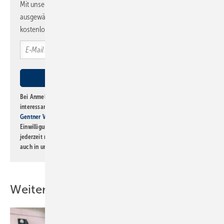
Mit unserem Newsletter erhalten Sie regelmäßig von uns
ausgewählte Informationen und Neuigkeiten, gebündelt und
kostenlos direkt ins Postfach.
Bei Anmeldung zu diesem Newsletter bin ich damit einverstanden, über
interessante Verlags- und Online-Angebote
der Marken der Alfons W.
Gentner Verlag GmbH & Co. KG
informiert zu werden. Diese
Einwilligung kann ich jederzeit widerrufen und eine Abmeldung ist
jederzeit möglich. Informationen zum Umgang mit Daten finden Sie
auch in unserer
Datenschutzerklärung
.
Weitere Inhalte