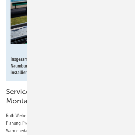
Karsten Socher Fotografie /
www.KS-Fotografie.net
Insgesamt wurden auf dem Flachdach der Anlage im
Naumburger Freibad insgesamt 130 Roth HelioPool Absorber
2
installiert. Sie decken eine Fläche von 286 m
ab.
Service-Paket für Planung und
Montage
Roth Werke bietet ein umfassendes Servicepaket für Auslegung,
Planung, Projektierung und Montage. Die Berechnung des
Wärmebedarfs berücksichtigt Windlage, Beckentemperatur,