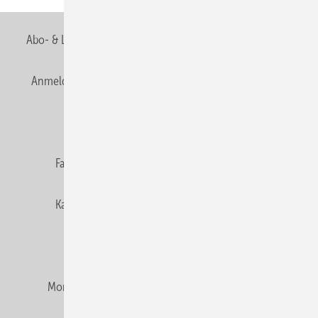
Abo- & Leserservice
AGB
Alle Inhalte chronologisch
Anmelden
Anmeldung & Registrierung
Newsletter
Datenschutz
E-Paper
Editor's choice
Fachbeiträge
Gentner Verlag
Impressum
Karriere bei Gentner
Team
Mediaservice
Mitgliedschaften und Engagement
Montagezeiten Heizung
Montagezeiten Sanitär