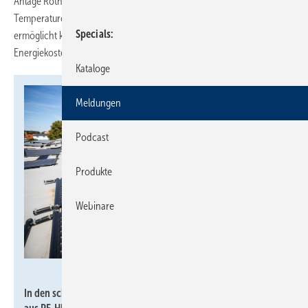
Anlage Roth HelioPool, um das Beckenwasser auf angenehme
Temperaturen zu bringen. Die Anlage auf dem Dach der „AquArena“
Specials
ermöglicht klimafreundlichen Badespaß ohne zusätzliche
Energiekosten.
Kataloge
Meldungen
Podcast
Produkte
Webinare
Karsten Socher Fotografie /
www.KS-Fotografie.net
In den schwarz eingefärbeten, UV-beständigen Absorbern, die