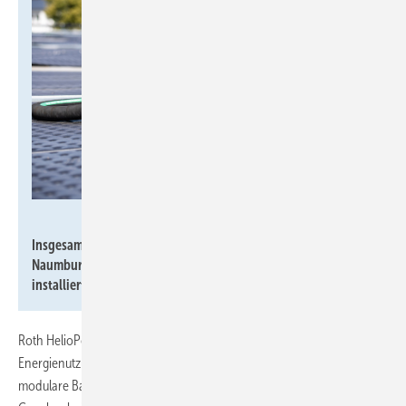
Karsten Socher Fotografie /
www.KS-Fotografie.net
Insgesamt wurden auf dem Flachdach der Anlage im
Naumburger Freibad insgesamt 130 Roth HelioPool Absorber
2
installiert. Sie decken eine Fläche von 286 m
ab.
Roth HelioPool zeichnet sich laut Hersteller durch intelligente
Energienutzung, einfache Montage und Wirtschaftlichkeit aus. Die
modulare Bauweise ermöglicht eine flexible Anpassung an die