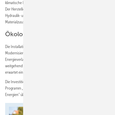
klimatische Bedingungen, Nutzungsperiode und Beckenabdeckung.
Der Hersteller unterstützt mit der Simulationssoftware T*SOL,
Hydraulik- und Auto-CAD-Zeichnungen sowie
Materialzusammenstellungen.
Ökologisch und ökonomisch
Die Installation der Solarabsorber-Anlage ist Teil eines
Modernisierungsprojekts der Stadt Naumburg zur Senkung des
Energieverbrauchs und zur Kosteneinsparung. Die Anlage ersetzt
weitgehend den bisherigen Gasbetrieb zur Beckenheizung. Die Stadt
erwartet eine spürbare Reduzierung des Erdgasverbrauchs.
Die Investitionskosten wurden durch Landesmittel aus dem
Programm „Förderung Energieeffizienz und Nutzung erneuerbarer
Energien“ über die Kommunalrichtlinie Energie gefördert.