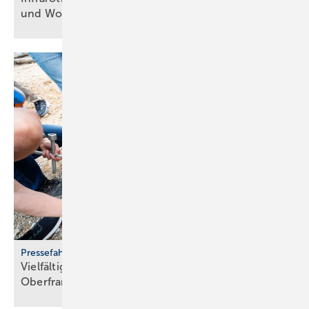
und
Woh­nen
Pressefahrt des BWP
Vielfältiger Einsatz von Wärmepumpen in
Oberfranken