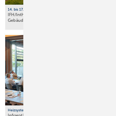
14. bis 17. April 2026, Nürnberg
IFH/Intherm 2026: Sanitär-, Haus- und
Ge­bäu­de­tech­nik
Heizsysteme
Infrarotheizung: Bau­stein für be­zahl­ba­res Bau­en