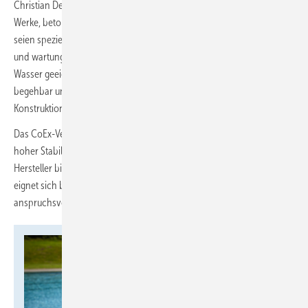
Christian Dersch, verantwortlich für die Solarthermie-Sparte bei Roth
Werke, betont die Robustheit und Langlebigkeit der Absorber. Sie
seien speziell für den Einsatz in Freibädern und Außenpools entwickelt
und wartungsarm sowie für den dauerhaften Betrieb in chlorhaltigem
Wasser geeignet. Die Absorber sind vollflächig durchströmt,
begehbar und in Kombination mit Frostschutzmittel frostsicher. Die
Konstruktion gewährleistet einen geringen Druckverlust.
Das CoEx-Verfahren sorgt für einen 2-chichtigen Materialaufbau mit
hoher Stabilität, Witterungsbeständigkeit und UV-Resistenz. Der
2
Hersteller bietet 2 Größen an: 1,2 und 2,2 m
. Die kleinere Variante
eignet sich besonders für private Schwimmbäder und geometrisch
anspruchsvolle Dächer.