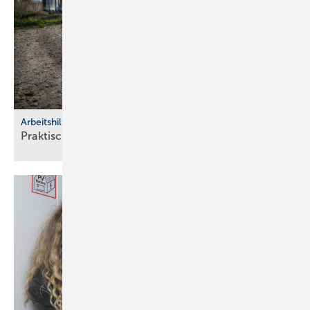
Arbeitshilfen
Praktische Hilfs­mittel für
Hand­werker