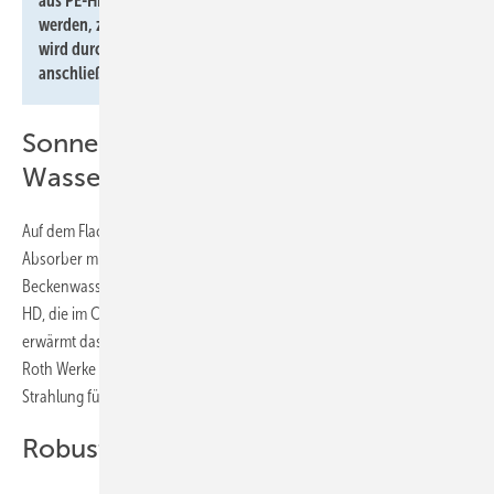
aus PE-HD im einzigartigen CoEx-Verfahren hergestellt
werden, zirkuliert das aus dem Becken entnommene Wasser,
wird durch die Sonnenenergie erwärmt und fließt
anschließend temperiert zurück ins Schwimmbecken.
Sonnenenergie für 290 m²
Wasserfläche
Auf dem Flachdach des Freibads wurden 130 Roth HelioPool
2
Absorber mit einer Gesamtfläche von 286 m
installiert. Das
Beckenwasser zirkuliert durch die UV-beständigen Absorber aus PE-
HD, die im CoEx-Verfahren hergestellt werden. Die Sonnenenergie
erwärmt das Wasser, bevor es zurück ins Schwimmbecken fließt. Laut
Roth Werke sorgt das System auch bei Bewölkung dank diffuser
Strahlung für eine beachtliche Leistung.
Robust und wartungsarm