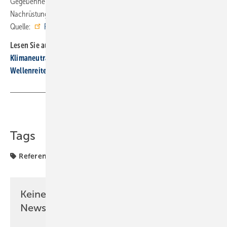
Gegebenheiten vor Ort. Das System eignet sich für Neubauten und zur
Nachrüstung bestehender Anlagen. ■
Quelle:
Roth Werke
/ fl
Lesen Sie auch:
Klimaneutrale Wärme durch Erd­becken­speicher und Solar­thermie
Wellenreiten, chillen und arbeiten unter einem Dach
Teilen
Link kopieren
Tags
Referenzprojekt
Roth Werke
Solar
Solaranlage
Keine Zeit? Kein Problem mit dem SBZ
Newsletter!