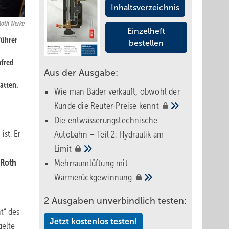
Inhaltsverzeichnis
Roth Werke
Einzelheft
führer
bestellen
nfred
Aus der Ausgabe:
atten.
Wie man Bäder verkauft, obwohl der
Kunde die Reuter-Preise
kennt
Die entwässerungstechnische
ist. Er
Autobahn – Teil 2: Hydraulik am
Limit
 Roth
Mehrraumlüftung mit
Wärmerückgewinnung
2 Ausgaben unverbindlich testen:
t“ des
Jetzt kostenlos testen!
gelte