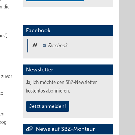
n die
Facebook
us“,
Facebook
Newsletter
 zuvor
Ja, ich möchte den SBZ-Newsletter
kostenlos abonnieren.
so
Jetzt anmelden!
den
 zog
News auf SBZ-Monteur