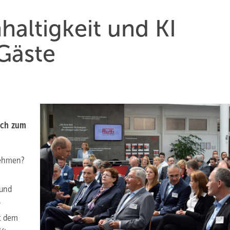
altigkeit und KI
Gäste
ich zum
nehmen?
 und
&
it dem