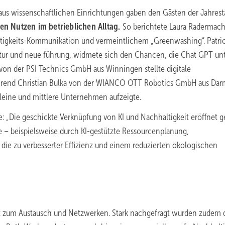
aus wissenschaftlichen Einrichtungen gaben den Gästen der Jahres
n Nutzen im betrieblichen Alltag.
So berichtete Laura Radermach
igkeits-Kommunikation und vermeintlichem „Greenwashing“. Patri
kultur und neue führung, widmete sich den Chancen, die Chat GPT un
 von der PSI Technics GmbH aus Winningen stellte digitale
hrend Christian Bulka von der WIANCO OTT Robotics GmbH aus Dar
 kleine und mittlere Unternehmen aufzeigte.
: „Die geschickte Verknüpfung von KI und Nachhaltigkeit eröffnet g
– beispielsweise durch KI-gestützte Ressourcenplanung,
ie zu verbesserter Effizienz und einem reduzierten ökologischen
it zum Austausch und Netzwerken. Stark nachgefragt wurden zudem 