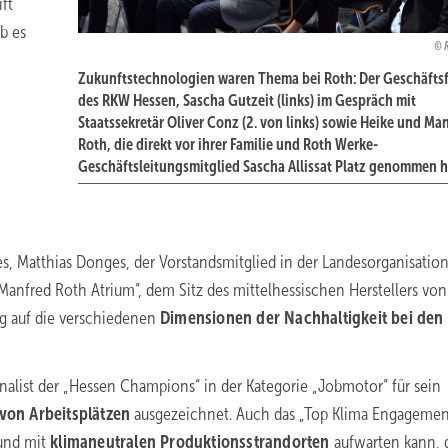
ift
b es
Zukunftstechnologien waren Thema bei Roth: Der Geschäfts
des RKW Hessen, Sascha Gutzeit (links) im Gespräch mit
Staatssekretär Oliver Conz (2. von links) sowie Heike und Ma
Roth, die direkt vor ihrer Familie und Roth Werke-
Geschäftsleitungsmitglied Sascha Allissat Platz genommen h
, Matthias Donges, der Vorstandsmitglied in der Landesorganisation 
anfred Roth Atrium“, dem Sitz des mittelhessischen Herstellers von
ag auf die verschiedenen
Dimensionen der Nachhaltigkeit bei den
nalist der „Hessen Champions“ in der Kategorie „Jobmotor“ für sein
on Arbeitsplätzen
ausgezeichnet. Auch das „Top Klima Engagemen
 und mit
klimaneutralen Produktionsstrandorten
aufwarten kann, 