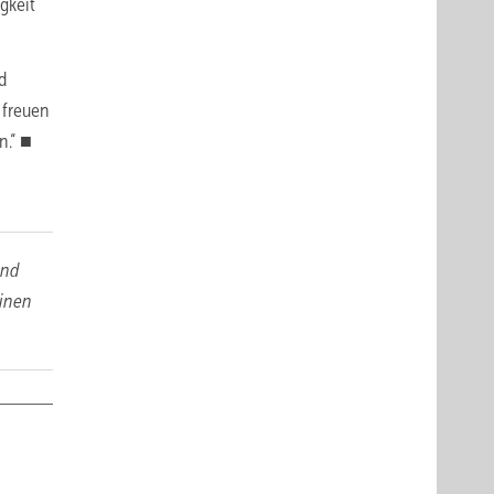
gkeit
d
 freuen
n.“ ■
und
einen