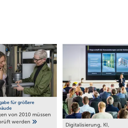
abe für größere
bäude
gen von 2010 müssen
prüft
werden
Digitalisierung, KI,