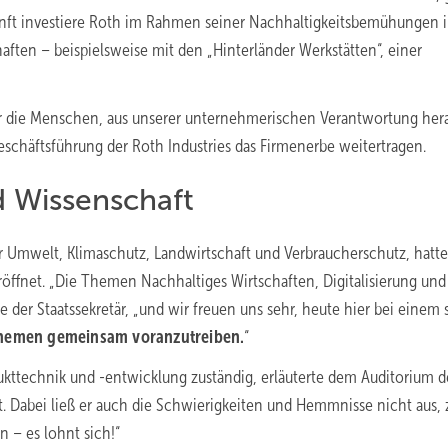
ukunft investiere Roth im Rahmen seiner Nachhaltigkeitsbemühungen i
aften – beispielsweise mit den „Hinterländer Werkstätten“, einer
r die Menschen, aus unserer unternehmerischen Verantwortung hera
eschäftsführung der Roth Industries das Firmenerbe weitertragen.
d Wissenschaft
ür Umwelt, Klimaschutz, Landwirtschaft und Verbraucherschutz, hatte
ffnet. „Die Themen Nachhaltiges Wirtschaften, Digitalisierung und
 der Staatssekretär, „und wir freuen uns sehr, heute hier bei einem 
hemen gemeinsam voranzutreiben.
“
odukttechnik und -entwicklung zuständig, erläuterte dem Auditorium 
. Dabei ließ er auch die Schwierigkeiten und Hemmnisse nicht aus,
n – es lohnt sich!“