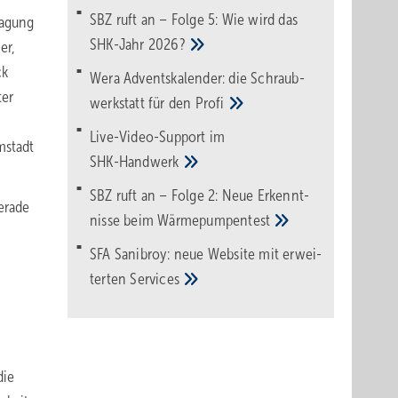
SBZ ruft an – Folge 5: Wie wird das
tagung
SHK-Jahr
2026?
er,
ck
Wera Adventskalender: die Schraub­
ter
werk­statt für den
Pro­fi
Live-Video-Support im
mstadt
SHK-Handwerk
SBZ ruft an – Folge 2: Neue Erkennt­
erade
nisse beim
Wärme­pumpen­test
SFA Sanibroy: neue Web­site mit erwei­
terten
Services
die