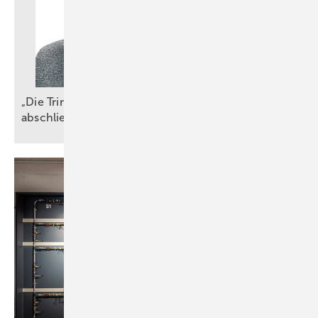
„Die TrinkwV ist ein wichtiger, aber nicht
abschließender
Maßstab“