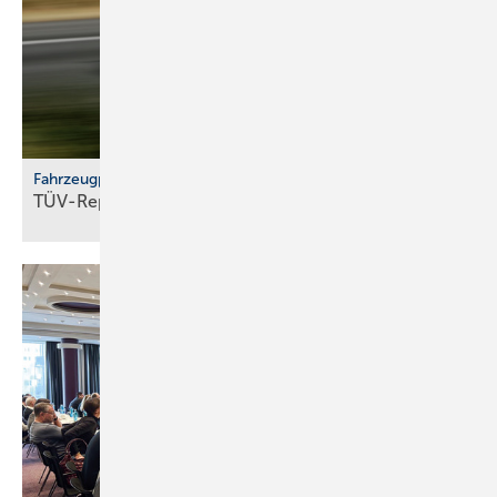
Fahrzeugprüfung
TÜV-Report 2026: Jeder fünfte Pkw fällt
durch