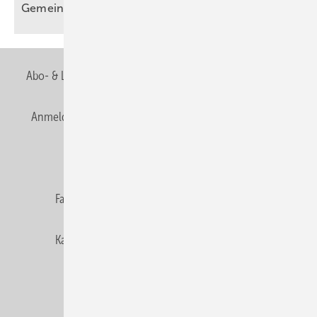
Gemeinschaft
Abo- & Leserservice
AGB
Alle Inhalte chronologisch
Anmelden
Anmeldung & Registrierung
Newsletter
Datenschutz
E-Paper
Editor's choice
Fachbeiträge
Gentner Verlag
Impressum
Karriere bei Gentner
Team
Mediaservice
Mitgliedschaften und Engagement