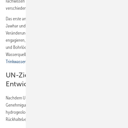
Fachwissen im Bereich Wasser und Abwasser einbringen und so
verschiedene Projekte vor Ort unterstützen.
Das erste anstehende Projekt wird den wasserarmen Gemeinden von
Jawhar und Mokhada im Staat Maharashtra nachhaltige
Veränderungen. Hier wird sich Uponor in bestimmten Bereichen
engagieren, etwa beim Bau und der Reparatur von Dämmen, Brunnen
und Bohrlöchern sowie bei der Erschließung zusätzlicher
Wasserquellen zur Verbesserung der Gesundheit und der
Trinkwasserhygiene
der Gemeinschaften.
UN-Ziele für nachhaltige
Entwicklung
Nachdem Uponor und die Raah Foundation bereits die behördliche
Genehmigung erhalten haben, konnten die ersten Arbeiten zur
hydrogeologischen Analyse des Geländes und zum Bau eines ersten
Rückhaltebeckens im Februar 2022 beginnen.