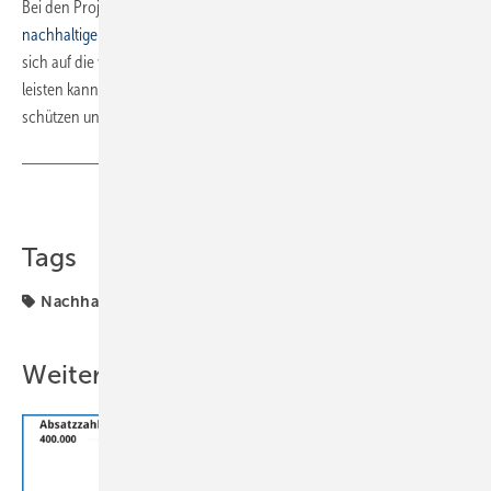
Bei den Projekten orientiert man sich an den
Zielen für
nachhaltige Entwicklung der Vereinten Nationen
. Uponor fokussiert
sich auf die vier Ziele, zu denen das Unternehmen einen Beitrag
leisten kann: Handeln für das Klima, Menschen schätzen, Ressourcen
schützen und wiederverwenden sowie Wasser einsparen. ■
Teilen
Link kopieren
Tags
Nachhaltigkeit
Trinkwasserhygiene
Uponor
Weitere Inhalte