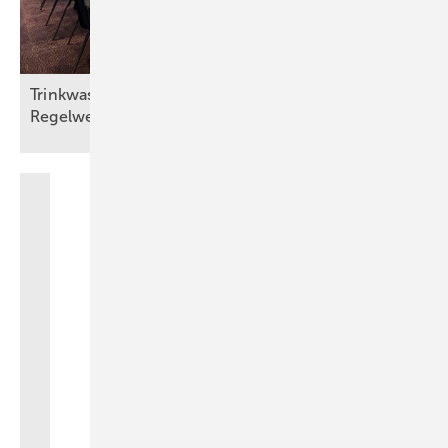
Trinkwasserhygiene zwischen Energieeffizienz und
Regelwerksanpassung