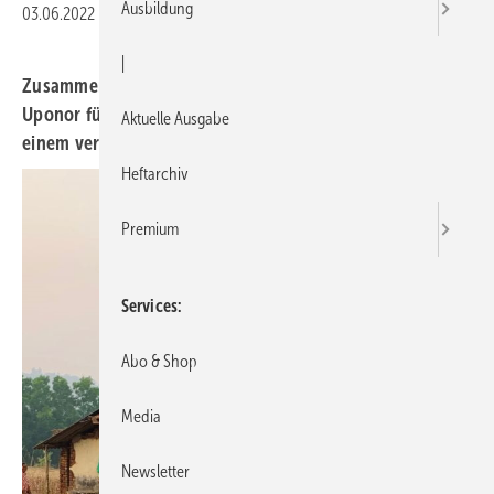
Ausbildung
03.06.2022
|
Druckvorschau
|
Zusammen mit der indischen Raah-Foundation setzt sich
Uponor für Dörfer in Indien ein und verhilft diesen zu
Aktuelle Ausgabe
einem verlässlichen Zugang zu sauberem Wasser.
Heftarchiv
Premium
Services
Abo & Shop
Media
Newsletter