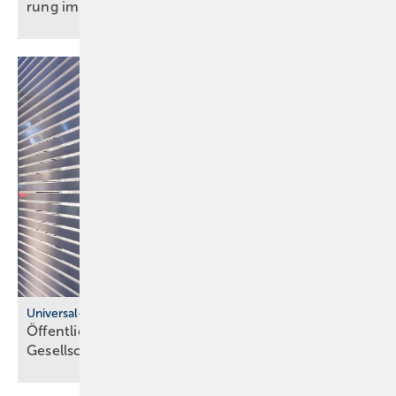
rung im
Bau­wesen
Universal-Design-Referenzprojekte
Öffentliche Sanitärräume für eine viel­fäl­tige
Gesell­schaft