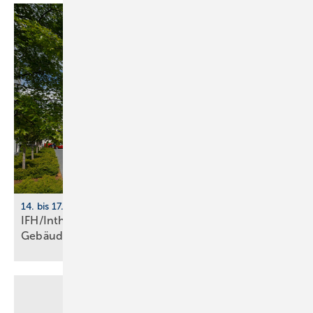
14. bis 17. April 2026, Nürnberg
IFH/Intherm 2026: Sanitär-, Haus- und
Ge­bäu­de­tech­nik