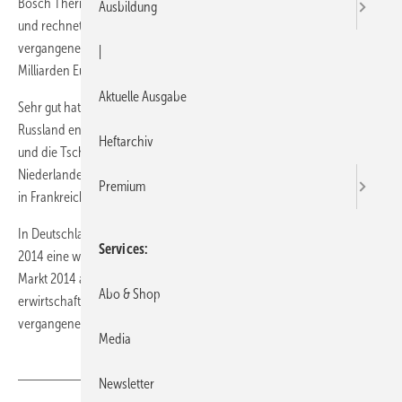
Bosch Thermotechnik hat sich im vergangenen Jahr gut entwickelt
Ausbildung
und rechnet für 2014 mit einem kräftigeren Wachstum. Im
vergangenen Jahr stieg der Umsatz weltweit um 2 % auf 3,12
|
Milliarden Euro. Wechselkursbereinigt betrug der Zuwachs 3,5 %.
Aktuelle Ausgabe
Sehr gut hat sich 2013 der Absatz in Großbritannien, der Türkei und in
Russland entwickelt. Leicht erholt zeigen sich Spanien, Portugal, Polen
Heftarchiv
und die Tschechische Republik, während die Nachfrage in den
Niederlanden weiter rückläufig war. Verhalten war auch die Nachfrage
Premium
in Frankreich und Italien.
In Deutschland ist Bosch Thermotechnik gewachsen und erwartet
Services
2014 eine weitere Belebung. Insgesamt wird sich der europäische
Markt 2014 auf stabilem Niveau bewegen. Bosch Thermotechnik
Abo & Shop
erwirtschaftet hier 90 % des Umsatzes. In China ist der Umsatz im
vergangenen Jahr wie 2012 um mehr als 50 % gewachsen.
Media
Newsletter