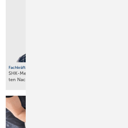
Fachkräfteentwicklung
SHK-Meisterförderung: Rücken­wind für enga­gier­
ten
Nachwuchs