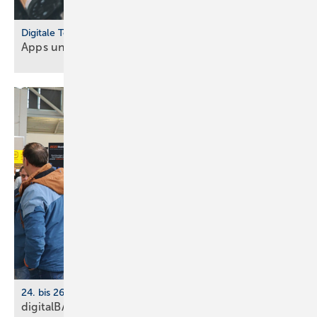
Digitale Tools
Apps und Soft­ware für Hand­werker und
Planer
24. bis 26. März 2026, Köln
digitalBAU 2026: BVBS-Programm zur Digi­ta­li­sie­