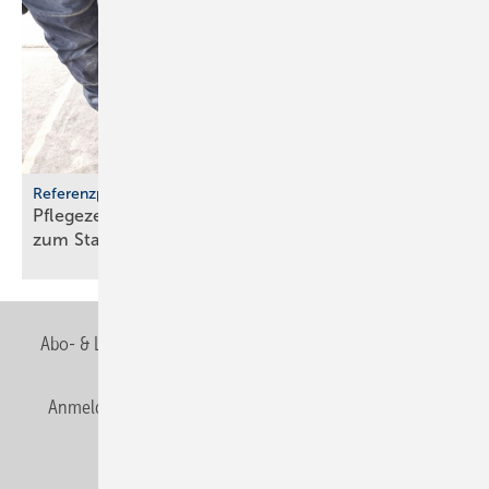
Referenzprojekt Geberit
Pflegezentrum Pful­len­dorf: Dusch-WCs wer­den
zum
Stan­dard
Abo- & Leserservice
AGB
Alle Inhalte chronologisch
Anmelden
Anmeldung & Registrierung
Newsletter
Datenschutz
E-Paper
Editor's choice