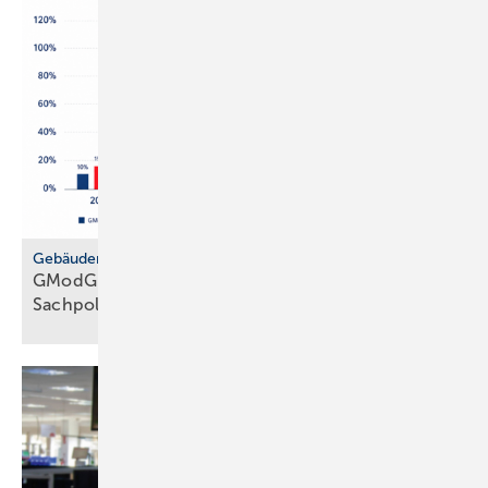
Gebäudemodernisierungsgesetz
GModG: SHK-Handwerk kriti­siert feh­lende
Sach­politik