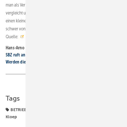
man als Verbundgruppe helfen, etwa indem man Software
vergleicht und Empfehlungen ausspricht. Doch wer seit 40 Jahren
einen kleinen Betrieb führt, der sich gut etabliert hat, wird wohl eher
schwer von der Notwendigkeit zu überzeugen sein. ■
Quelle:
Garant
/ fl
Hans-Arno Kloep im Gespräch mit der SBZ:
SBZ ruft an – Folge 5: Wie wird das SHK-Jahr 2026?
Werden die Verkaufspreise für Wärmepumpen sinken?
Teilen
Link kopieren
Tags
BETRIEBSMANAGEMENT
Digitalisierung
Garant
Kloep