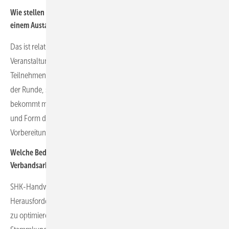
Wie stellen Sie als Moderator sicher, dass die Mitglieder von so
einem Austausch profitieren?
Das ist relativ einfach: Anonymes Feedback! Bei allen
Veranstaltungen frage ich im Nachgang nach der Meinung der
Teilnehmenden – anonym auf Postkarten, denn fragt man offen in
der Runde, sind die Rückmeldungen meist eher zurückhaltend. So
bekommt man meistens ein sehr gutes, faires Feedback zu Inhalt
und Form der Veranstaltung. Und das kann man dann bei der
Vorbereitung der nächsten Sitzung als Richtlinie nutzen.
Welche Bedeutung messen Sie der ERFA Arbeit und der
Verbandsarbeit im Allgemeinen in der SHK-Branche bei?
SHK-Handwerker stehen in den nächsten Jahren vor der
Herausforderung, ihre Prozesse zu durchdenken, zu digitalisieren,
zu optimieren, zu stabilisieren. Nicht Fachkenntnisse oder