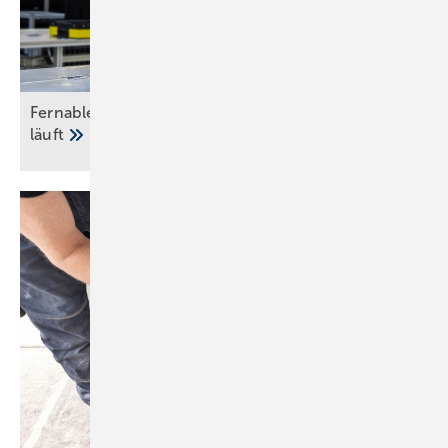
Fernablesbare Messgeräte: Der Countdown
läuft