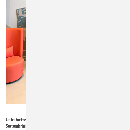
Garant Bad + Haus
Unterhielten sich in der Garant Zentrale: Arno Kloep (links), Sabina
Settembrini und Meinolf Buschmann.