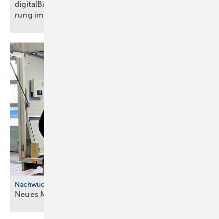
digitalBAU 2026: BVBS-Programm zur Digi­ta­li­sie­
rung im
Bau­wesen
Nachwuchskräfte
Neues Modell für die ÜBA im
SHK-Handwerk