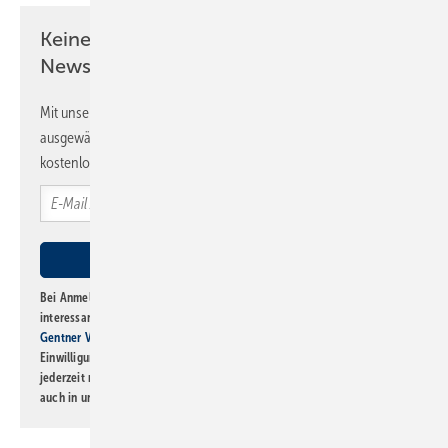
Keine Zeit? Kein Problem mit dem SBZ
Newsletter!
Mit unserem Newsletter erhalten Sie regelmäßig von uns
ausgewählte Informationen und Neuigkeiten, gebündelt und
kostenlos direkt ins Postfach.
Bei Anmeldung zu diesem Newsletter bin ich damit einverstanden, über
interessante Verlags- und Online-Angebote
der Marken der Alfons W.
Gentner Verlag GmbH & Co. KG
informiert zu werden. Diese
Einwilligung kann ich jederzeit widerrufen und eine Abmeldung ist
jederzeit möglich. Informationen zum Umgang mit Daten finden Sie
auch in unserer
Datenschutzerklärung
.