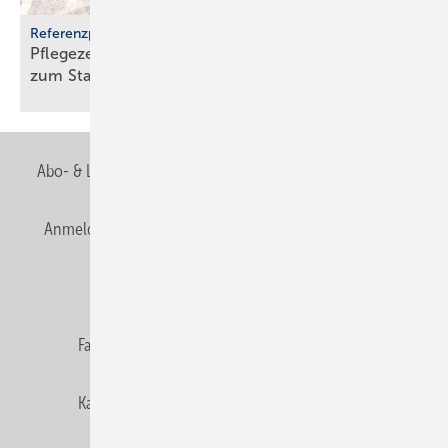
Referenzprojekt Geberit
Pflegezentrum Pful­len­dorf: Dusch-WCs wer­den
zum
Stan­dard
Abo- & Leserservice
AGB
Alle Inhalte chronologisch
Anmelden
Anmeldung & Registrierung
Newsletter
Datenschutz
E-Paper
Editor's choice
Fachbeiträge
Gentner Verlag
Impressum
Karriere bei Gentner
Team
Mediaservice