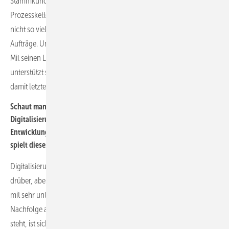
Stammkundenbindung stehen an erster Stelle, sondern
Prozessketten. Alles muss ein bisschen schlanker werden, es darf
nicht so viel Geld liegen gelassen werden bei der Abwicklung der
Aufträge. Und genau an diesem Punkt kommt der Verband ins Spiel:
Mit seinen Leistungen nimmt er seinen Mitgliedern Arbeit ab und
unterstützt sie dabei, diese Herausforderung zu bewältigen und
damit letztendlich den Unternehmenswert zu steigern.
Schaut man auf die aktuellen Themen in der Branche, ist vor allem
Digitalisierung ein viel zitiertes Thema, wenn es um das
Entwicklungspotenzial im SHK-Fachhandwerk geht. Welche Rolle
spielt dieses Thema Ihrer Meinung nach für die ERFA Gruppen?
Digitalisierung ist in gewisser Weise ein Branchen-Yeti: Alle reden
drüber, aber man sieht nie einen. Ich glaube, dass die Digitalisierung
mit sehr unterschiedlicher Geschwindigkeit laufen wird. Da wo
Nachfolge ansteht, wo eine jüngere Generation in den Startlöchern
steht, ist sicher eine gewisse digitale Affinität vorhanden. Da kann