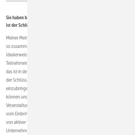
Sie haben bereits viele Jahre Erfahrung mit dem Thema ERFA. Was
ist der Schlüssel für einen erfolgreichen Erfahrungsaustausch?
Meiner Meinung ist es für den Erfolg wichtig, die Gruppenmitglieder
so zusammenzubringen, dass letztendlich jeder etwas davon hat.
Idealerweise wären es homogene Gruppen, in denen die
Teilnehmenden aus ähnlichen Betriebsstrukturen kommen – doch
das ist in der Realität meist schwer umzusetzen. Darüber hinaus ist
der Schlüssel für eine gute ERFA aber auch die Bereitschaft sich
einzubringen. Es gibt natürlich Leute, die stundenlang zuhören
können und am Ende den ein oder anderen Impuls für sich aus der
Veranstaltung mitnehmen, aber letztendlich lebt die ERFA Gruppe
vom Einbringen und Mitgestalten. Ich bin ein großer Befürworter
von aktiver Vernetzung, denn nur so kann man heute als
Unternehmer überleben.