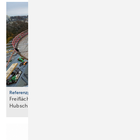
Referenzprojekt
Freiflächenheizung für ganz­jäh­rige
Hub­schrau­ber­lan­dun­gen