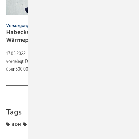
Urban Zintel
Versorgungssicherheit
Habecks Arbeitsplan: bis 2024 jährlich 500 000
Wärmepumpen
17.05.2022
-
Robert Habeck hat den „Arbeitsplan Energieeffizienz“
vorgelegt: Die Zahl neu installierter Wärmepumpen soll bis 2024 auf
über 500 000 Stück pro Jahr
steigen.
Teilen
Link kopieren
Tags
BDH
Glock
Wärmepumpe
Wärmepumpen