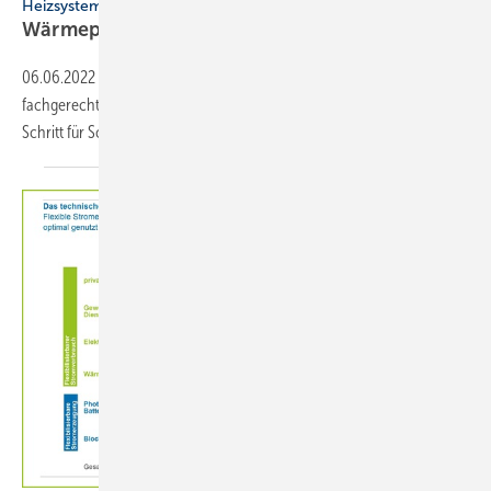
Heizsysteme
Wärmepumpen effizient planen und
auslegen
06.06.2022
-
Für den effizienten Betrieb von L/W-Wärmepumpen sind
fachgerechte Planung und ­Aus­legung ­entscheidend. So gehen Sie
Schritt für Schritt
vor.