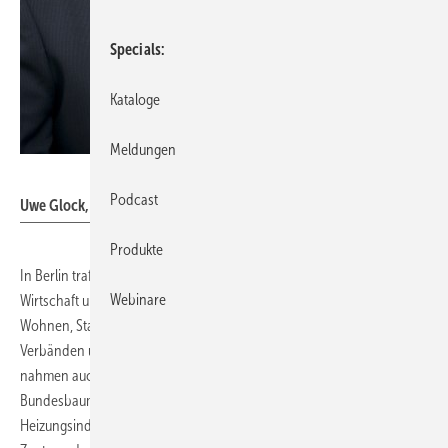
Specials
Kataloge
Meldungen
BDH
Podcast
Uwe Glock, BDH-Präsident
Produkte
In Berlin trafen sich heute auf Einladung des Bundesministeriums für
Webinare
Wirtschaft und Klimaschutz (BMWK) und des Bundesministeriums für
Wohnen, Stadtentwicklung und Bauwesen (BMWSB) Vertreter von
Verbänden und Industrie zum Wärmepumpengipfel. Am Termin
nahmen auch Bundeswirtschaftsminister Dr. Robert Habeck und
Bundesbauministerin Klara Geywitz teil. Die deutsche
Heizungsindustrie wurde von BDH-Präsident Uwe Glock vertreten. Im