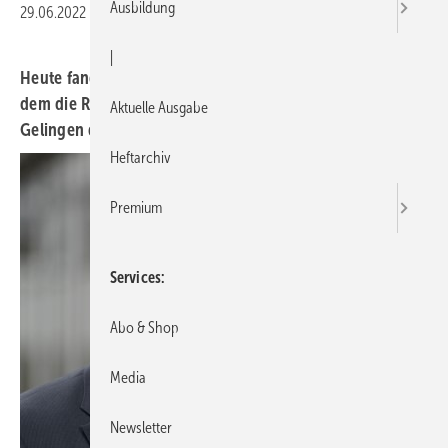
Ausbildung
29.06.2022
|
Druckvorschau
|
Heute fand in Berlin der Wärmepumpengipfel statt, bei
dem die Rolle der Wärmepumpentechnologie für das
Aktuelle Ausgabe
Gelingen der Wärmewende diskutiert wurde.
Heftarchiv
Premium
Services
Abo & Shop
Media
Newsletter