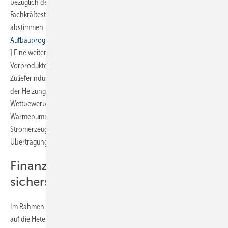
bezüglich der Einrichtung eines nationalen Kompetenzzentrums zur
Fachkräftestärkung, man werde sich beim Markthochlauf eng
abstimmen. [→ siehe auch:
Wärmepumpengipfel: ZVSHK unterstützt
Aufbauprogramm Wärmepumpe
] Eine weitere Herausforderung stellt die Verfügbarkeit von
Vorprodukten und Material, die Leistungsfähigkeit der
Zulieferindustrie, sowie der Erhalt der europäischen Wertschöpfung
der Heizungsindustrie vor dem Hintergrund des internationalen
Wettbewerbs dar. Nicht zuletzt müsse der Ausbau der Marktanteile der
Wärmepumpe mit dem Ausbau der gesicherten Leistung in der
Stromerzeugung zur Deckung der Spitzenlast und der Verteil- und
Übertragungsnetze einhergehen, so Glock.
Finanzierung der BEG-Förderung
sicherstellen
Im Rahmen des Termins wies der BDH-Präsident insbesondere auch
auf die Heterogenität des deutschen Gebäudebestandes hin. Nach