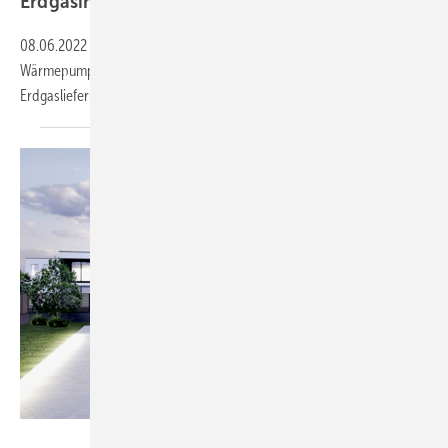
Erdgasimporte
08.06.2022
-
Ein forcierter Umstieg von Gas-Heizungen auf
Wärmepumpen reduziert die Abhängigkeit von russischen
Erdgaslieferungen und kann auch die Kosten
senken.
Buderus