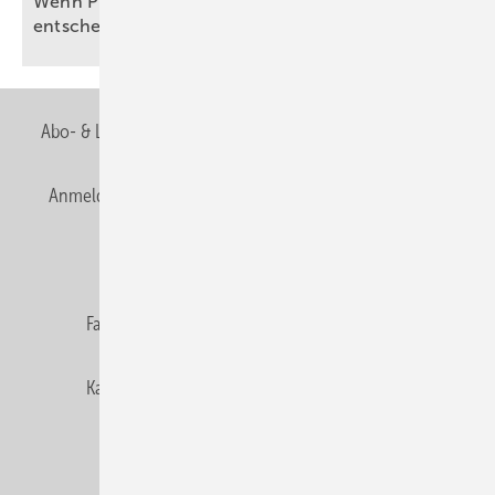
Wenn Planung und Umsetzung über Effizienz
entscheiden
Abo- & Leserservice
AGB
Alle Inhalte chronologisch
Anmelden
Anmeldung & Registrierung
Newsletter
Datenschutz
E-Paper
Editor's choice
Fachbeiträge
Gentner Verlag
Impressum
Karriere bei Gentner
Team
Mediaservice
Mitgliedschaften und Engagement