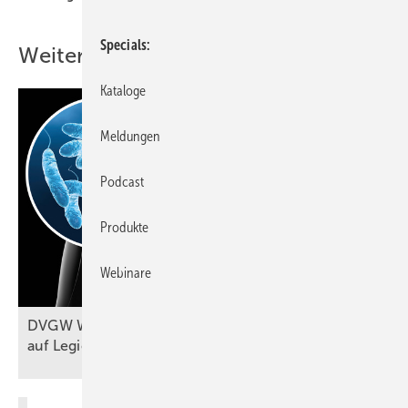
Specials
Weitere Inhalte
Kataloge
Meldungen
Podcast
Produkte
Webinare
DVGW W 551-1 (A): Probennahmen
auf Legionellen im
Fokus