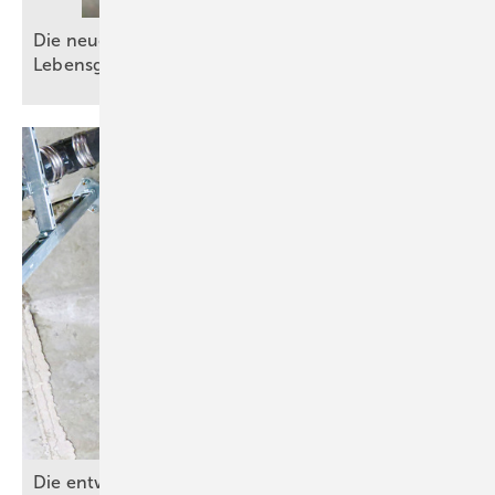
Die neue DIN EN 1717: Schutz der
Lebensgrundlage
Trinkwasser
Die entwässerungstechnische Autobahn – Teil 1: