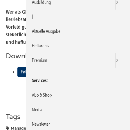
Ausbildung
Wer als GbR-Unternehmer gegenüber dem Finanzamt die
|
Betriebsaufgabe erklärt, sollte sich diesen Schritt im
Vorfeld gut überlegen. Denn damit sind nicht nur
Aktuelle Ausgabe
steuerliche, sondern auch weitreichende gesellschafts-
und haftungsrechtliche Konsequenzen verbunden.
Heftarchiv
Downloads:
Premium
Fallstricke bei Betriebsaufgabe
Services
Abo & Shop
Teilen
Link kopieren
Media
Tags
Newsletter
Management