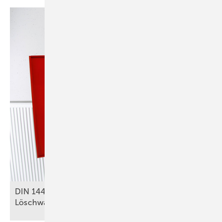
DIN 14462: Was für SHK-Betriebe zu
Löschwasseranlagen relevant
ist