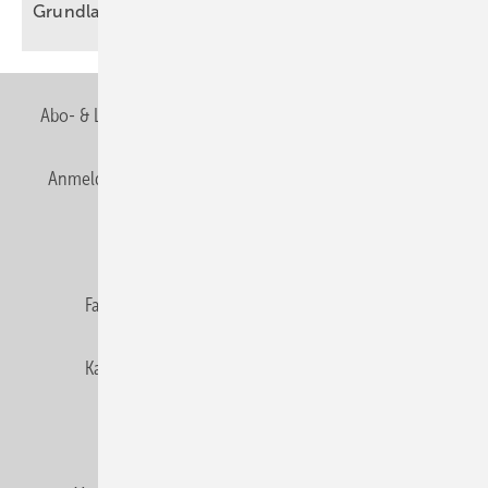
Grundlagen der
Fallleitungsplanung
Abo- & Leserservice
AGB
Alle Inhalte chronologisch
Anmelden
Anmeldung & Registrierung
Newsletter
Datenschutz
E-Paper
Editor's choice
Fachbeiträge
Gentner Verlag
Impressum
Karriere bei Gentner
Team
Mediaservice
Mitgliedschaften und Engagement