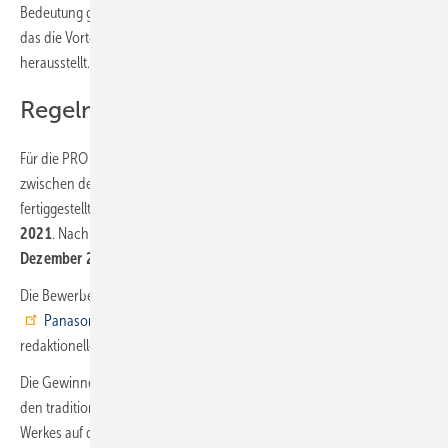
Bedeutung gewinnen – prämiert das Fachgremium auch ein Projekt,
das die Vorteile der nanoe™ X-Luftreinigungstechnologie am besten
herausstellt.
Regeln und Einsendeschluss
Für die PRO Awards 2021 können Projekte eingereicht werden, die
zwischen dem
1. November 2018
und dem
30. September 2021
fertiggestellt wurden. Der Einsendeschluss ist der
15. November
2021
. Nach Prüfung durch die Jury werden die Gewinner im
Dezember 2021
bekannt gegeben.
Die Bewerber können die Projektdaten ganz einfach über die
Panasonic Webseite
einreichen. Die Siegerprojekte werden in
redaktionellen Beiträgen in ganz Europa vorgestellt.
Die Gewinner dürfen zudem wieder
nach Japan reisen
, wo neben
den traditionellen Sehenswürdigkeiten der Besuch eines Panasonic-
Werkes auf dem Programm steht.