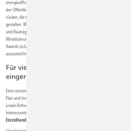
energieeffizient geheizt und gekühlt werden kann. Diese wollen wir
der Öffentlichkeit präsentieren und so diejenigen ins Rampenlicht
rücken, die täglich daran arbeiten, eine nachhaltigere Gesellschaft zu
gestalten. Wir ermutigen Installateure, Architekten, Berater, Ingenieure
und Bauträger, die an Projekten aus den Bereichen Heizung,
Klimatisierung, Lüftung und Kälte arbeiten, sich an den Panasonic PRO
Awards zu beteiligen, um die großartige geleistete Arbeit
auszuzeichnen.“
Für vier Kategorien können Projekte
eingereicht werden
Eine renommierte internationale Jury sucht nach Projekten, die mit
Flair und Innovation Nachhaltigkeit, Energie- und Kosteneffizienz
sowie Ästhetik demonstrieren. Für vier Kategorien können
Interessenten ihre Projekte einreichen:
Wohngebäude
,
Einzelhandel
,
Gewerbeimmobilien
und
Gastgewerbe
.
Unabhängig von den Kategorien vergeben die Preisrichter weitere