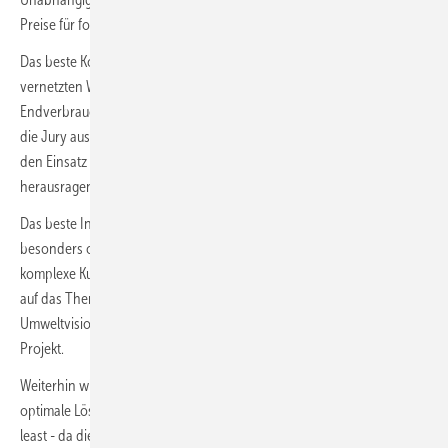
Preise für folgende Sonderkategorien:
Das beste Konnektivitätsprojekt soll deren Bedeutung in einer
vernetzten Welt genauso wie die Effizienz für Installateure und
Endverbraucher aufzeigen. Für die beste Gewerbekältelösung wählt
die Jury aus den eingereichten Beiträgen ein Projekt aus, das durch
den Einsatz von Panasonic CO2-Verflüssigungssätzen
herausragenden Kundennutzen bietet.
Das beste Innovationsprojekt soll verdeutlichen, wie mit einer
besonders originellen, zukunftsorientierten Herangehensweise
komplexe Kundenanforderungen gelöst werden können. Mit Bezug
auf das Thema Nachhaltigkeit sucht Panasonic in Anlehnung an die
Umweltvision des Unternehmens nach dem energieeffizientesten
Projekt.
Weiterhin wird in einer eigenen Sonderkategorie die für den Kunden
optimale Lösung mit Panasonic-Geräten ausgezeichnet. Last but not
least - da die Themen Luftqualität und Luftreinigung immer mehr an