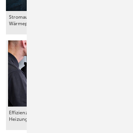
Stromausfall bei Frost: Wie viel halten
Wärmepumpen
aus?
Effizienz steigern, Aufwand senken:
Heizungsmonitoring im
SHK-Handwerk