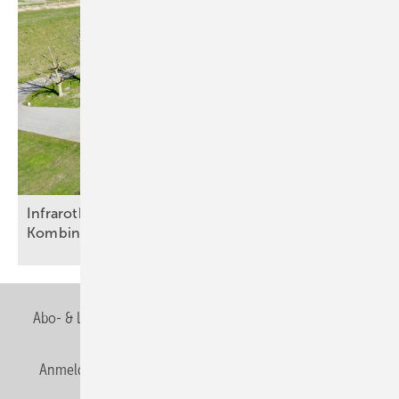
Infraroth eizung und Photovoltaik – effektive
Kombination für energieeffiziente
Neubauten
Abo- & Leserservice
AGB
Alle Inhalte chronologisch
Anmelden
Anmeldung & Registrierung
Newsletter