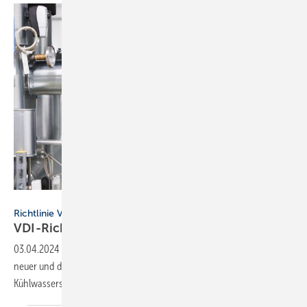
WILO SE
Richtlinie VDI 2073 Blatt 2
VDI-Richt­linie für den hy­drau­lischen
Ab­gleich
03.04.2024
-
Die Richtlinie VDI 2073 Blatt 2 gilt für die Auslegung
neuer und die Überprüfung bestehender Heiz- und
Kühlwassersysteme.