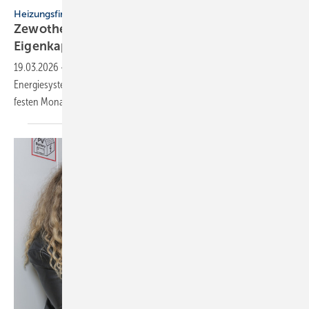
Heizungsfinanzierung
Zewotherm: Heizung fi­nan­zie­ren ohne
Ei­gen­ka­pi­tal
19.03.2026
-
Zewotherm hat ein Finanzierungsangebot für Heiz- und
Energiesysteme gestartet, das Investitionen ohne Eigenkapital und mit
festen Monatsraten
ermöglicht.