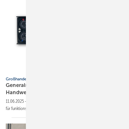
Rainer Sebastian
Großhandel
General­über­holte Heizungs­steue­rungen fürs
Hand­werk
11.06.2025
-
Großhändler Sebastian bietet eine nachhaltige Lösung
für funk­tions­fähige Heizungs­anlagen mit defekter Steue­rung
an.