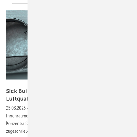
Bild: Airzone
Sick Building Syndrome 2.0? Warum
Luftqualität in Gebäuden wichtig
ist
25.03.2025
-
Viele Menschen leiden nach längeren Aufenthalten in
Innenräumen unter Symptomen wie Müdigkeit, Kopfschmerzen oder
Konzentrationsstörungen. Häufig wird dies Stress oder Schlafmangel
zuge­schrieben – es könnte aber auch an der Luftqualität liegen.