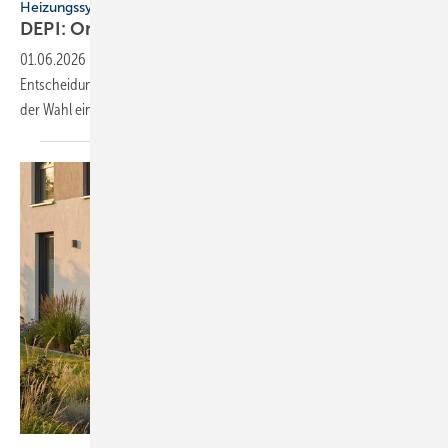
Heizungssysteme
DEPI: Online-Tool zur
Hei­zungs­be­ra­tung
01.06.2026
-
Das Deutsche Pelletinstitut stellt eine kostenlose digitale
Entscheidungshilfe vor. Sie bietet Hauseigentümern Orientierung bei
der Wahl eines neuen
Heizsystems.
Zewotherm