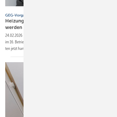
Zukunft Altbau
GEG-Vorgabe für größere Wohngebäude
Heizungen von 2010 müssen jetzt geprüft
werden
24.02.2026
-
Für Wohn­ge­bäude mit min­des­tens 6 Wohn­ein­hei­ten gilt
im 16. Betriebs­jah­r eine geset­zli­che Prüf­pflicht. Eigen­tümer:innen soll­
ten jetzt
han­deln.