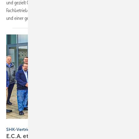
und gezielt Optimierungen vornehmen. Dadurch profitieren sowohl
Fachbetriebe als auch Kunden von mehr Effizienz, höherem Komfort
und einer gesteigerten Zuverlässigkeit im
Heizbetrieb.
E.C.A.
SHK-Vertrieb
E.C.A. etabliert flä­chen­de­cken­des