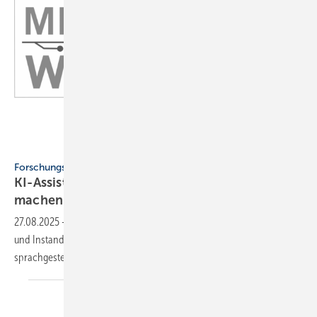
ZVSHK
Forschungsprojekt
KI-Assistenz soll Hei­zungs­war­tung ef­fi­zi­en­ter
ma­chen
27.08.2025
-
Im Forschungsprojekt „Meisterwärme“ soll die Wartung
und Instandhaltung von Heizungsanlagen mithilfe eines
sprachgesteuerten KI-Assistenzsystems modernisiert
werden.