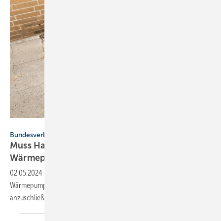
fefufoto - stock.adobe.com
Bundesverband Wärmepumpe
Muss Haus ans Fernwärmenetz und die
Wärmepumpe
raus?
02.05.2024
-
Können Hauseigentümer dazu gezwungen werden, die
Wärmepumpe zu entfernen und sich ans neue Fernwärmenetz
anzuschließen? Der Beitrag klärt
auf.