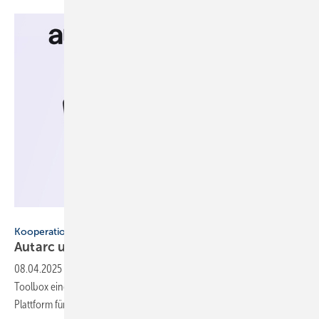
Autarc / Stiebel Eltron
Kooperation
Autarc und Stiebel Eltron ver­bin­den
sich
08.04.2025
-
Die Software von Autarc wird in die Stiebel Eltron-
Toolbox eingebunden. Die Kooperation schafft eine einheitliche
Plattform für die
Heizungsplanung.