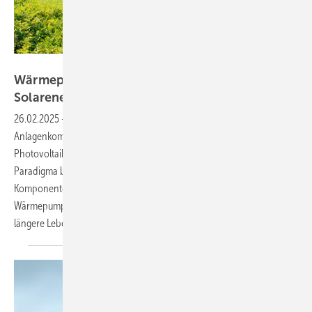
Bild: Paradigma
Wärmepumpen: Mehrwerte schaffen durch
Solarenergie
26.02.2025
-
Eine Simulationsrechnung zeigt, ob sich eine
Anlagenkombination aus Wärmepumpe, Solarthermie und
Photovoltaik lohnt, um eine Immobilie effizient zu beheizen. Hersteller
Paradigma beleuchtet, auf welche Weise die Verknüpfung aller drei
Komponenten zu einem Gesamtsystem den Bedarf an
Wärmepumpenstrom beeinflusst und dem Wärmeerzeuger eine
längere Lebensdauer
beschert.