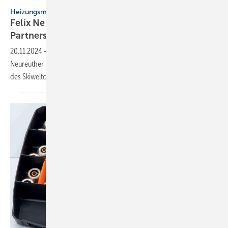
Bosch
Heizungsmodernisierung
Felix Neureuther und Bosch starten
Partner­schaft
20.11.2024
-
Gemeinsames Projekt: Bosch Home Comfort und Felix
Neureuther modernisieren das über 150 Jahre alte Zweifamilienhaus
des Skiweltcup-Gewinners mit einer
Wärmepumpe.