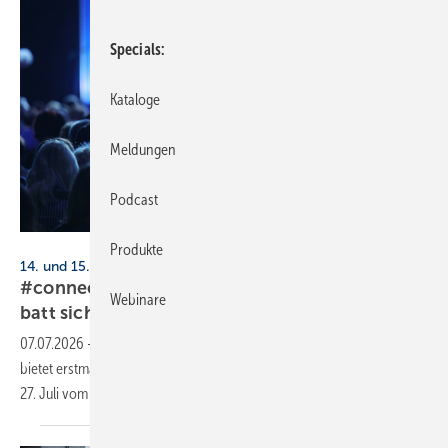
Specials
Kataloge
Meldungen
Podcast
Gennady Danilkin - stock.adobe.com
Produkte
14. und 15. Oktober 2026, Berlin
#connectingheat 2026: 15 % Früh­bu­cher-Ra­
Webinare
batt
si­chern
07.07.2026
-
Die Deutsche Wärmekonferenz #connectingheat 2026
bietet erstmals einen eigenen Fachkongress für SHK-Handwerker. Bis
27. Juli vom Early-Bird-Rabatt
profitieren!