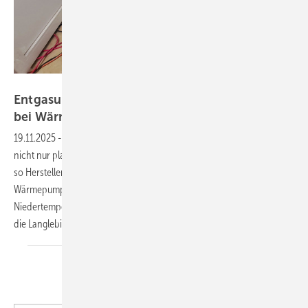
Bild: UWS
Entgasung und ­Heizungswasser­ aufbereitung
bei Wärmepumpe und
Fußbodenheizung
19.11.2025
-
Die Installation moderner Heizsysteme stellt im Neubau
nicht nur planerisch, sondern auch technisch neue Anforderungen,
so Hersteller UWS . Insbesondere bei einer Kombination aus
Wärmepumpe und Fußbodenheizung, also einem typischen
Niedertemperaturnetzwerk, ­­ist die Qualität des Heizungswassers für
die Langlebigkeit und Effizienz der gesamten Anlage
entscheidend.