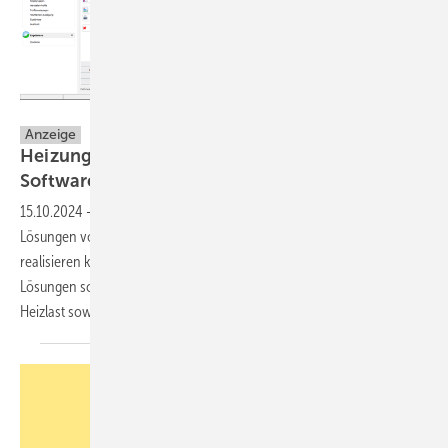
Hottgenroth Software AG
Anzeige
Heizungsoptimierung leicht gemacht:
Software von
Hottgenroth
15.10.2024
-
Erfahren Sie, wie Sie mit benutzerfreundlichen Software-
Lösungen von Hottgenroth die Optimierung von Heizungsanlagen
realisieren können. Berechnen Sie mit Hilfe von fortschrittlichen CAD-
Lösungen schnell und einfach den hydraulischen Abgleich, die
Heizlast sowie die
Heizflächenauslegung.