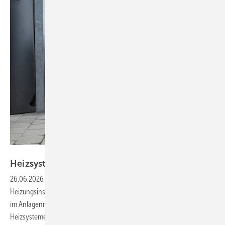
Bild: Buderus
Heizsysteme digital im
Griff.
26.06.2026
-
Digitale Lösungen verändern die Arbeit von
Heizungsinstallateuren grundlegend und eröffnen neue Möglichkeiten
im Anlagenmonitoring. Mit modernen Onlinetools lassen sich
Heizsysteme kontinuierlich überwachen, Fehler frühzeitig erkennen