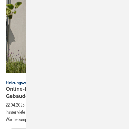
StockMediaProduction - stock.adobe.com
Heizungswende
Online-Portal: Wär­me­pum­pen im
Ge­bäu­de­be­stand
22.04.2025
-
Zu Wärmepumpen für Bestandsgebäude gibt es noch
immer viele Fragen. Die Beispiele im UBA-Portal „So geht’s mit
Wärmepumpen!“ zeigen, dass und wie es
geht.