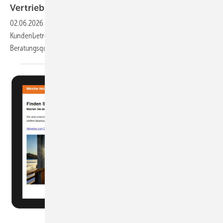
Ver­triebs­netz
02.06.2026
-
Seit Februar ist für E.C.A. ein deutschlandweites
Kundenbetreuungsteam aktiv. Ziel ist die Stärkung der
Beratungsqualität im
Fachhandel.
Deutsches Pelletinstitut