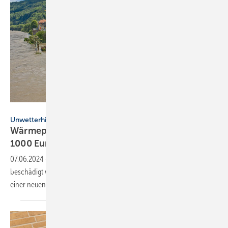
Jens Hertel - stock.adobe.com
Unwetterhilfe
Wärme­pumpen für Un­wetter­ge­schä­dig­te:
1000 Euro
Erstattung
07.06.2024
-
Tecalor unterstützt Betroffene, deren Heizungsanlage
beschädigt wurde, mit einer Erstattung von 1000 Euro auf den Kauf
einer neuen
Heizungswärmepumpe.