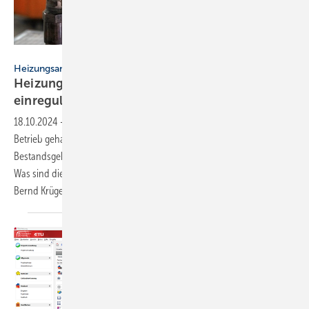
Taconova
Heizungsanlage
Heizungs­um­wälz­pumpen optimal
ein­regulieren
18.10.2024
-
Mit einer Umwälzpumpe wird die Heizungsanlage in
Betrieb gehalten. Wie findet man die richtige Pumpe für Neubau oder
Bestandsgebäude und worauf muss man beim Einregulieren achten?
Was sind die häufigsten Probleme? Antworten gibt Taconova-Experte
Bernd
Krüger.