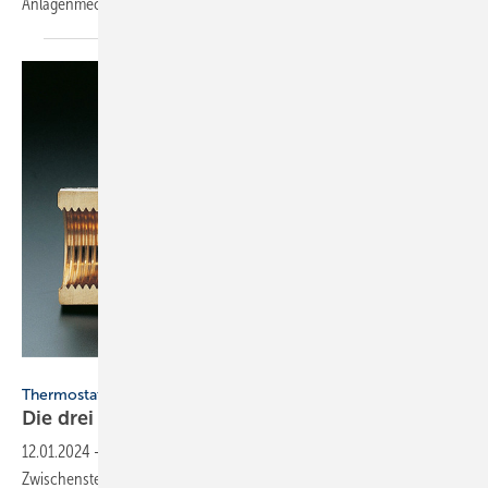
Anlagenmechaniker beim Einbau
achten?
Oventrop
Thermostatventil
Die drei wichtigen Kenndaten des
Ventils
12.01.2024
-
Öffnen und Schließen allein genügt nicht: Jede
Zwischenstellung eines Ventils sollte kalkulierbar sein. Diese