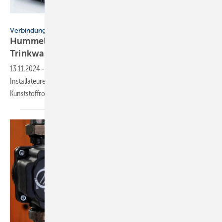
Hummel
Verbindungstechnik
Hummel Notdienstkoffer für Heizungs- und
Trinkwassersysteme
13.11.2024
-
Im kompakten Notdienstkoffer von Hummel finden
Installateure die gängigen Verbindungen für Metall- und
Kunststoffrohre.