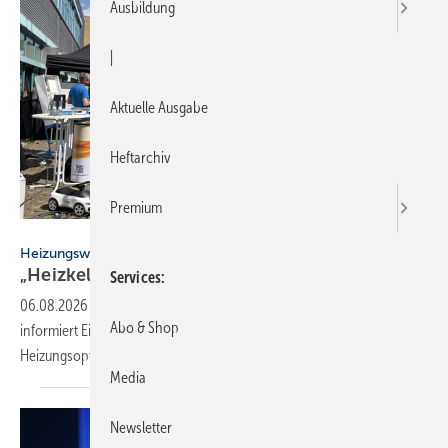
Ausbildung
|
Aktuelle Ausgabe
Heftarchiv
Premium
Öko-Zentrum NRW
Heizungswende NRW
„Heizkeller der Zu­kunft“ star­tet zwei­te
Run­de
Services
06.08.2026
-
Die Veranstaltungsreihe „Heizkeller der Zukunft“
Abo & Shop
informiert Eigentümer in NRW unabhängig über klimafreundliche
Heizungsoptionen – nun folgen acht weitere
Aktionstage.
Media
Newsletter