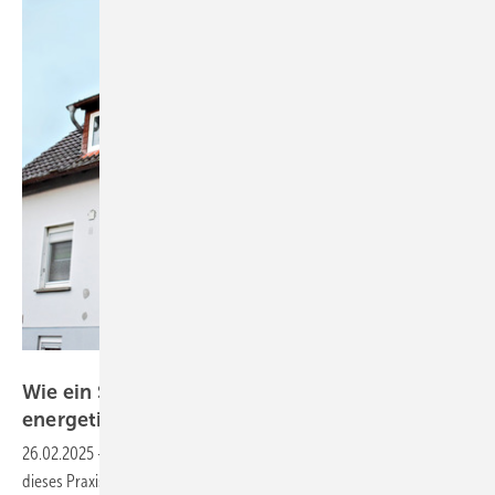
Bild: PAW
Wie ein SHKler sein Ein­familien­haus
energetisch
saniert
26.02.2025
-
Effiziente Heizungsanlagen beginnen im Detail, wie
dieses ­Praxisbeispiel zeigt: Eine moderne Heizungspumpe spielt die ­